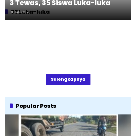
3 Tewas, 35 Siswa Luka-luka
35 Luka-luka
31 Juli 2017
Selengkapnya
Popular Posts