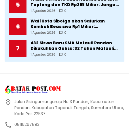
5
Tapteng dan TKD Rp298 Miliar: Jangan
Sampai Pekerjaan Pusat dan Provinsi
1 Agustus 2026
0
Diklaim Kerjaan Tapteng
Wali Kota Sibolga akan Salurkan
6
Kembali Beasiswa Rp1 Miliar:
Diproritaskan Mahasiswa Korban
1 Agustus 2026
0
Bencana
432 Siswa Baru SMA Matauli Pandan
7
Dikukuhkan Gubsu: 32 Tahun Matauli
Cetak SDM Unggul
1 Agustus 2026
0
Jalan Sisingamangaraja No 3 Pandan, Kecamatan
Pandan, Kabupaten Tapanuli Tengah, Sumatera Utara,
Kode Pos 22537
08116267893