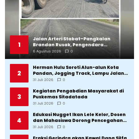
Jalan Arteri Stabat–Pangkalan
1
Brandan Rusak, Pengendara
Terancam Celaka
6 Agustus 2026
0
Herman Hulu Soroti Alun-alun Kota
2
Pandan, Jogging Track, Lampu Jalan
Lingkar Kota yang Tak Terurus
31 Juli 2026
0
Kegiatan Pengabdian Masyarakat di
3
Puskemas Sitadatada
31 Juli 2026
0
Edukasi Nugget Ikan Lele Kelor, Dosen
4
dan Mahasiswa Dorong Pencegahan
Stunting di Desa Silangkitang
31 Juli 2026
0
Kecamatan Pahae Jae
Fraksi Gerindra akan Kawal Dana Silfa