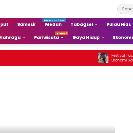
put
Samosir
Medan
Tabagsel
Pulau Nias
Olahraga
Pariwisata
Gaya Hidup
Ekonomi
Festival Tao To
Ekonomi Samosir
Pariwisata Menj
Ekonomi Baru