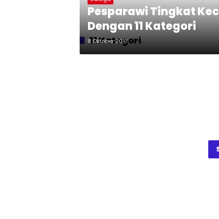
Pesparawi Tingkat Kec
Dengan 11 Kategori
11 Kategori
8 Oktober 2017