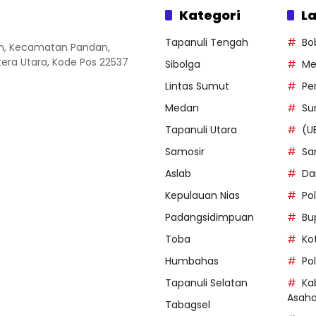
Kategori
La
Tapanuli Tengah
Bo
an, Kecamatan Pandan,
ra Utara, Kode Pos 22537
Sibolga
Me
Lintas Sumut
Pe
Medan
Su
Tapanuli Utara
(U
Samosir
Sa
Aslab
Da
Kepulauan Nias
Po
Padangsidimpuan
Bu
Toba
Ko
Humbahas
Po
Tapanuli Selatan
Ka
Asah
Tabagsel