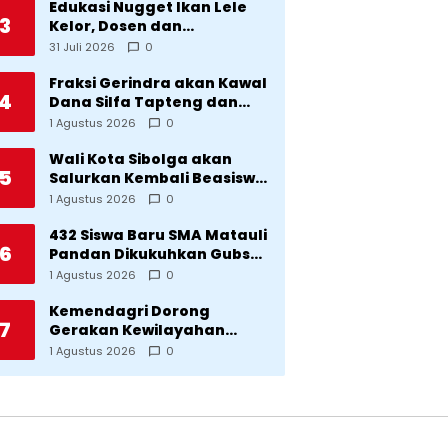
Edukasi Nugget Ikan Lele
3
Kelor, Dosen dan
Mahasiswa Dorong
31 Juli 2026
0
Pencegahan Stunting di
Desa Silangkitang
Fraksi Gerindra akan Kawal
4
Kecamatan Pahae Jae
Dana Silfa Tapteng dan
TKD Rp298 Miliar: Jangan
1 Agustus 2026
0
Sampai Pekerjaan Pusat
dan Provinsi Diklaim
Wali Kota Sibolga akan
5
Kerjaan Tapteng
Salurkan Kembali Beasiswa
Rp1 Miliar: Diproritaskan
1 Agustus 2026
0
Mahasiswa Korban
Bencana
432 Siswa Baru SMA Matauli
6
Pandan Dikukuhkan Gubsu:
32 Tahun Matauli Cetak
1 Agustus 2026
0
SDM Unggul
Kemendagri Dorong
7
Gerakan Kewilayahan
Lawan Tuberkulosis
1 Agustus 2026
0