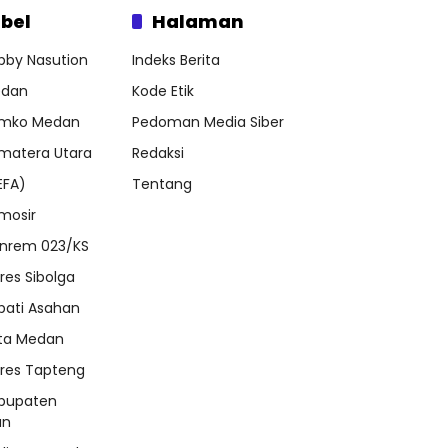
bel
Halaman
bby Nasution
Indeks Berita
dan
Kode Etik
mko Medan
Pedoman Media Siber
matera Utara
Redaksi
EFA)
Tentang
mosir
nrem 023/KS
lres Sibolga
pati Asahan
ta Medan
lres Tapteng
bupaten
an