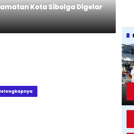
amatan Kota Sibolga Digelar
Selengkapnya