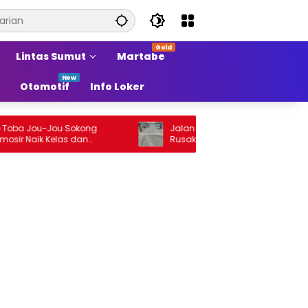
Lintas Sumut
Martabe
Otomotif
Info Loker
ba Jou-Jou Sokong
Jalan Arteri Stabat–Pangkalan Bran
 Naik Kelas dan
Rusak, Pengendara Terancam Celak
adi Sumber Pertumbuhan