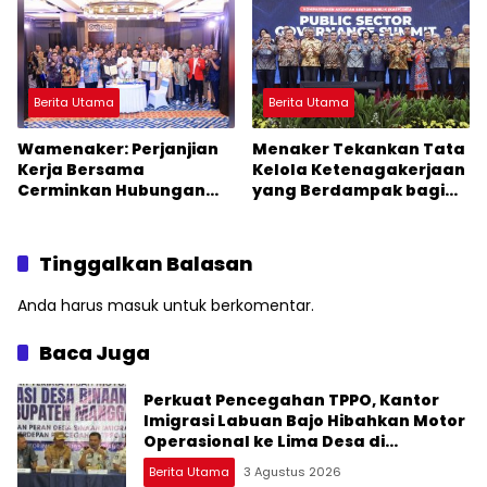
Berita Utama
Berita Utama
Wamenaker: Perjanjian
Menaker Tekankan Tata
Kerja Bersama
Kelola Ketenagakerjaan
Cerminkan Hubungan
yang Berdampak bagi
Industrial yang Sehat
Masyarakat
Tinggalkan Balasan
Anda harus
masuk
untuk berkomentar.
Baca Juga
Perkuat Pencegahan TPPO, Kantor
Imigrasi Labuan Bajo Hibahkan Motor
Operasional ke Lima Desa di
Manggarai
Berita Utama
3 Agustus 2026