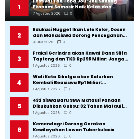
Festival Tao Toba Jou-Jou Sokong
1
Ekonomi Samosir Naik Kelas dan
Pariwisata Menjadi Sumber
7 Agustus 2026
0
Pertumbuhan Ekonomi Baru
Edukasi Nugget Ikan Lele Kelor, Dosen
2
dan Mahasiswa Dorong Pencegahan
Stunting di Desa Silangkitang
31 Juli 2026
0
Kecamatan Pahae Jae
Fraksi Gerindra akan Kawal Dana Silfa
3
Tapteng dan TKD Rp298 Miliar: Jangan
Sampai Pekerjaan Pusat dan Provinsi
1 Agustus 2026
0
Diklaim Kerjaan Tapteng
Wali Kota Sibolga akan Salurkan
4
Kembali Beasiswa Rp1 Miliar:
Diproritaskan Mahasiswa Korban
1 Agustus 2026
0
Bencana
432 Siswa Baru SMA Matauli Pandan
5
Dikukuhkan Gubsu: 32 Tahun Matauli
Cetak SDM Unggul
1 Agustus 2026
0
Kemendagri Dorong Gerakan
6
Kewilayahan Lawan Tuberkulosis
1 Agustus 2026
0