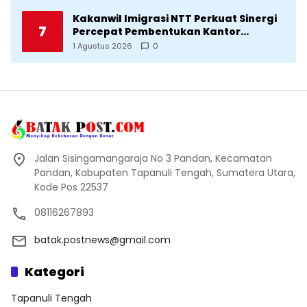
Kakanwil Imigrasi NTT Perkuat Sinergi
7
Percepat Pembentukan Kantor
Imigrasi Sumba Timur
1 Agustus 2026
0
Jalan Sisingamangaraja No 3 Pandan, Kecamatan
Pandan, Kabupaten Tapanuli Tengah, Sumatera Utara,
Kode Pos 22537
08116267893
batak.postnews@gmail.com
Kategori
Tapanuli Tengah