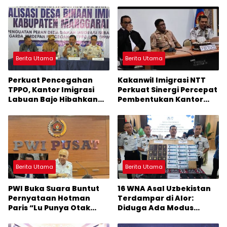
Berita Utama
Berita Utama
Perkuat Pencegahan
Kakanwil Imigrasi NTT
TPPO, Kantor Imigrasi
Perkuat Sinergi Percepat
Labuan Bajo Hibahkan
Pembentukan Kantor
Motor Operasional ke
Imigrasi Sumba Timur
Lima Desa di Manggarai
Berita Utama
Berita Utama
PWI Buka Suara Buntut
16 WNA Asal Uzbekistan
Pernyataan Hotman
Terdampar di Alor:
Paris “Lu Punya Otak
Diduga Ada Modus
Gak?” Kepada
Penyelundupan Manusia
Wartawan
Terorganisir