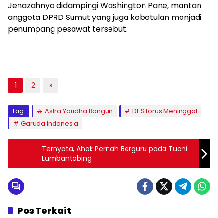
Jenazahnya didampingi Washington Pane, mantan
anggota DPRD Sumut yang juga kebetulan menjadi
penumpang pesawat tersebut.
1
2
»
Tag:
Astra Yaudha Bangun
DL Sitorus Meninggal
Garuda Indonesia
Ternyata, Ahok Pernah Berguru pada Tuani
Lumbantobing
Pos Terkait