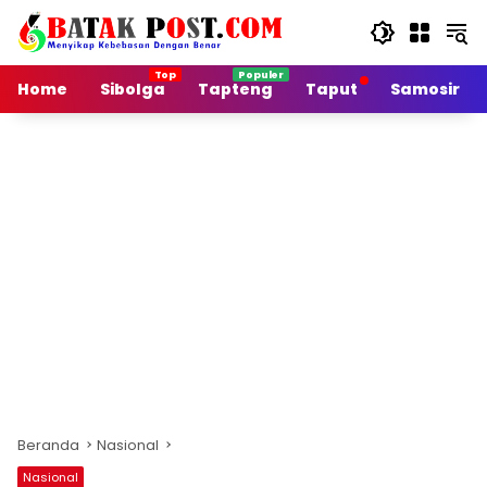
Langsung
ke
konten
Home
Sibolga
Tapteng
Taput
Samosir
Beranda
Nasional
Nasional