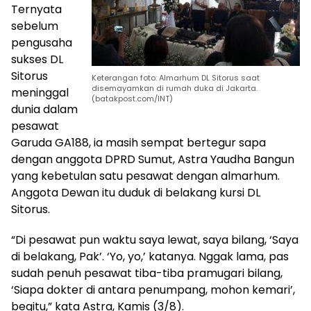
Ternyata
sebelum
pengusaha
sukses DL
Sitorus
Keterangan foto: Almarhum DL Sitorus saat
disemayamkan di rumah duka di Jakarta.
meninggal
(batakpost.com/INT)
dunia dalam
pesawat
Garuda GA188, ia masih sempat bertegur sapa
dengan anggota DPRD Sumut, Astra Yaudha Bangun
yang kebetulan satu pesawat dengan almarhum.
Anggota Dewan itu duduk di belakang kursi DL
Sitorus.
“Di pesawat pun waktu saya lewat, saya bilang, ‘Saya
di belakang, Pak’. ‘Yo, yo,’ katanya. Nggak lama, pas
sudah penuh pesawat tiba-tiba pramugari bilang,
‘Siapa dokter di antara penumpang, mohon kemari’,
begitu,” kata Astra, Kamis (3/8).