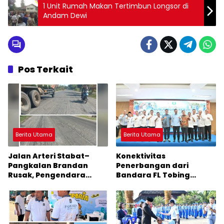
1 Unit Rumah Makan Tertimbun Longsor di
Andam Dewi
Pos Terkait
Berita Utama
Berita Utama
Jalan Arteri Stabat–
Konektivitas
Pangkalan Brandan
Penerbangan dari
Rusak, Pengendara
Bandara FL Tobing
Terancam Celaka
Sibolga Menuju Jakarta
Jadi Perhatian Anggota
DPR RI Muhammad Lokot
Nasution