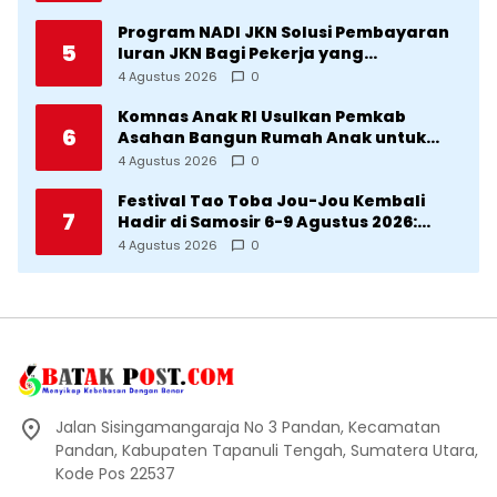
Manggarai
Program NADI JKN Solusi Pembayaran
5
Iuran JKN Bagi Pekerja yang
Penghasilannya Tidak Tetap
4 Agustus 2026
0
Komnas Anak RI Usulkan Pemkab
6
Asahan Bangun Rumah Anak untuk
Korban Kekerasan
4 Agustus 2026
0
Festival Tao Toba Jou-Jou Kembali
7
Hadir di Samosir 6-9 Agustus 2026:
Datang Saksikan Kemeriahan dan Raih
4 Agustus 2026
0
Peluangnya
Jalan Sisingamangaraja No 3 Pandan, Kecamatan
Pandan, Kabupaten Tapanuli Tengah, Sumatera Utara,
Kode Pos 22537