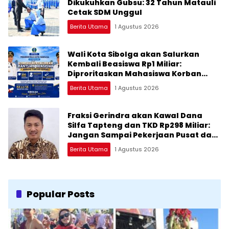
Dikukuhkan Gubsu: 32 Tahun Matauli
Cetak SDM Unggul
Berita Utama
1 Agustus 2026
Wali Kota Sibolga akan Salurkan
Kembali Beasiswa Rp1 Miliar:
Diproritaskan Mahasiswa Korban
Bencana
Berita Utama
1 Agustus 2026
Fraksi Gerindra akan Kawal Dana
Silfa Tapteng dan TKD Rp298 Miliar:
Jangan Sampai Pekerjaan Pusat dan
Provinsi Diklaim Kerjaan Tapteng
Berita Utama
1 Agustus 2026
Popular Posts