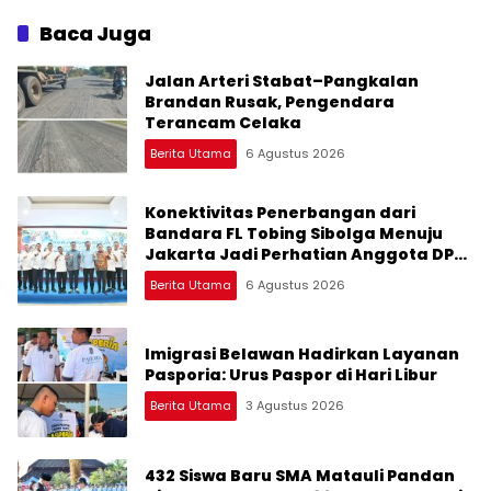
Baca Juga
Jalan Arteri Stabat–Pangkalan
Brandan Rusak, Pengendara
Terancam Celaka
Berita Utama
6 Agustus 2026
Konektivitas Penerbangan dari
Bandara FL Tobing Sibolga Menuju
Jakarta Jadi Perhatian Anggota DPR
RI Muhammad Lokot Nasution
Berita Utama
6 Agustus 2026
Imigrasi Belawan Hadirkan Layanan
Pasporia: Urus Paspor di Hari Libur
Berita Utama
3 Agustus 2026
432 Siswa Baru SMA Matauli Pandan