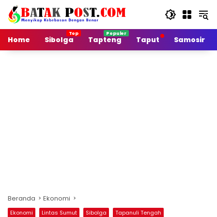
Langsung
ke
konten
Home
Sibolga
Tapteng
Taput
Samosir
Beranda
Ekonomi
Ekonomi
Lintas Sumut
Sibolga
Tapanuli Tengah