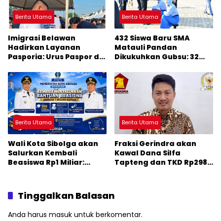
Berita Utama
Berita Utama
Imigrasi Belawan
432 Siswa Baru SMA
Hadirkan Layanan
Matauli Pandan
Pasporia: Urus Paspor di
Dikukuhkan Gubsu: 32
Hari Libur
Tahun Matauli Cetak
SDM Unggul
Berita Utama
Berita Utama
Wali Kota Sibolga akan
Fraksi Gerindra akan
Salurkan Kembali
Kawal Dana Silfa
Beasiswa Rp1 Miliar:
Tapteng dan TKD Rp298
Diproritaskan
Miliar: Jangan Sampai
Mahasiswa Korban
Pekerjaan Pusat dan
Bencana
Provinsi Diklaim Kerjaan
Tinggalkan Balasan
Tapteng
Anda harus
masuk
untuk berkomentar.