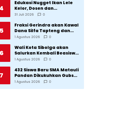
Edukasi Nugget Ikan Lele
4
Kelor, Dosen dan
Mahasiswa Dorong
31 Juli 2026
0
Pencegahan Stunting di
Desa Silangkitang
Fraksi Gerindra akan Kawal
5
Kecamatan Pahae Jae
Dana Silfa Tapteng dan
TKD Rp298 Miliar: Jangan
1 Agustus 2026
0
Sampai Pekerjaan Pusat
dan Provinsi Diklaim
Wali Kota Sibolga akan
6
Kerjaan Tapteng
Salurkan Kembali Beasiswa
Rp1 Miliar: Diproritaskan
1 Agustus 2026
0
Mahasiswa Korban
Bencana
432 Siswa Baru SMA Matauli
7
Pandan Dikukuhkan Gubsu:
32 Tahun Matauli Cetak
1 Agustus 2026
0
SDM Unggul