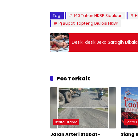
Tag:
140 Tahun HKBP Sibuluan
H
Pj Bupati Tapteng Diulosi HKBP
Detik-detik Jeka Saragih Dikal
Pos Terkait
Berita Utama
Berita
Jalan Arteri Stabat–
Siang I