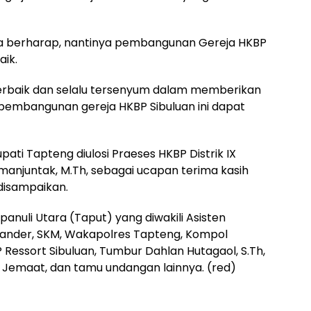
uga berharap, nantinya pembangunan Gereja HKBP
aik.
terbaik dan selalu tersenyum dalam memberikan
 pembangunan gereja HKBP Sibuluan ini dapat
ti Tapteng diulosi Praeses HKBP Distrik IX
manjuntak, M.Th, sebagai ucapan terima kasih
disampaikan.
Tapanuli Utara (Taput) yang diwakili Asisten
ander, SKM, Wakapolres Tapteng, Kompol
essort Sibuluan, Tumbur Dahlan Hutagaol, S.Th,
 Jemaat, dan tamu undangan lainnya. (red)