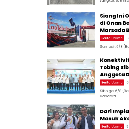
Langkat, 6/8 (B
Siang Ini 
di Onan B
Marsada 
Berita Utama
6
Samosir, 6/8 (B
Konektivi
Tobing Si
Anggota 
Berita Utama
6
Sibolga, 6/8 (B
Bandara…
Dari Impi
Masuk Aka
Berita Utama
5