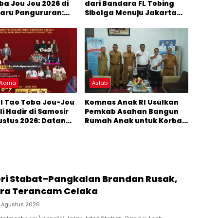
ba Jou Jou 2026 di
dari Bandara FL Tobing
aru Pangururan:
Sibolga Menuju Jakarta
ya Dihibur
Jadi Perhatian Anggota
da Band
DPR RI Muhammad Lokot
Nasution
 Utama
Aslab
al Tao Toba Jou-Jou
Komnas Anak RI Usulkan
i Hadir di Samosir
Pemkab Asahan Bangun
ustus 2026: Datang
Rumah Anak untuk Korban
an Kemeriahan dan
Kekerasan
eluangnya
eri Stabat–Pangkalan Brandan Rusak,
ra Terancam Celaka
 Agustus 2026