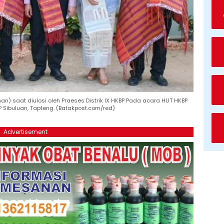
anan) saat diulosi oleh Praeses Distrik IX HKBP Pada acara HUT HKBP
 Sibuluan, Tapteng. (Batakpost.com/red)
Advertisement