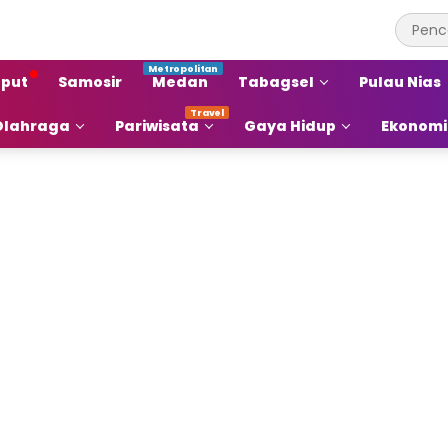
put
Samosir
Medan
Tabagsel
Pulau Nias
Olahraga
Pariwisata
Gaya Hidup
Ekonomi