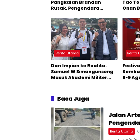
Pangkalan Brandan
Tao To
Rusak, Pengendara
Onan B
Terancam Celaka
Malamn
Marsa
Berita Utama
Berita
Dari Impian ke Realita:
Festiv
Samuel W Simangunsong
Kembal
Masuk Akademi Militer
6-9 Ag
2026 Jalur Akselerasi
Saksik
Raih P
Baca Juga
Jalan Art
Pengenda
Berita Utama
6