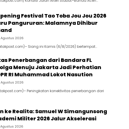
atakpost.com) Kondisi Jalan Arteri Stabat–Banda Aceh…
Opening Festival Tao Toba Jou Jou 2026
aru Pangururan: Malamnya Dihibur
Band
 Agustus 2026
atakpost.com)– Siang ini Kamis (6/8/2026) bertempat…
tas Penerbangan dari Bandara FL
bolga Menuju Jakarta Jadi Perhatian
DPR RI Muhammad Lokot Nasution
 Agustus 2026
atakpost.com)– Peningkatan konektivitas penerbangan dari
an ke Realita: Samuel W Simangunsong
demi Militer 2026 Jalur Akselerasi
 Agustus 2026