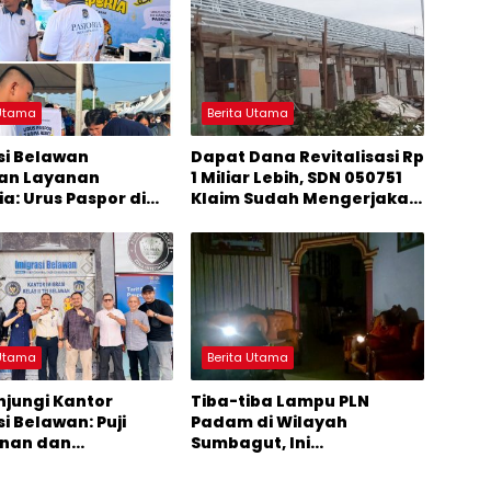
 Utama
Berita Utama
si Belawan
Dapat Dana Revitalisasi Rp
an Layanan
1 Miliar Lebih, SDN 050751
a: Urus Paspor di
Klaim Sudah Mengerjakan
bur
Sesuai Arahan Perencana
 Utama
Berita Utama
njungi Kantor
Tiba-tiba Lampu PLN
i Belawan: Puji
Padam di Wilayah
anan dan
Sumbagut, Ini
han Fasilitas
Penyebabnya