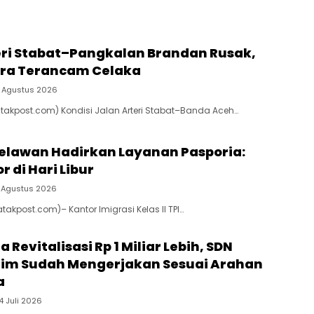
eri Stabat–Pangkalan Brandan Rusak,
ra Terancam Celaka
 Agustus 2026
atakpost.com) Kondisi Jalan Arteri Stabat–Banda Aceh…
Belawan Hadirkan Layanan Pasporia:
r di Hari Libur
 Agustus 2026
takpost.com)– Kantor Imigrasi Kelas II TPI…
 Revitalisasi Rp 1 Miliar Lebih, SDN
aim Sudah Mengerjakan Sesuai Arahan
a
4 Juli 2026