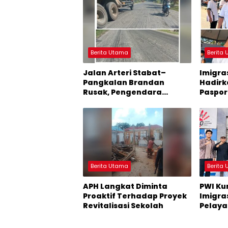
Berita Utama
Berita
Jalan Arteri Stabat–
Imigra
Pangkalan Brandan
Hadirk
Rusak, Pengendara
Paspori
Terancam Celaka
Hari Li
Berita Utama
Berita
APH Langkat Diminta
PWI Ku
Proaktif Terhadap Proyek
Imigras
Revitalisasi Sekolah
Pelay
Kebersi