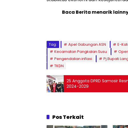
Baca Berita menarik lainn
Tag:
Apel Gabungan ASN
E-Kat
Kecamatan Pangkalan Susu
Oper
Pengendalian inflasi
Pj.Bupati Lan
TKDN
25 Anggota DPRD Samosir Resmi
2024-2029
Pos Terkait