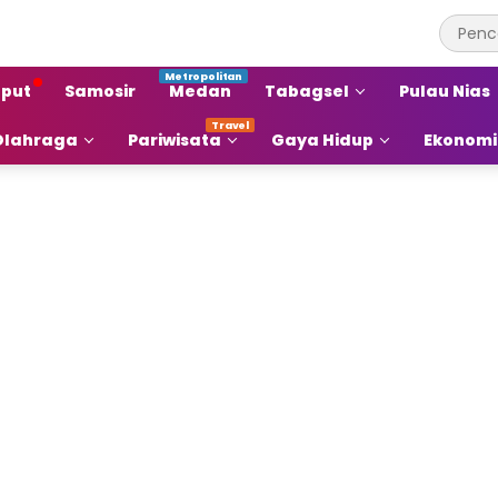
put
Samosir
Medan
Tabagsel
Pulau Nias
Olahraga
Pariwisata
Gaya Hidup
Ekonomi