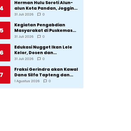
Herman Hulu Soroti Alun-
4
alun Kota Pandan, Jogging
Track, Lampu Jalan Lingkar
31 Juli 2026
0
Kota yang Tak Terurus
Kegiatan Pengabdian
5
Masyarakat di Puskemas
Sitadatada
31 Juli 2026
0
Edukasi Nugget Ikan Lele
6
Kelor, Dosen dan
Mahasiswa Dorong
31 Juli 2026
0
Pencegahan Stunting di
Desa Silangkitang
Fraksi Gerindra akan Kawal
7
Kecamatan Pahae Jae
Dana Silfa Tapteng dan
TKD Rp298 Miliar: Jangan
1 Agustus 2026
0
Sampai Pekerjaan Pusat
dan Provinsi Diklaim
Kerjaan Tapteng