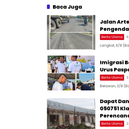
Baca Juga
Jalan Art
Pengenda
Berita Utama
6
Langkat, 6/8 (B
Imigrasi 
Urus Paspo
Berita Utama
3
Belawan, 3/8 (Ba
Dapat Dana
050751 Kl
Perencan
Berita Utama
2