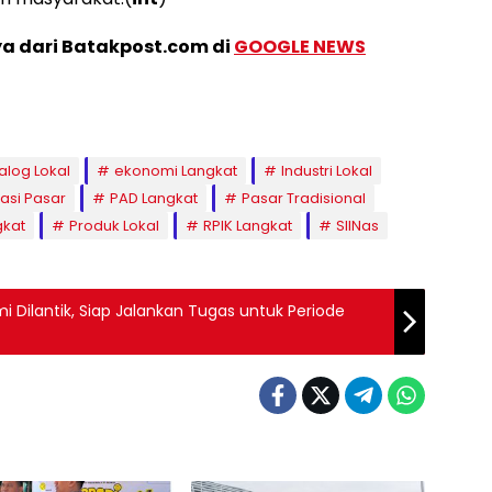
ya dari Batakpost.com di
GOOGLE NEWS
alog Lokal
ekonomi Langkat
Industri Lokal
asi Pasar
PAD Langkat
Pasar Tradisional
gkat
Produk Lokal
RPIK Langkat
SIINas
 Dilantik, Siap Jalankan Tugas untuk Periode