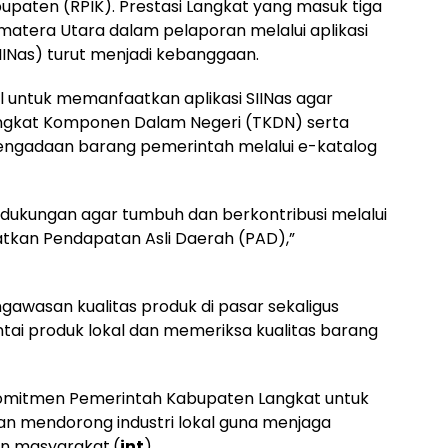
paten (RPIK). Prestasi Langkat yang masuk tiga
matera Utara dalam pelaporan melalui aplikasi
SIINas) turut menjadi kebanggaan.
l untuk memanfaatkan aplikasi SIINas agar
ingkat Komponen Dalam Negeri (TKDN) serta
engadaan barang pemerintah melalui e-katalog
 dukungan agar tumbuh dan berkontribusi melalui
katkan Pendapatan Asli Daerah (PAD),”
awasan kualitas produk di pasar sekaligus
ai produk lokal dan memeriksa kualitas barang
omitmen Pemerintah Kabupaten Langkat untuk
n mendorong industri lokal guna menjaga
an masyarakat.(
int
)