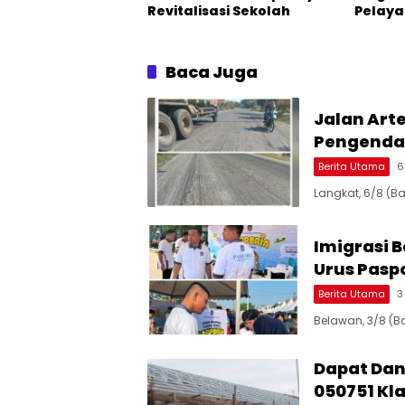
Revitalisasi Sekolah
Pelay
Kebersi
Baca Juga
Jalan Art
Pengenda
Berita Utama
6
Langkat, 6/8 (B
Imigrasi 
Urus Paspo
Berita Utama
3
Belawan, 3/8 (Ba
Dapat Dana
050751 Kl