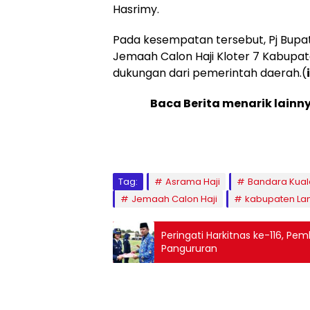
Hasrimy.
Pada kesempatan tersebut, Pj Bupa
Jemaah Calon Haji Kloter 7 Kabupa
dukungan dari pemerintah daerah.(
Baca Berita menarik lainn
Tag:
Asrama Haji
Bandara Kua
Jemaah Calon Haji
kabupaten La
Peringati Harkitnas ke-116, P
Pangururan