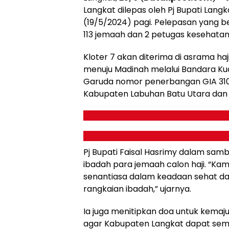
Langkat dilepas oleh Pj Bupati Langka
(19/5/2024) pagi. Pelepasan yang ber
113 jemaah dan 2 petugas kesehatan 
Kloter 7 akan diterima di asrama ha
menuju Madinah melalui Bandara Ku
Garuda nomor penerbangan GIA 3107
Kabupaten Labuhan Batu Utara dan
Pj Bupati Faisal Hasrimy dalam s
ibadah para jemaah calon haji. “Ka
senantiasa dalam keadaan sehat d
rangkaian ibadah,” ujarnya.
Ia juga menitipkan doa untuk kema
agar Kabupaten Langkat dapat sema