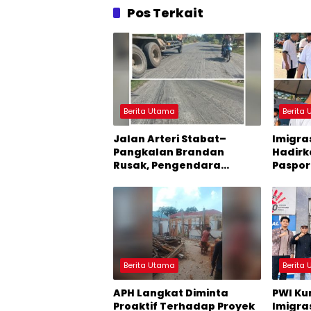
Pos Terkait
Berita Utama
Berita
Jalan Arteri Stabat–
Imigra
Pangkalan Brandan
Hadirk
Rusak, Pengendara
Paspori
Terancam Celaka
Hari Li
Berita Utama
Berita
APH Langkat Diminta
PWI Ku
Proaktif Terhadap Proyek
Imigras