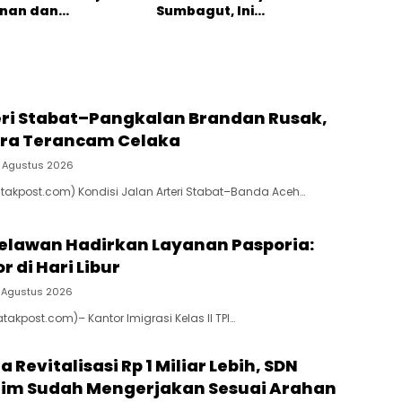
anan dan
Sumbagut, Ini
han Fasilitas
Penyebabnya
eri Stabat–Pangkalan Brandan Rusak,
ra Terancam Celaka
 Agustus 2026
atakpost.com) Kondisi Jalan Arteri Stabat–Banda Aceh…
Belawan Hadirkan Layanan Pasporia:
r di Hari Libur
 Agustus 2026
takpost.com)– Kantor Imigrasi Kelas II TPI…
 Revitalisasi Rp 1 Miliar Lebih, SDN
aim Sudah Mengerjakan Sesuai Arahan