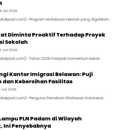
a
4 Juli 2026
Batakpost.com)– Program revitalisasi sekolah yang digulirkan…
at Diminta Proaktif Terhadap Proyek
si Sekolah
3 Juli 2026
(Batakpost.com)– Tahun 2026 menjadi momentum besar…
gi Kantor Imigrasi Belawan: Puji
 dan Kebersihan Fasilitas
3 Juli 2026
Batakpost.com)– Pengurus Persatuan Wartawan Indonesia
 Lampu PLN Padam di Wilayah
 Ini Penyebabnya