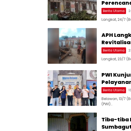
Perencan
Berita Utama
2
Langkat, 24/7 (
APH Langk
Revitalisa
Berita Utama
2
Langkat, 23/7 
PWI Kunjun
Pelayanan
Berita Utama
1
Belawan, 13/7 (
(PWI)…
Tiba-tiba
Sumbagut,