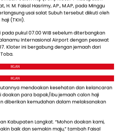
t, H. M. Faisal Hasrimy, AP., M.AP, pada Minggu
langsung usai salat Subuh tersebut diikuti oleh
haji (TKH).
ji pada pukul 07.00 WIB sebelum diterbangkan
alanamu Internasional Airport dengan pesawat
. Kloter ini bergabung dengan jemaah dari
 Toba.
IKLAN
IKLAN
ambutannya mendoakan kesehatan dan kelancaran
mi doakan para bapak/ibu jemaah calon haji
an diberikan kemudahan dalam melaksanakan
juan Kabupaten Langkat. “Mohon doakan kami,
kin baik dan semakin maju,” tambah Faisal