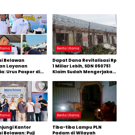
 Utama
Berita Utama
si Belawan
Dapat Dana Revitalisasi Rp
an Layanan
1 Miliar Lebih, SDN 050751
a: Urus Paspor di
Klaim Sudah Mengerjakan
bur
Sesuai Arahan Perencana
 Utama
Berita Utama
njungi Kantor
Tiba-tiba Lampu PLN
i Belawan: Puji
Padam di Wilayah