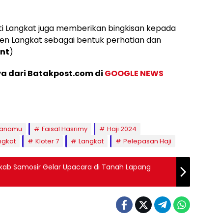
ti Langkat juga memberikan bingkisan kepada
ten Langkat sebagai bentuk perhatian dan
int
)
ya dari Batakpost.com di
GOOGLE NEWS
lanamu
Faisal Hasrimy
Haji 2024
ngkat
Kloter 7
Langkat
Pelepasan Haji
emkab Samosir Gelar Upacara di Tanah Lapang