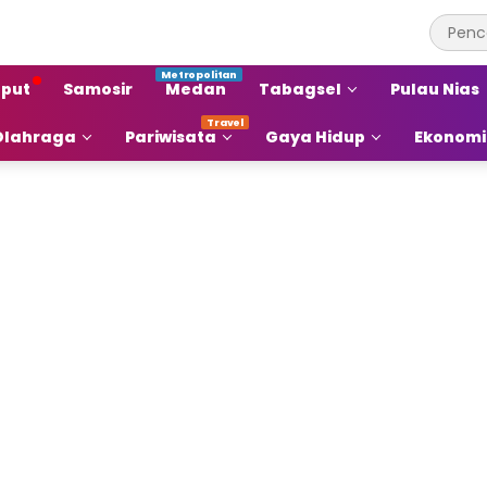
put
Samosir
Medan
Tabagsel
Pulau Nias
Olahraga
Pariwisata
Gaya Hidup
Ekonomi