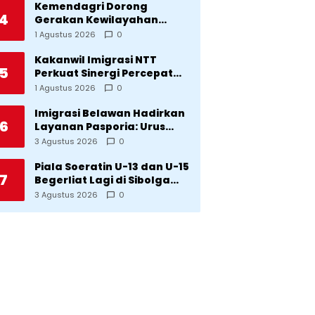
Kemendagri Dorong
4
Gerakan Kewilayahan
Lawan Tuberkulosis
1 Agustus 2026
0
Kakanwil Imigrasi NTT
5
Perkuat Sinergi Percepat
Pembentukan Kantor
1 Agustus 2026
0
Imigrasi Sumba Timur
Imigrasi Belawan Hadirkan
6
Layanan Pasporia: Urus
Paspor di Hari Libur
3 Agustus 2026
0
Piala Soeratin U-13 dan U-15
7
Begerliat Lagi di Sibolga
Setelah Stadion Horas
3 Agustus 2026
0
Direvitalisasi Wali Kota