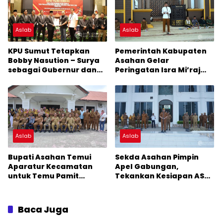
Aslab
Aslab
KPU Sumut Tetapkan
Pemerintah Kabupaten
Bobby Nasution – Surya
Asahan Gelar
sebagai Gubernur dan
Peringatan Isra Mi’raj
Wakil Gubernur Terpilih
Nabi Muhammad SAW
2025-2030
1446 H/2025 M
Aslab
Aslab
Bupati Asahan Temui
Sekda Asahan Pimpin
Aparatur Kecamatan
Apel Gabungan,
untuk Temu Pamit
Tekankan Kesiapan ASN
Jelang Akhir Masa
Sambut Bupati dan Wakil
Jabatan
Bupati Terpilih
Baca Juga