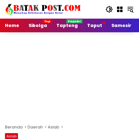
Langsung
ke
konten
Home
Sibolga
Tapteng
Taput
Samosir
Beranda
Daerah
Aslab
Aslab