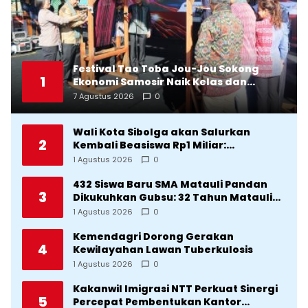
Festival Tao Toba Jou-Jou Sokong
1
Ekonomi Samosir Naik Kelas dan
Pariwisata Menjadi Sumber
7 Agustus 2026
0
Pertumbuhan Ekonomi Baru
Wali Kota Sibolga akan Salurkan
2
Kembali Beasiswa Rp1 Miliar:
Diproritaskan Mahasiswa Korban
1 Agustus 2026
0
Bencana
432 Siswa Baru SMA Matauli Pandan
3
Dikukuhkan Gubsu: 32 Tahun Matauli
Cetak SDM Unggul
1 Agustus 2026
0
Kemendagri Dorong Gerakan
4
Kewilayahan Lawan Tuberkulosis
1 Agustus 2026
0
Kakanwil Imigrasi NTT Perkuat Sinergi
5
Percepat Pembentukan Kantor