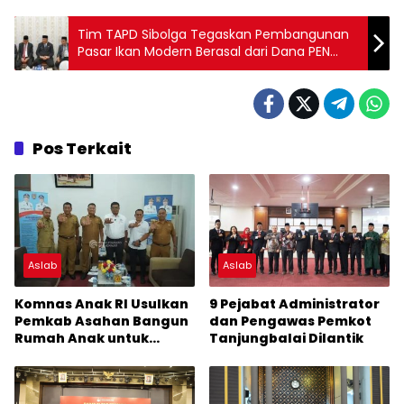
Tim TAPD Sibolga Tegaskan Pembangunan
Pasar Ikan Modern Berasal dari Dana PEN
Bukan APBD 2022
Pos Terkait
Aslab
Aslab
Komnas Anak RI Usulkan
9 Pejabat Administrator
Pemkab Asahan Bangun
dan Pengawas Pemkot
Rumah Anak untuk
Tanjungbalai Dilantik
Korban Kekerasan