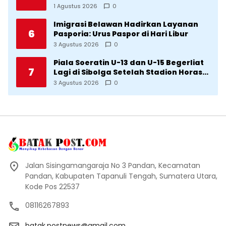
Imigrasi Sumba Timur
1 Agustus 2026
0
Imigrasi Belawan Hadirkan Layanan
6
Pasporia: Urus Paspor di Hari Libur
3 Agustus 2026
0
Piala Soeratin U-13 dan U-15 Begerliat
7
Lagi di Sibolga Setelah Stadion Horas
Direvitalisasi Wali Kota
3 Agustus 2026
0
Jalan Sisingamangaraja No 3 Pandan, Kecamatan
Pandan, Kabupaten Tapanuli Tengah, Sumatera Utara,
Kode Pos 22537
08116267893
batak.postnews@gmail.com