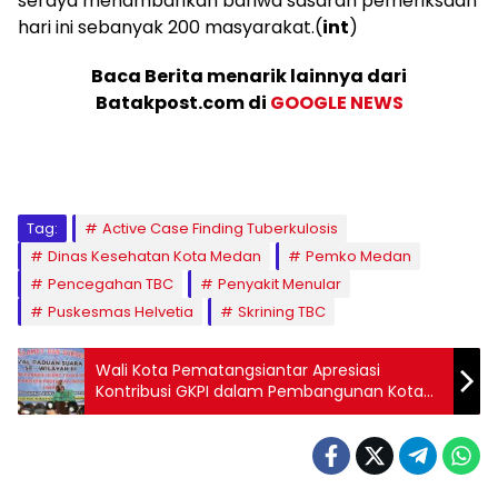
seraya menambahkan bahwa sasaran pemeriksaan
hari ini sebanyak 200 masyarakat.(
int
)
Baca Berita menarik lainnya dari
Batakpost.com di
GOOGLE NEWS
Tag:
Active Case Finding Tuberkulosis
Dinas Kesehatan Kota Medan
Pemko Medan
Pencegahan TBC
Penyakit Menular
Puskesmas Helvetia
Skrining TBC
Wali Kota Pematangsiantar Apresiasi
Kontribusi GKPI dalam Pembangunan Kota
dan Peningkatan Keimanan Jemaat