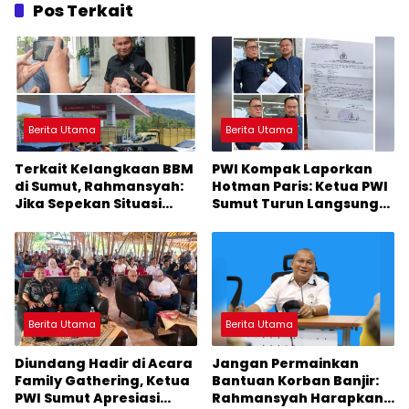
Pos Terkait
Berita Utama
Berita Utama
Terkait Kelangkaan BBM
PWI Kompak Laporkan
di Sumut, Rahmansyah:
Hotman Paris: Ketua PWI
Jika Sepekan Situasi
Sumut Turun Langsung
Tidak Membaik, DPRD
ke Polda
Sumut Keluarkan
Rekomendasi
Berita Utama
Berita Utama
Diundang Hadir di Acara
Jangan Permainkan
Family Gathering, Ketua
Bantuan Korban Banjir:
PWI Sumut Apresiasi
Rahmansyah Harapkan