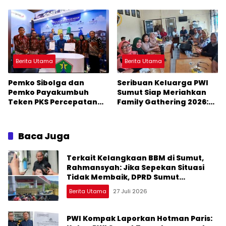
Kepala Kantor Imigrasi
Gubsu Tegur Bupati
Belawan
Masinton
Berita Utama
Berita Utama
Pemko Sibolga dan
Seribuan Keluarga PWI
Pemko Payakumbuh
Sumut Siap Meriahkan
Teken PKS Percepatan
Family Gathering 2026:
Smart City
Ketum PWI Pusat Hadir
Baca Juga
Terkait Kelangkaan BBM di Sumut,
Rahmansyah: Jika Sepekan Situasi
Tidak Membaik, DPRD Sumut
Keluarkan Rekomendasi
Berita Utama
27 Juli 2026
PWI Kompak Laporkan Hotman Paris: