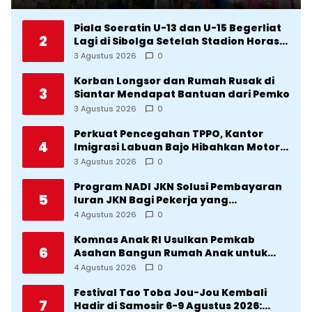
Manfaatkan CFD
Piala Soeratin U-13 dan U-15 Begerliat
2
Lagi di Sibolga Setelah Stadion Horas
Direvitalisasi Wali Kota
3 Agustus 2026
0
Korban Longsor dan Rumah Rusak di
3
Siantar Mendapat Bantuan dari Pemko
3 Agustus 2026
0
Perkuat Pencegahan TPPO, Kantor
4
Imigrasi Labuan Bajo Hibahkan Motor
Operasional ke Lima Desa di
3 Agustus 2026
0
Manggarai
Program NADI JKN Solusi Pembayaran
5
Iuran JKN Bagi Pekerja yang
Penghasilannya Tidak Tetap
4 Agustus 2026
0
Komnas Anak RI Usulkan Pemkab
6
Asahan Bangun Rumah Anak untuk
Korban Kekerasan
4 Agustus 2026
0
Festival Tao Toba Jou-Jou Kembali
7
Hadir di Samosir 6-9 Agustus 2026: