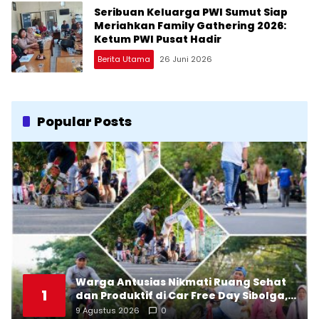
Seribuan Keluarga PWI Sumut Siap
Meriahkan Family Gathering 2026:
Ketum PWI Pusat Hadir
Berita Utama
26 Juni 2026
Popular Posts
Warga Antusias Nikmati Ruang Sehat
1
dan Produktif di Car Free Day Sibolga,
Wali Kota Ajak Pelaku UMKM
9 Agustus 2026
0