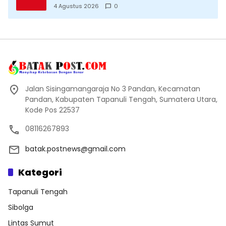
Datang Saksikan Kemeriahan dan Raih
4 Agustus 2026
0
Peluangnya
Jalan Sisingamangaraja No 3 Pandan, Kecamatan
Pandan, Kabupaten Tapanuli Tengah, Sumatera Utara,
Kode Pos 22537
08116267893
batak.postnews@gmail.com
Kategori
Tapanuli Tengah
Sibolga
Lintas Sumut