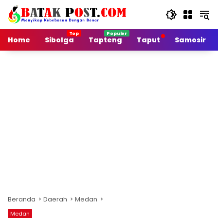
Langsung
ke
konten
Home
Sibolga
Tapteng
Taput
Samosir
Beranda
Daerah
Medan
Medan