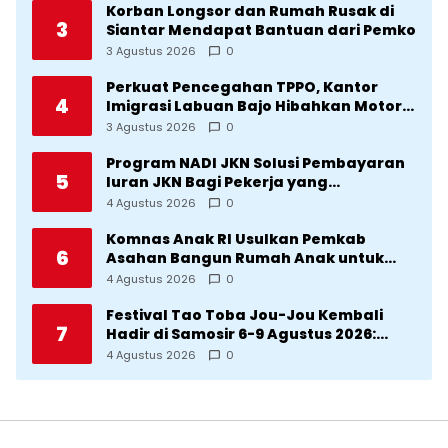
Korban Longsor dan Rumah Rusak di
3
Siantar Mendapat Bantuan dari Pemko
3 Agustus 2026
0
Perkuat Pencegahan TPPO, Kantor
4
Imigrasi Labuan Bajo Hibahkan Motor
Operasional ke Lima Desa di
3 Agustus 2026
0
Manggarai
Program NADI JKN Solusi Pembayaran
5
Iuran JKN Bagi Pekerja yang
Penghasilannya Tidak Tetap
4 Agustus 2026
0
Komnas Anak RI Usulkan Pemkab
6
Asahan Bangun Rumah Anak untuk
Korban Kekerasan
4 Agustus 2026
0
Festival Tao Toba Jou-Jou Kembali
7
Hadir di Samosir 6-9 Agustus 2026:
Datang Saksikan Kemeriahan dan Raih
4 Agustus 2026
0
Peluangnya