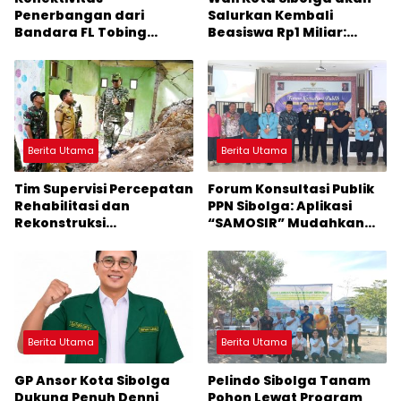
Penerbangan dari
Salurkan Kembali
Bandara FL Tobing
Beasiswa Rp1 Miliar:
Sibolga Menuju Jakarta
Diproritaskan
Jadi Perhatian Anggota
Mahasiswa Korban
DPR RI Muhammad Lokot
Bencana
Nasution
Berita Utama
Berita Utama
Tim Supervisi Percepatan
Forum Konsultasi Publik
Rehabilitasi dan
PPN Sibolga: Aplikasi
Rekonstruksi
“SAMOSIR” Mudahkan
Pascabencana Tiba di
Pelayanan
Sibolga
Berita Utama
Berita Utama
GP Ansor Kota Sibolga
Pelindo Sibolga Tanam
Dukung Penuh Denni
Pohon Lewat Program