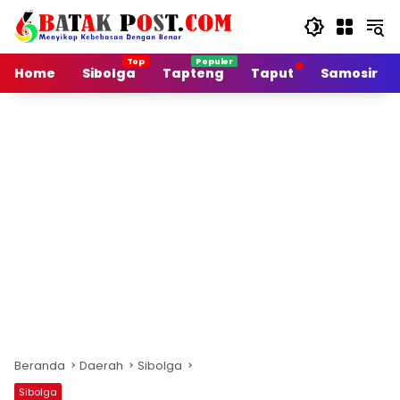
Langsung
ke
konten
Home
Sibolga
Tapteng
Taput
Samosir
Beranda
Daerah
Sibolga
Sibolga