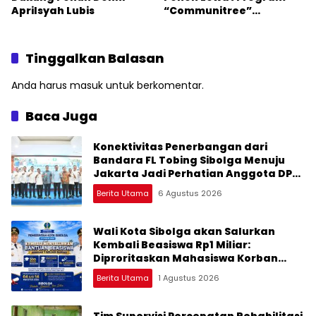
Aprilsyah Lubis
“Communitree”
Peringati Hari
Lingkungan Hidup 2026
Tinggalkan Balasan
Anda harus
masuk
untuk berkomentar.
Baca Juga
Konektivitas Penerbangan dari
Bandara FL Tobing Sibolga Menuju
Jakarta Jadi Perhatian Anggota DPR
RI Muhammad Lokot Nasution
Berita Utama
6 Agustus 2026
Wali Kota Sibolga akan Salurkan
Kembali Beasiswa Rp1 Miliar:
Diproritaskan Mahasiswa Korban
Bencana
Berita Utama
1 Agustus 2026
Tim Supervisi Percepatan Rehabilitasi