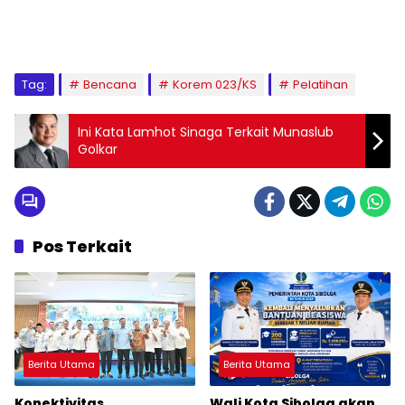
Tag:
Bencana
Korem 023/KS
Pelatihan
Ini Kata Lamhot Sinaga Terkait Munaslub
Golkar
Pos Terkait
Berita Utama
Berita Utama
Konektivitas
Wali Kota Sibolga akan