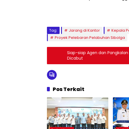
Tag:
Jarang di Kantor
Kepala P
Proyek Pelebaran Pelabuhan Sibolga
Siap-siap Agen dan Pangkalan El
Dicabut
Pos Terkait