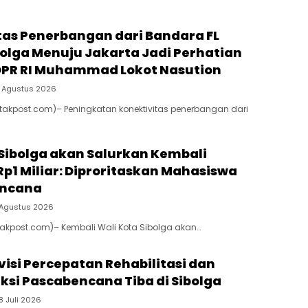
tas Penerbangan dari Bandara FL
bolga Menuju Jakarta Jadi Perhatian
DPR RI Muhammad Lokot Nasution
 Agustus 2026
atakpost.com)– Peningkatan konektivitas penerbangan dari
 Sibolga akan Salurkan Kembali
Rp1 Miliar: Diproritaskan Mahasiswa
encana
 Agustus 2026
atakpost.com)– Kembali Wali Kota Sibolga akan…
isi Percepatan Rehabilitasi dan
ksi Pascabencana Tiba di Sibolga
8 Juli 2026