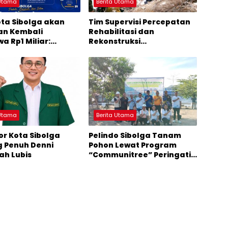
 Utama
Berita Utama
ota Sibolga akan
Tim Supervisi Percepatan
an Kembali
Rehabilitasi dan
a Rp1 Miliar:
Rekonstruksi
itaskan Mahasiswa
Pascabencana Tiba di
n Bencana
Sibolga
 Utama
Berita Utama
or Kota Sibolga
Pelindo Sibolga Tanam
 Penuh Denni
Pohon Lewat Program
ah Lubis
“Communitree” Peringati
Hari Lingkungan Hidup
2026