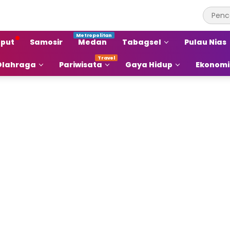
put
Samosir
Medan
Tabagsel
Pulau Nias
Olahraga
Pariwisata
Gaya Hidup
Ekonomi