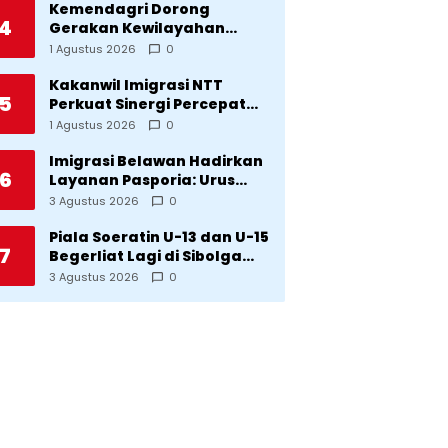
Kemendagri Dorong
4
Gerakan Kewilayahan
Lawan Tuberkulosis
1 Agustus 2026
0
Kakanwil Imigrasi NTT
5
Perkuat Sinergi Percepat
Pembentukan Kantor
1 Agustus 2026
0
Imigrasi Sumba Timur
Imigrasi Belawan Hadirkan
6
Layanan Pasporia: Urus
Paspor di Hari Libur
3 Agustus 2026
0
Piala Soeratin U-13 dan U-15
7
Begerliat Lagi di Sibolga
Setelah Stadion Horas
3 Agustus 2026
0
Direvitalisasi Wali Kota