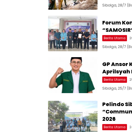
Sibolga, 28/7 (B
Forum Kons
“SAMOSIR
Berita Utama
2
Sibolga, 28/7 (
GP Ansor 
Aprilsyah 
Berita Utama
2
Sibolga, 25/7 
Pelindo S
“Communit
2026
Berita Utama
2