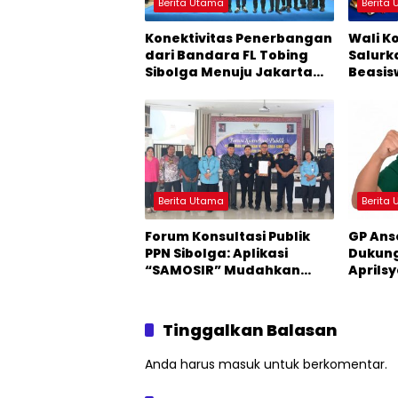
Berita Utama
Berita
Konektivitas Penerbangan
Wali K
dari Bandara FL Tobing
Salurk
Sibolga Menuju Jakarta
Beasisw
Jadi Perhatian Anggota
Dipror
DPR RI Muhammad Lokot
Korba
Nasution
Berita Utama
Berita
Forum Konsultasi Publik
GP Ans
PPN Sibolga: Aplikasi
Dukung
“SAMOSIR” Mudahkan
Aprilsy
Pelayanan
Tinggalkan Balasan
Anda harus
masuk
untuk berkomentar.