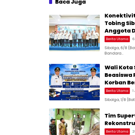
Baca Juga
Konektivi
Tobing Si
Anggota 
Berita Utama
6
Sibolga, 6/8 (B
Bandara…
Wali Kota
Beasiswa 
Korban B
Berita Utama
1
Sibolga, 1/8 (B
Tim Superv
Rekonstru
Berita Utama
2