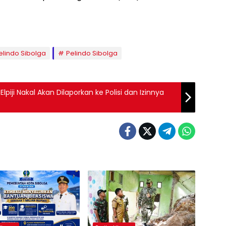
elindo Sibolga
Pelindo Sibolga
piji Nakal Akan Dilaporkan ke Polisi dan Izinnya