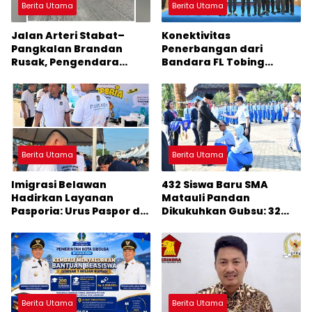
Berita Utama
Berita Utama
Jalan Arteri Stabat–
Konektivitas
Pangkalan Brandan
Penerbangan dari
Rusak, Pengendara
Bandara FL Tobing
Terancam Celaka
Sibolga Menuju Jakarta
Jadi Perhatian Anggota
DPR RI Muhammad Lokot
Nasution
Berita Utama
Berita Utama
Imigrasi Belawan
432 Siswa Baru SMA
Hadirkan Layanan
Matauli Pandan
Pasporia: Urus Paspor di
Dikukuhkan Gubsu: 32
Hari Libur
Tahun Matauli Cetak
SDM Unggul
Berita Utama
Berita Utama