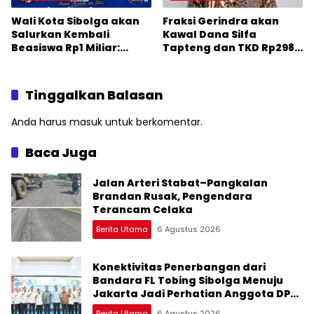
Wali Kota Sibolga akan
Fraksi Gerindra akan
Salurkan Kembali
Kawal Dana Silfa
Beasiswa Rp1 Miliar:
Tapteng dan TKD Rp298
Diproritaskan
Miliar: Jangan Sampai
Mahasiswa Korban
Pekerjaan Pusat dan
Bencana
Provinsi Diklaim Kerjaan
Tinggalkan Balasan
Tapteng
Anda harus
masuk
untuk berkomentar.
Baca Juga
Jalan Arteri Stabat–Pangkalan
Brandan Rusak, Pengendara
Terancam Celaka
Berita Utama
6 Agustus 2026
Konektivitas Penerbangan dari
Bandara FL Tobing Sibolga Menuju
Jakarta Jadi Perhatian Anggota DPR
RI Muhammad Lokot Nasution
Berita Utama
6 Agustus 2026