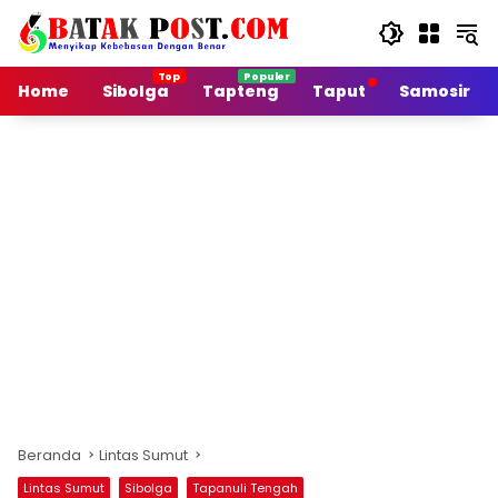
Langsung
ke
konten
Home
Sibolga
Tapteng
Taput
Samosir
Beranda
Lintas Sumut
Lintas Sumut
Sibolga
Tapanuli Tengah