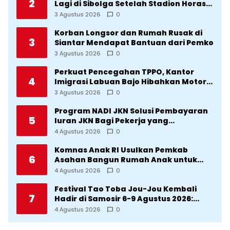
2
Lagi di Sibolga Setelah Stadion Horas
Direvitalisasi Wali Kota
3 Agustus 2026
0
Korban Longsor dan Rumah Rusak di
3
Siantar Mendapat Bantuan dari Pemko
3 Agustus 2026
0
Perkuat Pencegahan TPPO, Kantor
4
Imigrasi Labuan Bajo Hibahkan Motor
Operasional ke Lima Desa di
3 Agustus 2026
0
Manggarai
Program NADI JKN Solusi Pembayaran
5
Iuran JKN Bagi Pekerja yang
Penghasilannya Tidak Tetap
4 Agustus 2026
0
Komnas Anak RI Usulkan Pemkab
6
Asahan Bangun Rumah Anak untuk
Korban Kekerasan
4 Agustus 2026
0
Festival Tao Toba Jou-Jou Kembali
7
Hadir di Samosir 6-9 Agustus 2026:
Datang Saksikan Kemeriahan dan Raih
4 Agustus 2026
0
Peluangnya