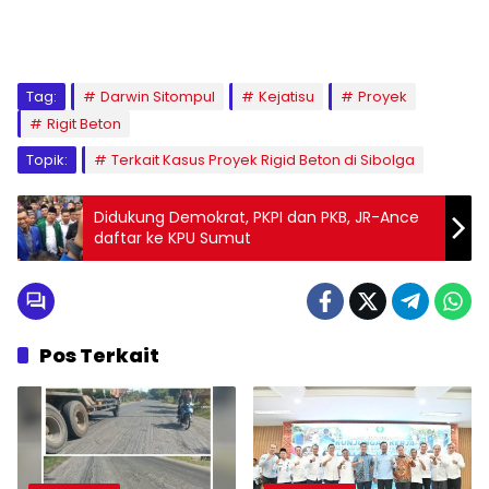
Tag:
Darwin Sitompul
Kejatisu
Proyek
Rigit Beton
Topik:
Terkait Kasus Proyek Rigid Beton di Sibolga
Didukung Demokrat, PKPI dan PKB, JR-Ance
daftar ke KPU Sumut
Pos Terkait