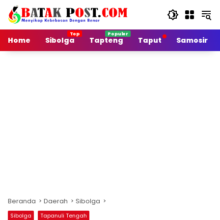
Langsung
ke
konten
Home
Sibolga
Tapteng
Taput
Samosir
Beranda
Daerah
Sibolga
Sibolga
Tapanuli Tengah