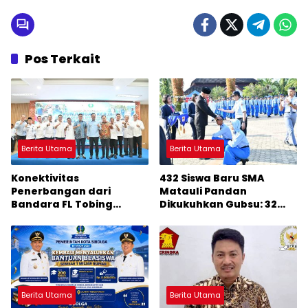
Pos Terkait
Berita Utama
Berita Utama
Konektivitas
432 Siswa Baru SMA
Penerbangan dari
Matauli Pandan
Bandara FL Tobing
Dikukuhkan Gubsu: 32
Sibolga Menuju Jakarta
Tahun Matauli Cetak
Jadi Perhatian Anggota
SDM Unggul
DPR RI Muhammad Lokot
Nasution
Berita Utama
Berita Utama