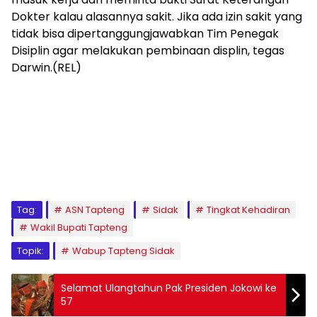
Dokter kalau alasannya sakit. Jika ada izin sakit yang
tidak bisa dipertanggungjawabkan Tim Penegak
Disiplin agar melakukan pembinaan displin, tegas
Darwin.(REL)
Tag:
ASN Tapteng
Sidak
Tingkat Kehadiran
Wakil Bupati Tapteng
Topik:
Wabup Tapteng Sidak
Selamat Ulangtahun Pak Presiden Jokowi ke
57