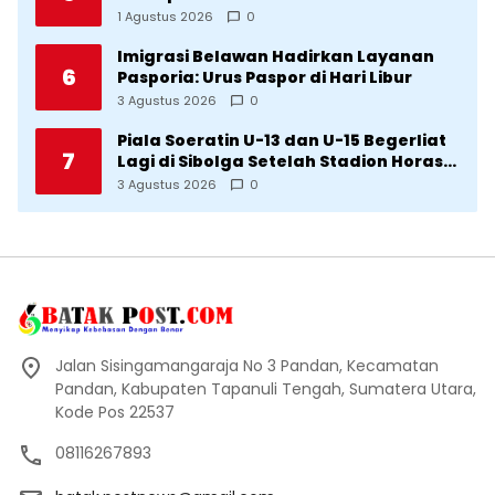
Imigrasi Sumba Timur
1 Agustus 2026
0
Imigrasi Belawan Hadirkan Layanan
6
Pasporia: Urus Paspor di Hari Libur
3 Agustus 2026
0
Piala Soeratin U-13 dan U-15 Begerliat
7
Lagi di Sibolga Setelah Stadion Horas
Direvitalisasi Wali Kota
3 Agustus 2026
0
Jalan Sisingamangaraja No 3 Pandan, Kecamatan
Pandan, Kabupaten Tapanuli Tengah, Sumatera Utara,
Kode Pos 22537
08116267893