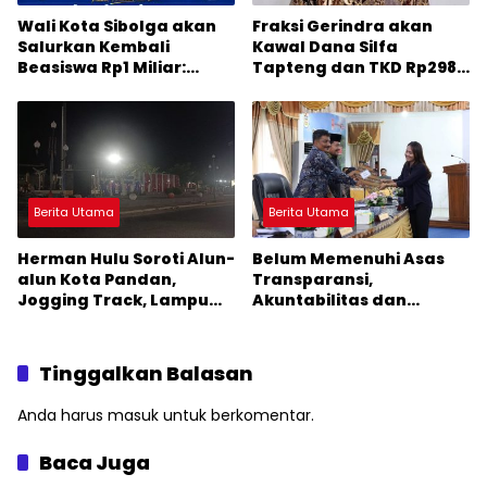
Wali Kota Sibolga akan
Fraksi Gerindra akan
Salurkan Kembali
Kawal Dana Silfa
Beasiswa Rp1 Miliar:
Tapteng dan TKD Rp298
Diproritaskan
Miliar: Jangan Sampai
Mahasiswa Korban
Pekerjaan Pusat dan
Bencana
Provinsi Diklaim Kerjaan
Tapteng
Berita Utama
Berita Utama
Herman Hulu Soroti Alun-
Belum Memenuhi Asas
alun Kota Pandan,
Transparansi,
Jogging Track, Lampu
Akuntabilitas dan
Jalan Lingkar Kota yang
Keterbukaan Informasi,
Tak Terurus
DPRD Tolak Ranperda
Pertanggungjawaban
Tinggalkan Balasan
APBD Tapteng 2025
Anda harus
masuk
untuk berkomentar.
Baca Juga