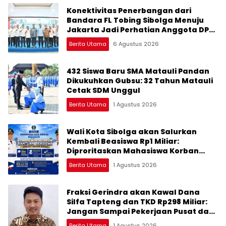
Konektivitas Penerbangan dari
Bandara FL Tobing Sibolga Menuju
Jakarta Jadi Perhatian Anggota DPR
RI Muhammad Lokot Nasution
Berita Utama
6 Agustus 2026
432 Siswa Baru SMA Matauli Pandan
Dikukuhkan Gubsu: 32 Tahun Matauli
Cetak SDM Unggul
Berita Utama
1 Agustus 2026
Wali Kota Sibolga akan Salurkan
Kembali Beasiswa Rp1 Miliar:
Diproritaskan Mahasiswa Korban
Bencana
Berita Utama
1 Agustus 2026
Fraksi Gerindra akan Kawal Dana
Silfa Tapteng dan TKD Rp298 Miliar:
Jangan Sampai Pekerjaan Pusat dan
Provinsi Diklaim Kerjaan Tapteng
Berita Utama
1 Agustus 2026