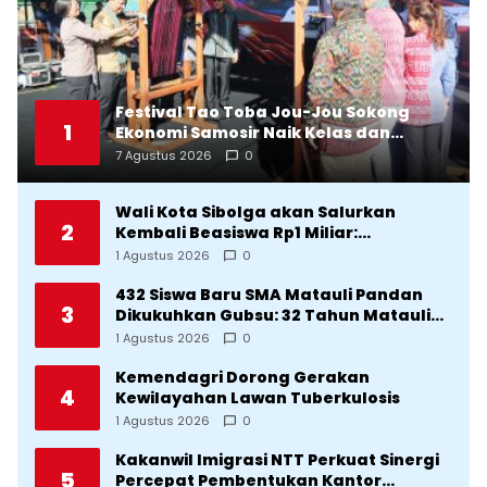
Festival Tao Toba Jou-Jou Sokong
1
Ekonomi Samosir Naik Kelas dan
Pariwisata Menjadi Sumber
7 Agustus 2026
0
Pertumbuhan Ekonomi Baru
Wali Kota Sibolga akan Salurkan
2
Kembali Beasiswa Rp1 Miliar:
Diproritaskan Mahasiswa Korban
1 Agustus 2026
0
Bencana
432 Siswa Baru SMA Matauli Pandan
3
Dikukuhkan Gubsu: 32 Tahun Matauli
Cetak SDM Unggul
1 Agustus 2026
0
Kemendagri Dorong Gerakan
4
Kewilayahan Lawan Tuberkulosis
1 Agustus 2026
0
Kakanwil Imigrasi NTT Perkuat Sinergi
5
Percepat Pembentukan Kantor