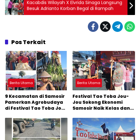
Kacabdis Wilayah X Elvrida Sinaga Langsung
Besuk Adrianto Korban Begal di Rampah
Pos Terkait
Berita Utama
Berita Utama
9 Kecamatan di Samosir
Festival Tao Toba Jou-
Pamerkan Agrobudaya
Jou Sokong Ekonomi
di Festival Tao Toba Jou-
Samosir Naik Kelas dan
Jou 2026: Membranding
Pariwisata Menjadi
Produk Lokal agar
Sumber Pertumbuhan
Terkenal
Ekonomi Baru