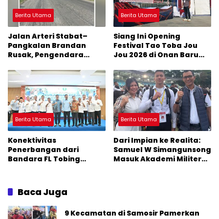
Berita Utama
Berita Utama
Jalan Arteri Stabat–
Siang Ini Opening
Pangkalan Brandan
Festival Tao Toba Jou
Rusak, Pengendara
Jou 2026 di Onan Baru
Terancam Celaka
Pangururan: Malamnya
Dihibur Marsada Band
Berita Utama
Berita Utama
Konektivitas
Dari Impian ke Realita:
Penerbangan dari
Samuel W Simangunsong
Bandara FL Tobing
Masuk Akademi Militer
Sibolga Menuju Jakarta
2026 Jalur Akselerasi
Jadi Perhatian Anggota
DPR RI Muhammad Lokot
Baca Juga
Nasution
9 Kecamatan di Samosir Pamerkan