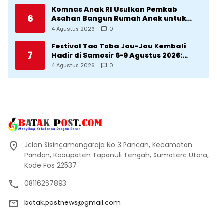
Komnas Anak RI Usulkan Pemkab
6
Asahan Bangun Rumah Anak untuk
Korban Kekerasan
4 Agustus 2026
0
Festival Tao Toba Jou-Jou Kembali
7
Hadir di Samosir 6-9 Agustus 2026:
Datang Saksikan Kemeriahan dan Raih
4 Agustus 2026
0
Peluangnya
Jalan Sisingamangaraja No 3 Pandan, Kecamatan
Pandan, Kabupaten Tapanuli Tengah, Sumatera Utara,
Kode Pos 22537
08116267893
batak.postnews@gmail.com