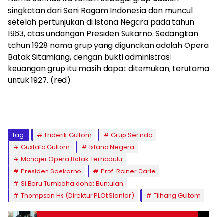
singkatan dari Seni Ragam Indonesia dan muncul
setelah pertunjukan di Istana Negara pada tahun
1963, atas undangan Presiden Sukarno. Sedangkan
tahun 1928 nama grup yang digunakan adalah Opera
Batak Sitamiang, dengan bukti administrasi
keuangan grup itu masih dapat ditemukan, terutama
untuk 1927. (red)
Tag:
Friderik Gultom
Grup Serindo
Gustafa Gultom
Istana Negera
Manajer Opera Batak Terhadulu
Presiden Soekarno
Prof. Rainer Carle
Si Boru Tumbaha dohot Buntulan
Thompson Hs (Direktur PLOt Siantar)
Tilhang Gultom