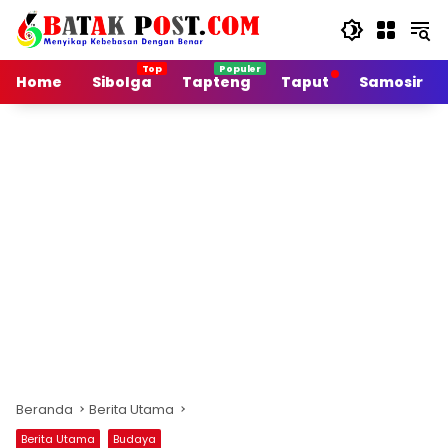
Langsung
ke
konten
Home
Sibolga
Tapteng
Taput
Samosir
Beranda
Berita Utama
Berita Utama
Budaya