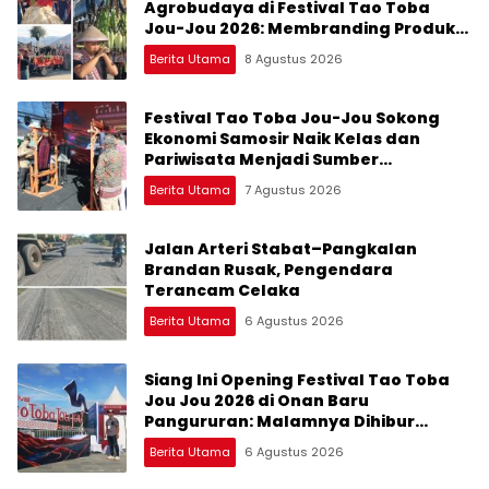
Agrobudaya di Festival Tao Toba
Jou-Jou 2026: Membranding Produk
Lokal agar Terkenal
Berita Utama
8 Agustus 2026
Festival Tao Toba Jou-Jou Sokong
Ekonomi Samosir Naik Kelas dan
Pariwisata Menjadi Sumber
Pertumbuhan Ekonomi Baru
Berita Utama
7 Agustus 2026
Jalan Arteri Stabat–Pangkalan
Brandan Rusak, Pengendara
Terancam Celaka
Berita Utama
6 Agustus 2026
Siang Ini Opening Festival Tao Toba
Jou Jou 2026 di Onan Baru
Pangururan: Malamnya Dihibur
Marsada Band
Berita Utama
6 Agustus 2026