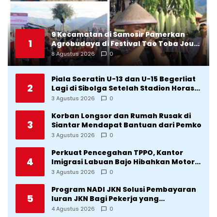
9 Kecamatan di Samosir Pamerkan
1
Agrobudaya di Festival Tao Toba Jou-
Jou 2026: Membranding Produk Lokal
8 Agustus 2026
0
agar Terkenal
Piala Soeratin U-13 dan U-15 Begerliat
2
Lagi di Sibolga Setelah Stadion Horas
Direvitalisasi Wali Kota
3 Agustus 2026
0
Korban Longsor dan Rumah Rusak di
3
Siantar Mendapat Bantuan dari Pemko
3 Agustus 2026
0
Perkuat Pencegahan TPPO, Kantor
4
Imigrasi Labuan Bajo Hibahkan Motor
Operasional ke Lima Desa di
3 Agustus 2026
0
Manggarai
Program NADI JKN Solusi Pembayaran
5
Iuran JKN Bagi Pekerja yang
Penghasilannya Tidak Tetap
4 Agustus 2026
0