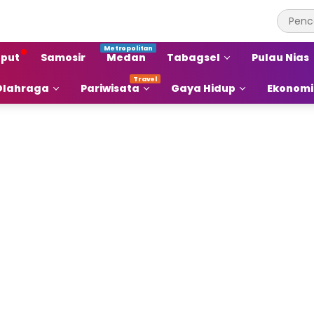
put
Samosir
Medan
Tabagsel
Pulau Nias
Olahraga
Pariwisata
Gaya Hidup
Ekonomi