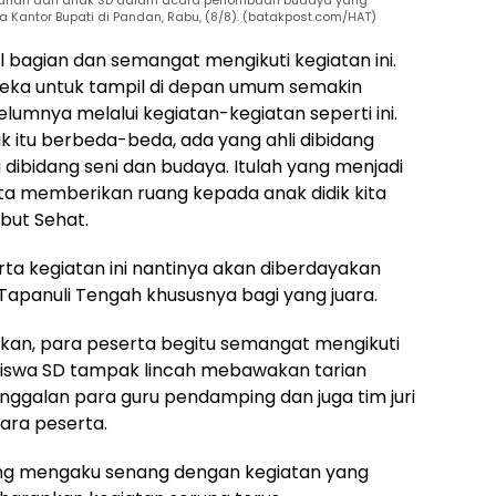
 Kantor Bupati di Pandan, Rabu, (8/8). (batakpost.com/HAT)
 bagian dan semangat mengikuti kegiatan ini.
eka untuk tampil di depan umum semakin
lumnya melalui kegiatan-kegiatan seperti ini.
ik itu berbeda-beda, ada yang ahli dibidang
dibidang seni dan budaya. Itulah yang menjadi
erta memberikan ruang kepada anak didik kita
ebut Sehat.
a kegiatan ini nantinya akan diberdayakan
Tapanuli Tengah khususnya bagi yang juara.
kan, para peserta begitu semangat mengikuti
siswa SD tampak lincah mebawakan tarian
tinggalan para guru pendamping dan juga tim juri
ara peserta.
ng mengaku senang dengan kegiatan yang