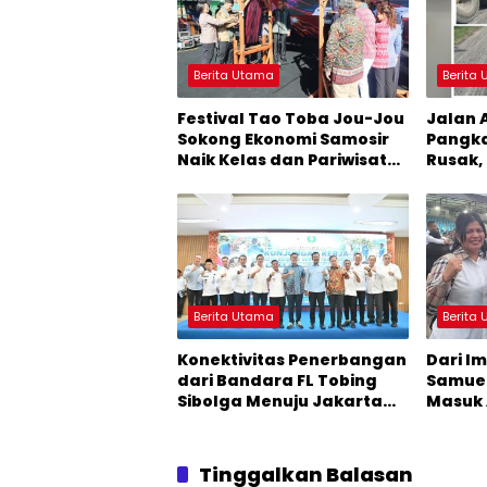
Berita Utama
Berita
Festival Tao Toba Jou-Jou
Jalan 
Sokong Ekonomi Samosir
Pangk
Naik Kelas dan Pariwisata
Rusak,
Menjadi Sumber
Teran
Pertumbuhan Ekonomi
Baru
Berita Utama
Berita
Konektivitas Penerbangan
Dari Im
dari Bandara FL Tobing
Samue
Sibolga Menuju Jakarta
Masuk 
Jadi Perhatian Anggota
2026 J
DPR RI Muhammad Lokot
Nasution
Tinggalkan Balasan