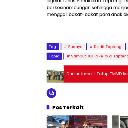
digelar Dinas Pendidikan Tapteng. 
berkesinambungan sehingga menjadi
menggali bakat-bakat para anak did
Tag:
Budaya
Disdik Tapteng
Topik:
Sambut HUT RI ke 73 di Tapten
Danlantamal II Tutup TMMD ke
Pos Terkait