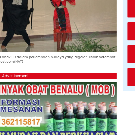
i anak SD dalam perlombaan budaya yang digelar Disdik setempat
post.com/HAT)
Advertisement