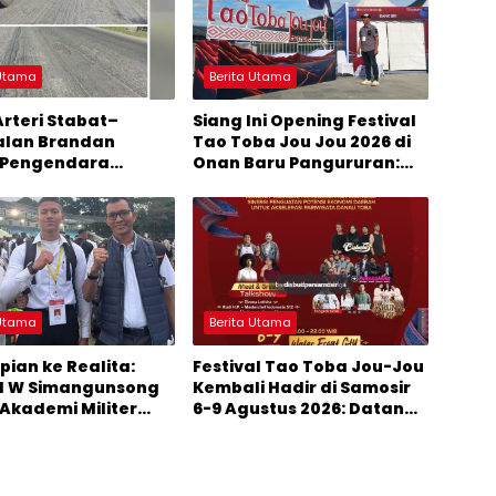
 Utama
Berita Utama
Arteri Stabat–
Siang Ini Opening Festival
alan Brandan
Tao Toba Jou Jou 2026 di
 Pengendara
Onan Baru Pangururan:
cam Celaka
Malamnya Dihibur
Marsada Band
 Utama
Berita Utama
pian ke Realita:
Festival Tao Toba Jou-Jou
l W Simangunsong
Kembali Hadir di Samosir
Akademi Militer
6-9 Agustus 2026: Datang
alur Akselerasi
Saksikan Kemeriahan dan
Raih Peluangnya