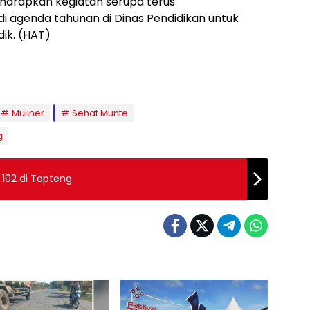
Diharapkan kegiatan serupa terus
 agenda tahunan di Dinas Pendidikan untuk
ik. (HAT)
Muliner
Sehat Munte
g
 102 di Tapteng