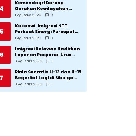
Kemendagri Dorong
4
Gerakan Kewilayahan
Lawan Tuberkulosis
1 Agustus 2026
0
Kakanwil Imigrasi NTT
5
Perkuat Sinergi Percepat
Pembentukan Kantor
1 Agustus 2026
0
Imigrasi Sumba Timur
Imigrasi Belawan Hadirkan
6
Layanan Pasporia: Urus
Paspor di Hari Libur
3 Agustus 2026
0
Piala Soeratin U-13 dan U-15
7
Begerliat Lagi di Sibolga
Setelah Stadion Horas
3 Agustus 2026
0
Direvitalisasi Wali Kota