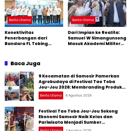
Berita Utama
Berita Utama
Konektivitas
Dari Impian ke Realita:
Penerbangan dari
Samuel W Simangunsong
Bandara FL Tobing
Masuk Akademi Militer
Sibolga Menuju Jakarta
2026 Jalur Akselerasi
Jadi Perhatian Anggota
DPR RI Muhammad Lokot
Baca Juga
Nasution
9 Kecamatan di Samosir Pamerkan
Agrobudaya di Festival Tao Toba
Jou-Jou 2026: Membranding Produk
Lokal agar Terkenal
Berita Utama
8 Agustus 2026
Festival Tao Toba Jou-Jou Sokong
Ekonomi Samosir Naik Kelas dan
Pariwisata Menjadi Sumber
Pertumbuhan Ekonomi Baru
Berita Utama
7 Agustus 2026