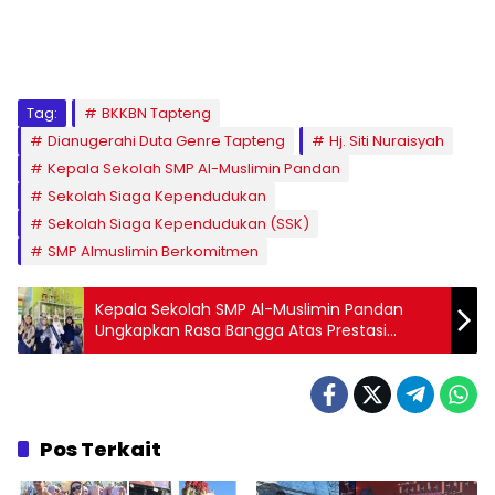
Tag:
BKKBN Tapteng
Dianugerahi Duta Genre Tapteng
Hj. Siti Nuraisyah
Kepala Sekolah SMP Al-Muslimin Pandan
Sekolah Siaga Kependudukan
Sekolah Siaga Kependudukan (SSK)
SMP Almuslimin Berkomitmen
Kepala Sekolah SMP Al-Muslimin Pandan
Ungkapkan Rasa Bangga Atas Prestasi
Annisa Bakhtiar Sibarani di Tingkat Nasional
Pos Terkait