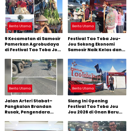
Berita Utama
Berita Utama
9 Kecamatan di Samosir
Festival Tao Toba Jou-
Pamerkan Agrobudaya
Jou Sokong Ekonomi
di Festival Tao Toba Jou-
Samosir Naik Kelas dan
Jou 2026: Membranding
Pariwisata Menjadi
Produk Lokal agar
Sumber Pertumbuhan
Terkenal
Ekonomi Baru
Berita Utama
Berita Utama
Jalan Arteri Stabat–
Siang Ini Opening
Pangkalan Brandan
Festival Tao Toba Jou
Rusak, Pengendara
Jou 2026 di Onan Baru
Terancam Celaka
Pangururan: Malamnya
Dihibur Marsada Band