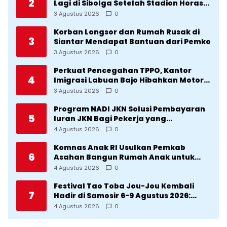
2
Lagi di Sibolga Setelah Stadion Horas
Direvitalisasi Wali Kota
3 Agustus 2026
0
Korban Longsor dan Rumah Rusak di
3
Siantar Mendapat Bantuan dari Pemko
3 Agustus 2026
0
Perkuat Pencegahan TPPO, Kantor
4
Imigrasi Labuan Bajo Hibahkan Motor
Operasional ke Lima Desa di
3 Agustus 2026
0
Manggarai
Program NADI JKN Solusi Pembayaran
5
Iuran JKN Bagi Pekerja yang
Penghasilannya Tidak Tetap
4 Agustus 2026
0
Komnas Anak RI Usulkan Pemkab
6
Asahan Bangun Rumah Anak untuk
Korban Kekerasan
4 Agustus 2026
0
Festival Tao Toba Jou-Jou Kembali
7
Hadir di Samosir 6-9 Agustus 2026:
Datang Saksikan Kemeriahan dan Raih
4 Agustus 2026
0
Peluangnya