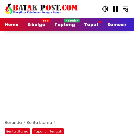
Langsung
ke
konten
Home
Sibolga
Tapteng
Taput
Samosir
Beranda
Berita Utama
Berita Utama
Tapanuli Tengah