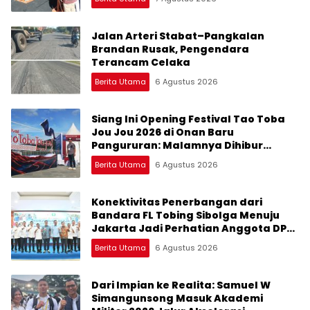
Jalan Arteri Stabat–Pangkalan
Brandan Rusak, Pengendara
Terancam Celaka
Berita Utama
6 Agustus 2026
Siang Ini Opening Festival Tao Toba
Jou Jou 2026 di Onan Baru
Pangururan: Malamnya Dihibur
Marsada Band
Berita Utama
6 Agustus 2026
Konektivitas Penerbangan dari
Bandara FL Tobing Sibolga Menuju
Jakarta Jadi Perhatian Anggota DPR
RI Muhammad Lokot Nasution
Berita Utama
6 Agustus 2026
Dari Impian ke Realita: Samuel W
Simangunsong Masuk Akademi