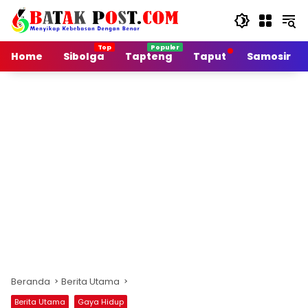
Langsung
ke
konten
Home
Sibolga
Tapteng
Taput
Samosir
Beranda
Berita Utama
Berita Utama
Gaya Hidup