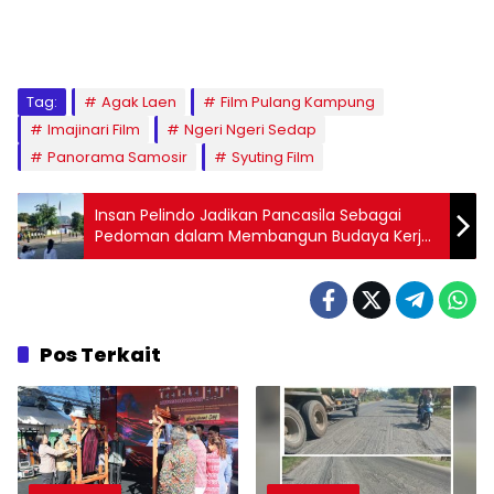
Tag:
Agak Laen
Film Pulang Kampung
Imajinari Film
Ngeri Ngeri Sedap
Panorama Samosir
Syuting Film
Insan Pelindo Jadikan Pancasila Sebagai
Pedoman dalam Membangun Budaya Kerja
yang Berintegritas
Pos Terkait