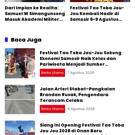
Dari Impian ke Realita:
Festival Tao Toba Jou-
Samuel W Simangunsong
Jou Kembali Hadir di
Masuk Akademi Militer
Samosir 6-9 Agustus
2026 Jalur Akselerasi
2026: Datang Saksikan
Kemeriahan dan Raih
Peluangnya
Baca Juga
Festival Tao Toba Jou-Jou Sokong
Ekonomi Samosir Naik Kelas dan
Pariwisata Menjadi Sumber
Pertumbuhan Ekonomi Baru
Berita Utama
7 Agustus 2026
Jalan Arteri Stabat–Pangkalan
Brandan Rusak, Pengendara
Terancam Celaka
Berita Utama
6 Agustus 2026
Siang Ini Opening Festival Tao Toba
Jou Jou 2026 di Onan Baru