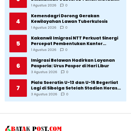
Cetak SDM Unggul
1 Agustus 2026
0
Kemendagri Dorong Gerakan
4
Kewilayahan Lawan Tuberkulosis
1 Agustus 2026
0
Kakanwil Imigrasi NTT Perkuat Sinergi
5
Percepat Pembentukan Kantor
Imigrasi Sumba Timur
1 Agustus 2026
0
Imigrasi Belawan Hadirkan Layanan
6
Pasporia: Urus Paspor di Hari Libur
3 Agustus 2026
0
Piala Soeratin U-13 dan U-15 Begerliat
7
Lagi di Sibolga Setelah Stadion Horas
Direvitalisasi Wali Kota
3 Agustus 2026
0