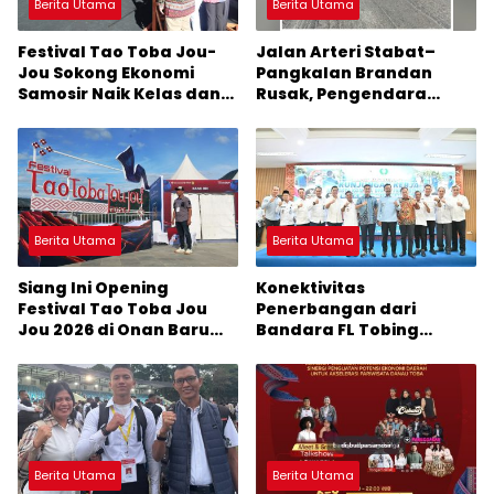
Berita Utama
Berita Utama
Festival Tao Toba Jou-
Jalan Arteri Stabat–
Jou Sokong Ekonomi
Pangkalan Brandan
Samosir Naik Kelas dan
Rusak, Pengendara
Pariwisata Menjadi
Terancam Celaka
Sumber Pertumbuhan
Ekonomi Baru
Berita Utama
Berita Utama
Siang Ini Opening
Konektivitas
Festival Tao Toba Jou
Penerbangan dari
Jou 2026 di Onan Baru
Bandara FL Tobing
Pangururan: Malamnya
Sibolga Menuju Jakarta
Dihibur Marsada Band
Jadi Perhatian Anggota
DPR RI Muhammad Lokot
Nasution
Berita Utama
Berita Utama