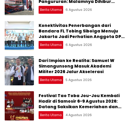
Pangururan: Malamnya Dihibur
Marsada Band
Berita Utama
6 Agustus 2026
Konektivitas Penerbangan dari
Bandara FL Tobing Sibolga Menuju
Jakarta Jadi Perhatian Anggota DPR
RI Muhammad Lokot Nasution
Berita Utama
6 Agustus 2026
Dari Impian ke Realita: Samuel W
Simangunsong Masuk Akademi
Militer 2026 Jalur Akselerasi
Berita Utama
5 Agustus 2026
Festival Tao Toba Jou-Jou Kembali
Hadir di Samosir 6-9 Agustus 2026:
Datang Saksikan Kemeriahan dan
Raih Peluangnya
Berita Utama
4 Agustus 2026