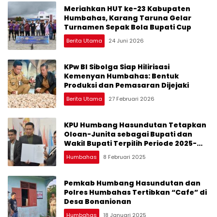
Meriahkan HUT ke-23 Kabupaten
Humbahas, Karang Taruna Gelar
Turnamen Sepak Bola Bupati Cup
Berita Utama
24 Juni 2026
KPw BI Sibolga Siap Hilirisasi
Kemenyan Humbahas: Bentuk
Produksi dan Pemasaran Dijejaki
Berita Utama
27 Februari 2026
KPU Humbang Hasundutan Tetapkan
Oloan-Junita sebagai Bupati dan
Wakil Bupati Terpilih Periode 2025-
2030
Humbahas
8 Februari 2025
Pemkab Humbang Hasundutan dan
Polres Humbahas Tertibkan “Cafe” di
Desa Bonanionan
Humbahas
18 Januari 2025