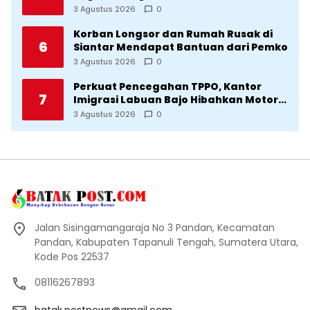
Direvitalisasi Wali Kota
3 Agustus 2026
0
Korban Longsor dan Rumah Rusak di
6
Siantar Mendapat Bantuan dari Pemko
3 Agustus 2026
0
Perkuat Pencegahan TPPO, Kantor
7
Imigrasi Labuan Bajo Hibahkan Motor
Operasional ke Lima Desa di
3 Agustus 2026
0
Manggarai
Jalan Sisingamangaraja No 3 Pandan, Kecamatan
Pandan, Kabupaten Tapanuli Tengah, Sumatera Utara,
Kode Pos 22537
08116267893
batak.postnews@gmail.com