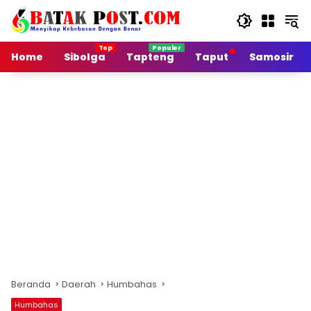
Langsung
ke
konten
Home
Sibolga
Tapteng
Taput
Samosir
Beranda
Daerah
Humbahas
Humbahas