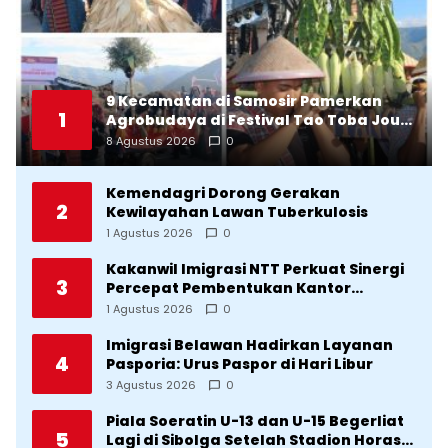
9 Kecamatan di Samosir Pamerkan
1
Agrobudaya di Festival Tao Toba Jou-
Jou 2026: Membranding Produk Lokal
8 Agustus 2026
0
agar Terkenal
Kemendagri Dorong Gerakan
2
Kewilayahan Lawan Tuberkulosis
1 Agustus 2026
0
Kakanwil Imigrasi NTT Perkuat Sinergi
3
Percepat Pembentukan Kantor
Imigrasi Sumba Timur
1 Agustus 2026
0
Imigrasi Belawan Hadirkan Layanan
4
Pasporia: Urus Paspor di Hari Libur
3 Agustus 2026
0
Piala Soeratin U-13 dan U-15 Begerliat
5
Lagi di Sibolga Setelah Stadion Horas