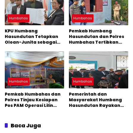
Humbahas
Humbahas
KPU Humbang
Pemkab Humbang
Hasundutan Tetapkan
Hasundutan dan Polres
Oloan-Junita sebagai
Humbahas Tertibkan
Bupati dan Wakil Bupati
“Cafe” di Desa
Terpilih Periode 2025-
Bonanionan
2030
Humbahas
Humbahas
Pemkab Humbahas dan
Pemerintah dan
Polres Tinjau Kesiapan
Masyarakat Humbang
Pos PAM Operasi Lilin
Hasundutan Rayakan
Toba 2024
Natal 2024 dengan
Tema Perdamaian dan
Keharmonisan
Baca Juga