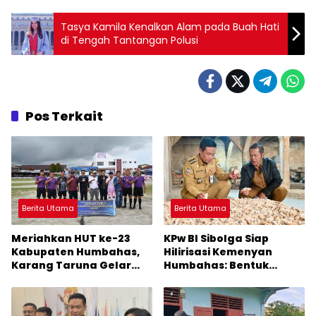
Tasya Kamila Kenalkan Alam pada Buah Hati
di Tengah Tantangan Polusi
Pos Terkait
Berita Utama
Berita Utama
Meriahkan HUT ke-23
KPw BI Sibolga Siap
Kabupaten Humbahas,
Hilirisasi Kemenyan
Karang Taruna Gelar
Humbahas: Bentuk
Turnamen Sepak Bola
Produksi dan Pemasaran
Bupati Cup
Dijejaki