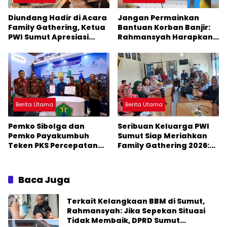
Diundang Hadir di Acara
Jangan Permainkan
Family Gathering, Ketua
Bantuan Korban Banjir:
PWI Sumut Apresiasi
Rahmansyah Harapkan
Kepala Kantor Imigrasi
Gubsu Tegur Bupati
Belawan
Masinton
Berita Utama
Berita Utama
Pemko Sibolga dan
Seribuan Keluarga PWI
Pemko Payakumbuh
Sumut Siap Meriahkan
Teken PKS Percepatan
Family Gathering 2026:
Smart City
Ketum PWI Pusat Hadir
Baca Juga
Terkait Kelangkaan BBM di Sumut,
Rahmansyah: Jika Sepekan Situasi
Tidak Membaik, DPRD Sumut