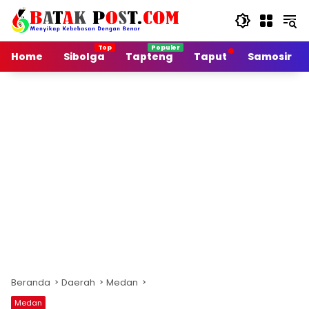
Langsung
ke
konten
Home
Sibolga
Tapteng
Taput
Samosir
Beranda
Daerah
Medan
Medan