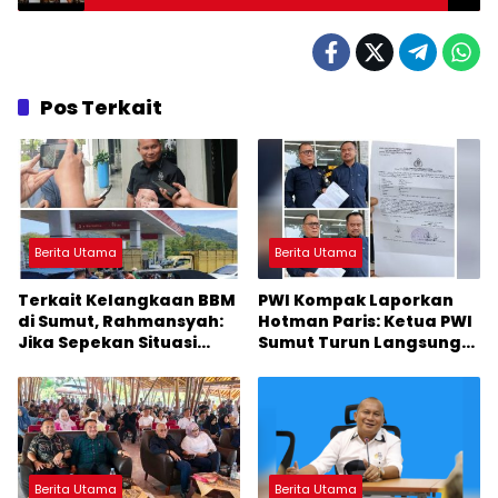
Pos Terkait
Berita Utama
Berita Utama
Terkait Kelangkaan BBM
PWI Kompak Laporkan
di Sumut, Rahmansyah:
Hotman Paris: Ketua PWI
Jika Sepekan Situasi
Sumut Turun Langsung
Tidak Membaik, DPRD
ke Polda
Sumut Keluarkan
Rekomendasi
Berita Utama
Berita Utama