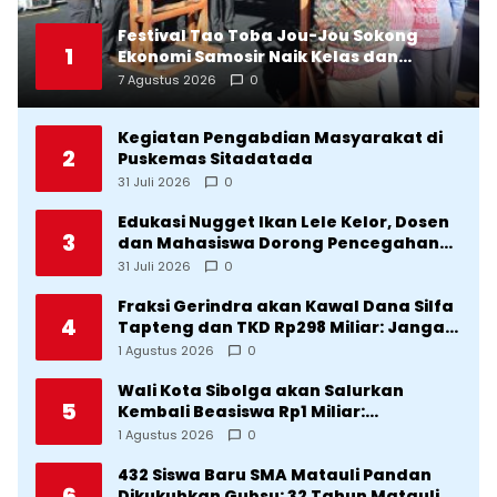
Festival Tao Toba Jou-Jou Sokong
1
Ekonomi Samosir Naik Kelas dan
Pariwisata Menjadi Sumber
7 Agustus 2026
0
Pertumbuhan Ekonomi Baru
Kegiatan Pengabdian Masyarakat di
2
Puskemas Sitadatada
31 Juli 2026
0
Edukasi Nugget Ikan Lele Kelor, Dosen
3
dan Mahasiswa Dorong Pencegahan
Stunting di Desa Silangkitang
31 Juli 2026
0
Kecamatan Pahae Jae
Fraksi Gerindra akan Kawal Dana Silfa
4
Tapteng dan TKD Rp298 Miliar: Jangan
Sampai Pekerjaan Pusat dan Provinsi
1 Agustus 2026
0
Diklaim Kerjaan Tapteng
Wali Kota Sibolga akan Salurkan
5
Kembali Beasiswa Rp1 Miliar:
Diproritaskan Mahasiswa Korban
1 Agustus 2026
0
Bencana
432 Siswa Baru SMA Matauli Pandan
6
Dikukuhkan Gubsu: 32 Tahun Matauli