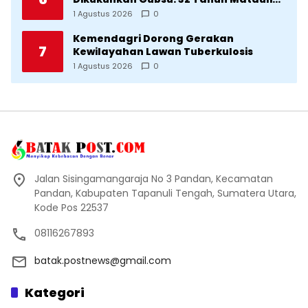
Cetak SDM Unggul
1 Agustus 2026
0
Kemendagri Dorong Gerakan
7
Kewilayahan Lawan Tuberkulosis
1 Agustus 2026
0
Jalan Sisingamangaraja No 3 Pandan, Kecamatan
Pandan, Kabupaten Tapanuli Tengah, Sumatera Utara,
Kode Pos 22537
08116267893
batak.postnews@gmail.com
Kategori