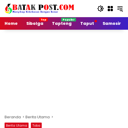
Langsung
ke
konten
Home
Sibolga
Tapteng
Taput
Samosir
Beranda
Berita Utama
Berita Utama
Toba