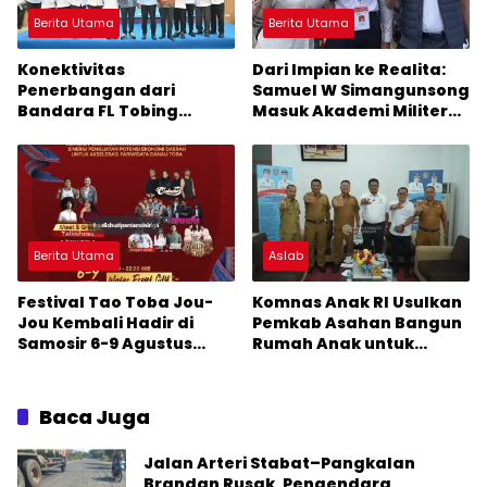
Berita Utama
Berita Utama
Konektivitas
Dari Impian ke Realita:
Penerbangan dari
Samuel W Simangunsong
Bandara FL Tobing
Masuk Akademi Militer
Sibolga Menuju Jakarta
2026 Jalur Akselerasi
Jadi Perhatian Anggota
DPR RI Muhammad Lokot
Nasution
Berita Utama
Aslab
Festival Tao Toba Jou-
Komnas Anak RI Usulkan
Jou Kembali Hadir di
Pemkab Asahan Bangun
Samosir 6-9 Agustus
Rumah Anak untuk
2026: Datang Saksikan
Korban Kekerasan
Kemeriahan dan Raih
Peluangnya
Baca Juga
Jalan Arteri Stabat–Pangkalan
Brandan Rusak, Pengendara