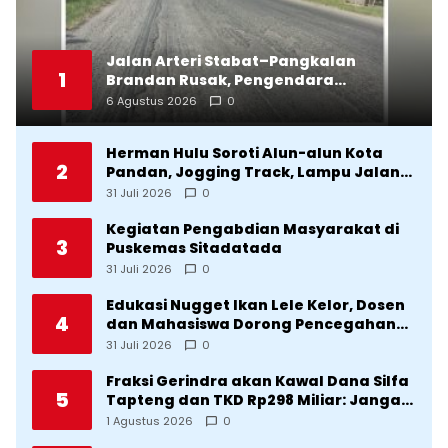
Jalan Arteri Stabat–Pangkalan
1
Brandan Rusak, Pengendara
Terancam Celaka
6 Agustus 2026
0
Herman Hulu Soroti Alun-alun Kota
2
Pandan, Jogging Track, Lampu Jalan
Lingkar Kota yang Tak Terurus
31 Juli 2026
0
Kegiatan Pengabdian Masyarakat di
3
Puskemas Sitadatada
31 Juli 2026
0
Edukasi Nugget Ikan Lele Kelor, Dosen
4
dan Mahasiswa Dorong Pencegahan
Stunting di Desa Silangkitang
31 Juli 2026
0
Kecamatan Pahae Jae
Fraksi Gerindra akan Kawal Dana Silfa
5
Tapteng dan TKD Rp298 Miliar: Jangan
Sampai Pekerjaan Pusat dan Provinsi
1 Agustus 2026
0
Diklaim Kerjaan Tapteng