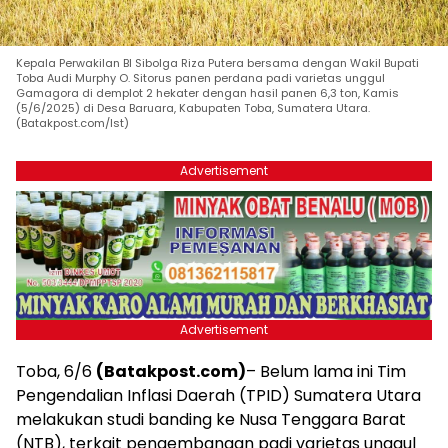
Kepala Perwakilan BI Sibolga Riza Putera bersama dengan Wakil Bupati
Toba Audi Murphy O. Sitorus panen perdana padi varietas unggul
Gamagora di demplot 2 hekater dengan hasil panen 6,3 ton, Kamis
(5/6/2025) di Desa Baruara, Kabupaten Toba, Sumatera Utara.
(Batakpost.com/Ist)
Advertisement
Advertisement
Toba, 6/6
(Batakpost.com)
– Belum lama ini Tim
Pengendalian Inflasi Daerah (TPID) Sumatera Utara
melakukan studi banding ke Nusa Tenggara Barat
(NTB), terkait pengembangan padi varietas unggul