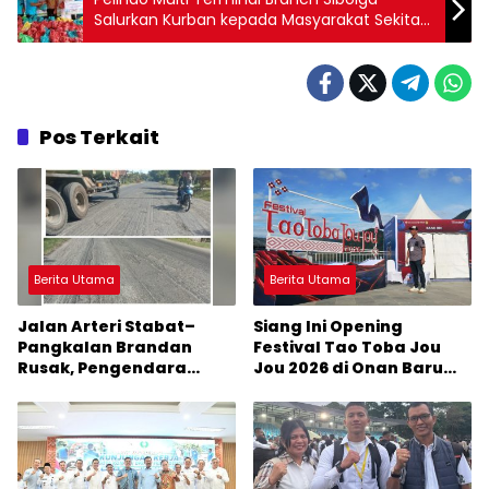
Salurkan Kurban kepada Masyarakat Sekitar
Pelabuhan
Pos Terkait
Berita Utama
Berita Utama
Jalan Arteri Stabat–
Siang Ini Opening
Pangkalan Brandan
Festival Tao Toba Jou
Rusak, Pengendara
Jou 2026 di Onan Baru
Terancam Celaka
Pangururan: Malamnya
Dihibur Marsada Band