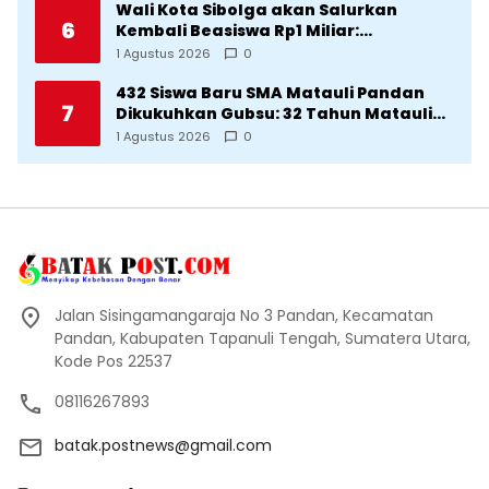
Wali Kota Sibolga akan Salurkan
6
Kembali Beasiswa Rp1 Miliar:
Diproritaskan Mahasiswa Korban
1 Agustus 2026
0
Bencana
432 Siswa Baru SMA Matauli Pandan
7
Dikukuhkan Gubsu: 32 Tahun Matauli
Cetak SDM Unggul
1 Agustus 2026
0
Jalan Sisingamangaraja No 3 Pandan, Kecamatan
Pandan, Kabupaten Tapanuli Tengah, Sumatera Utara,
Kode Pos 22537
08116267893
batak.postnews@gmail.com