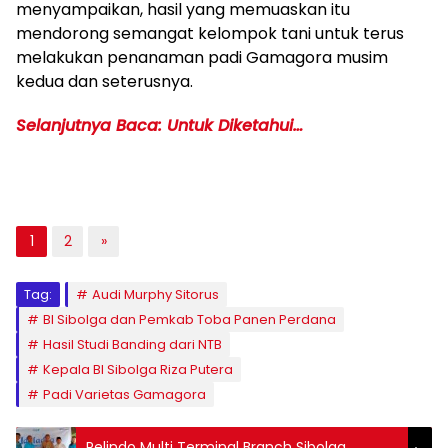
menyampaikan, hasil yang memuaskan itu
mendorong semangat kelompok tani untuk terus
melakukan penanaman padi Gamagora musim
kedua dan seterusnya.
Selanjutnya Baca: Untuk Diketahui…
1
2
»
Tag:
Audi Murphy Sitorus
BI Sibolga dan Pemkab Toba Panen Perdana
Hasil Studi Banding dari NTB
Kepala BI Sibolga Riza Putera
Padi Varietas Gamagora
Pelindo Multi Terminal Branch Sibolga