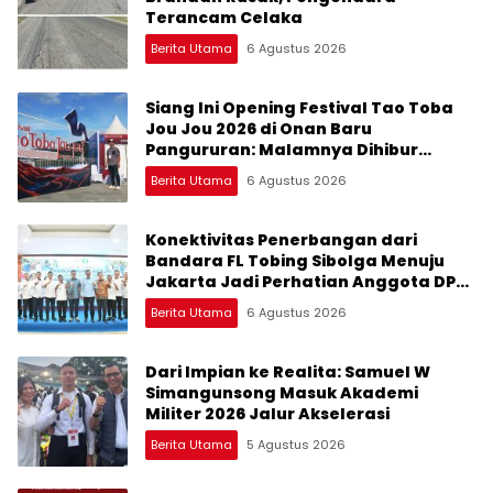
Terancam Celaka
Berita Utama
6 Agustus 2026
Siang Ini Opening Festival Tao Toba
Jou Jou 2026 di Onan Baru
Pangururan: Malamnya Dihibur
Marsada Band
Berita Utama
6 Agustus 2026
Konektivitas Penerbangan dari
Bandara FL Tobing Sibolga Menuju
Jakarta Jadi Perhatian Anggota DPR
RI Muhammad Lokot Nasution
Berita Utama
6 Agustus 2026
Dari Impian ke Realita: Samuel W
Simangunsong Masuk Akademi
Militer 2026 Jalur Akselerasi
Berita Utama
5 Agustus 2026