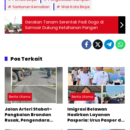
Santunan Kematian
Wali Kota Binjai
Gerakan Tanam Serentak Padi Gogo di
Samosir Dukung Ketahanan Pangan
Pos Terkait
Berita Utama
Berita Utama
Jalan Arteri Stabat–
Imigrasi Belawan
Pangkalan Brandan
Hadirkan Layanan
Rusak, Pengendara
Pasporia: Urus Paspor di
Terancam Celaka
Hari Libur