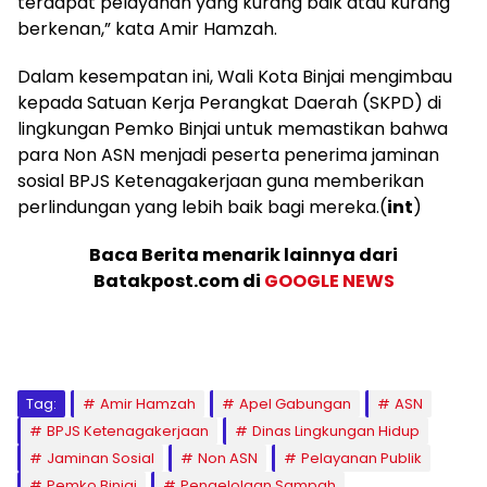
terdapat pelayanan yang kurang baik atau kurang
berkenan,” kata Amir Hamzah.
Dalam kesempatan ini, Wali Kota Binjai mengimbau
kepada Satuan Kerja Perangkat Daerah (SKPD) di
lingkungan Pemko Binjai untuk memastikan bahwa
para Non ASN menjadi peserta penerima jaminan
sosial BPJS Ketenagakerjaan guna memberikan
perlindungan yang lebih baik bagi mereka.(
int
)
Baca Berita menarik lainnya dari
Batakpost.com di
GOOGLE NEWS
Tag:
Amir Hamzah
Apel Gabungan
ASN
BPJS Ketenagakerjaan
Dinas Lingkungan Hidup
Jaminan Sosial
Non ASN
Pelayanan Publik
Pemko Binjai
Pengelolaan Sampah