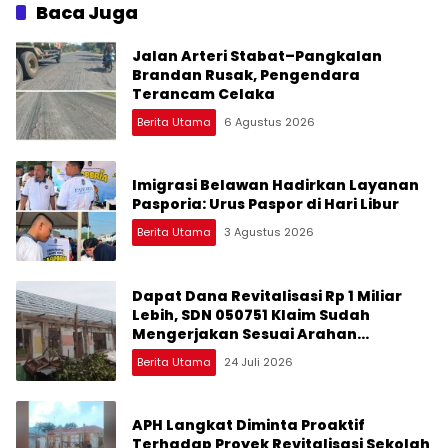
Baca Juga
Jalan Arteri Stabat–Pangkalan
Brandan Rusak, Pengendara
Terancam Celaka
Berita Utama
6 Agustus 2026
Imigrasi Belawan Hadirkan Layanan
Pasporia: Urus Paspor di Hari Libur
Berita Utama
3 Agustus 2026
Dapat Dana Revitalisasi Rp 1 Miliar
Lebih, SDN 050751 Klaim Sudah
Mengerjakan Sesuai Arahan
Perencana
Berita Utama
24 Juli 2026
APH Langkat Diminta Proaktif
Terhadap Proyek Revitalisasi Sekolah