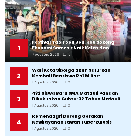
Festival Tao Toba Jou-Jou Sokong
1
Ekonomi Samosir Naik Kelas dan
Pariwisata Menjadi Sumber
7 Agustus 2026
0
Pertumbuhan Ekonomi Baru
Wali Kota Sibolga akan Salurkan
2
Kembali Beasiswa Rp1 Miliar:
Diproritaskan Mahasiswa Korban
1 Agustus 2026
0
Bencana
432 Siswa Baru SMA Matauli Pandan
3
Dikukuhkan Gubsu: 32 Tahun Matauli
Cetak SDM Unggul
1 Agustus 2026
0
Kemendagri Dorong Gerakan
4
Kewilayahan Lawan Tuberkulosis
1 Agustus 2026
0