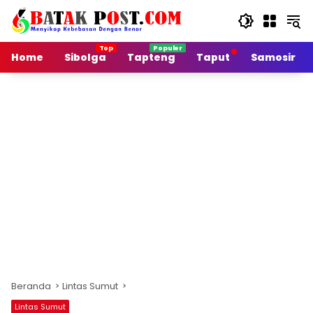
Langsung
ke
konten
Home
Sibolga
Tapteng
Taput
Samosir
Beranda
Lintas Sumut
Lintas Sumut