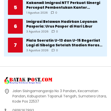
Kakanwil Imigrasi NTT Perkuat Sinergi
5
Percepat Pembentukan Kantor
Imigrasi Sumba Timur
1 Agustus 2026
0
Imigrasi Belawan Hadirkan Layanan
6
Pasporia: Urus Paspor di Hari Libur
3 Agustus 2026
0
Piala Soeratin U-13 dan U-15 Begerliat
7
Lagi di Sibolga Setelah Stadion Horas
Direvitalisasi Wali Kota
3 Agustus 2026
0
Jalan Sisingamangaraja No 3 Pandan, Kecamatan
Pandan, Kabupaten Tapanuli Tengah, Sumatera Utara,
Kode Pos 22537
08116267893