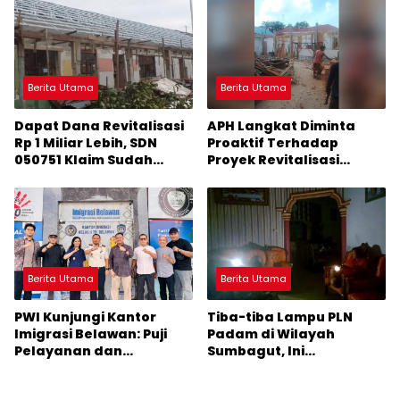
Berita Utama
Berita Utama
Dapat Dana Revitalisasi
APH Langkat Diminta
Rp 1 Miliar Lebih, SDN
Proaktif Terhadap
050751 Klaim Sudah
Proyek Revitalisasi
Mengerjakan Sesuai
Sekolah
Arahan Perencana
Berita Utama
Berita Utama
PWI Kunjungi Kantor
Tiba-tiba Lampu PLN
Imigrasi Belawan: Puji
Padam di Wilayah
Pelayanan dan
Sumbagut, Ini
Kebersihan Fasilitas
Penyebabnya