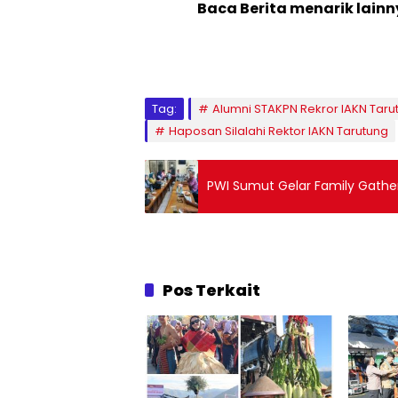
Baca Berita menarik lain
Tag:
Alumni STAKPN Rekror IAKN Taru
Haposan Silalahi Rektor IAKN Tarutung
PWI Sumut Gelar Family Gather
Pos Terkait