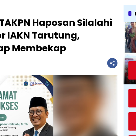
TAKPN Haposan Silalahi
or IAKN Tarutung,
Siap Membekap