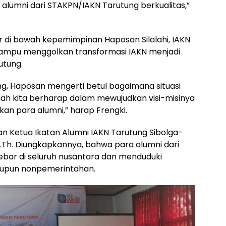
 alumni dari STAKPN/IAKN Tarutung berkualitas,”
 di bawah kepemimpinan Haposan Silalahi, IAKN
ampu menggolkan transformasi IAKN menjadi
utung.
g, Haposan mengerti betul bagaimana situasi
ulah kita berharap dalam mewujudkan visi-misinya
an para alumni,” harap Frengki.
n Ketua Ikatan Alumni IAKN Tarutung Sibolga-
S.Th. Diungkapkannya, bahwa para alumni dari
bar di seluruh nusantara dan menduduki
aupun nonpemerintahan.