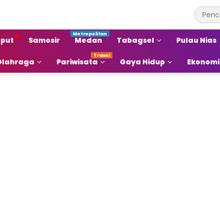
put
Samosir
Medan
Tabagsel
Pulau Nias
Olahraga
Pariwisata
Gaya Hidup
Ekonomi