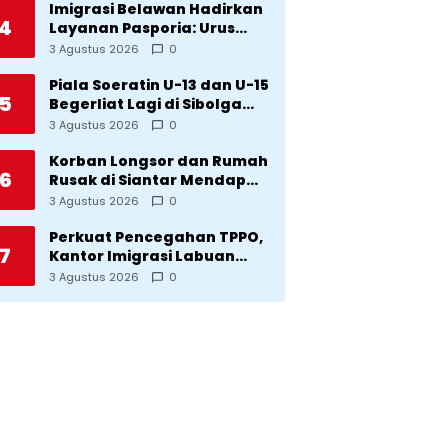
Imigrasi Belawan Hadirkan
4
Layanan Pasporia: Urus
Paspor di Hari Libur
3 Agustus 2026
0
Piala Soeratin U-13 dan U-15
5
Begerliat Lagi di Sibolga
Setelah Stadion Horas
3 Agustus 2026
0
Direvitalisasi Wali Kota
Korban Longsor dan Rumah
6
Rusak di Siantar Mendapat
Bantuan dari Pemko
3 Agustus 2026
0
Perkuat Pencegahan TPPO,
7
Kantor Imigrasi Labuan
Bajo Hibahkan Motor
3 Agustus 2026
0
Operasional ke Lima Desa
di Manggarai