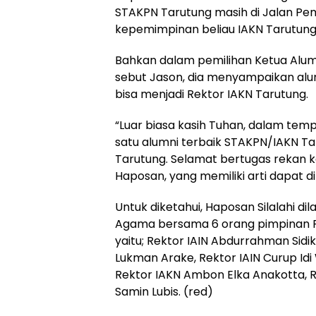
STAKPN Tarutung masih di Jalan Pem
kepemimpinan beliau IAKN Tarutung p
Bahkan dalam pemilihan Ketua Alum
sebut Jason, dia menyampaikan alu
bisa menjadi Rektor IAKN Tarutung.
“Luar biasa kasih Tuhan, dalam temp
satu alumni terbaik STAKPN/IAKN Taru
Tarutung. Selamat bertugas rekan k
Haposan, yang memiliki arti dapat d
Untuk diketahui, Haposan Silalahi di
Agama bersama 6 orang pimpinan P
yaitu; Rektor IAIN Abdurrahman Sidi
Lukman Arake, Rektor IAIN Curup Id
Rektor IAKN Ambon Elka Anakotta, R
Samin Lubis. (red)