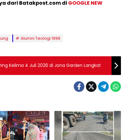
nya dari Batakpost.com di
GOOGLE NEW
tung
Alumni Teologi 1999
ing Kelima 4 Juli 2026 di Jona Garden Langkat