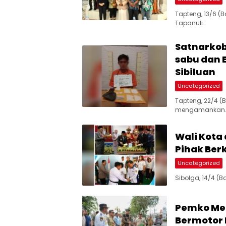
Tapteng, 13/6 
Tapanuli…
Satnarkob
sabu dan 
Sibiluan
Uncategorized
Tapteng, 22/4 (
mengamankan
Wali Kota
Pihak Ber
Uncategorized
Sibolga, 14/4 (
Pemko Med
Bermotor 