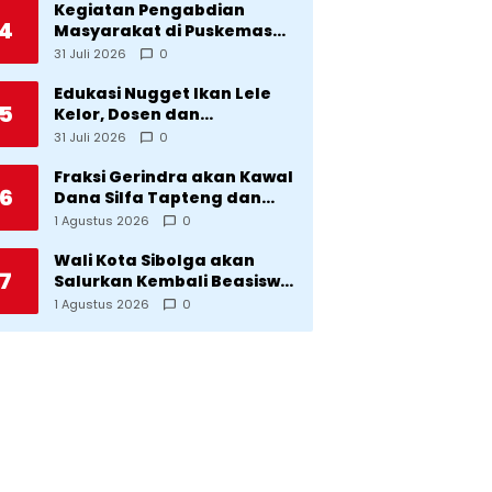
Kegiatan Pengabdian
4
Masyarakat di Puskemas
Sitadatada
31 Juli 2026
0
Edukasi Nugget Ikan Lele
5
Kelor, Dosen dan
Mahasiswa Dorong
31 Juli 2026
0
Pencegahan Stunting di
Desa Silangkitang
Fraksi Gerindra akan Kawal
6
Kecamatan Pahae Jae
Dana Silfa Tapteng dan
TKD Rp298 Miliar: Jangan
1 Agustus 2026
0
Sampai Pekerjaan Pusat
dan Provinsi Diklaim
Wali Kota Sibolga akan
7
Kerjaan Tapteng
Salurkan Kembali Beasiswa
Rp1 Miliar: Diproritaskan
1 Agustus 2026
0
Mahasiswa Korban
Bencana