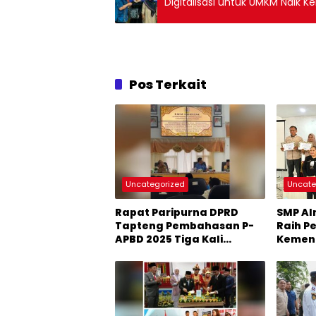
Digitalisasi untuk UMKM Naik 
Pos Terkait
Uncategorized
Uncate
Rapat Paripurna DPRD
SMP Al
Tapteng Pembahasan P-
Raih P
APBD 2025 Tiga Kali
Kement
Diskors, Ada Apa?
Sekola
Kepen
Kriter