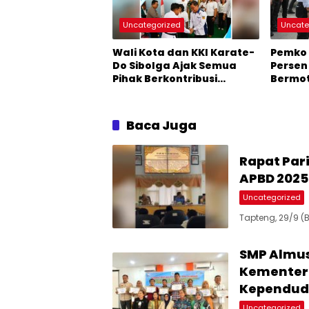
Uncategorized
Uncate
Wali Kota dan KKI Karate-
Pemko 
Do Sibolga Ajak Semua
Persen
Pihak Berkontribusi
Bermot
Majukan Kota Sibolga
2025
Baca Juga
Rapat Par
APBD 2025 
Uncategorized
Tapteng, 29/9 (
SMP Almus
Kementeri
Kependudu
Uncategorized