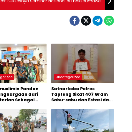
Kelas: Suksesnya Seminar Nasional di Lhokseumawe
gorized
Uncategorized
muslimin Pandan
Satnarkoba Polres
enghargaan dari
Tapteng Sikat 407 Gram
erian Sebagai
Sabu-sabu dan Estasi dari
h Siaga
Perumahan Cemara Asri
dudukan dengan
Sibiluan
ia Paripurna 2024