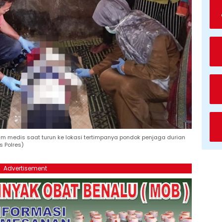
im medis saat turun ke lokasi tertimpanya pondok penjaga durian
 Polres)
Advertisement