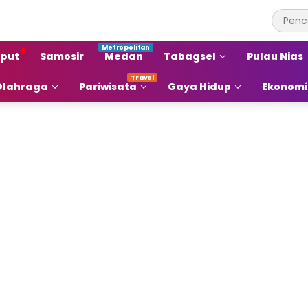
put
Samosir
Medan
Tabagsel
Pulau Nias
Olahraga
Pariwisata
Gaya Hidup
Ekonomi