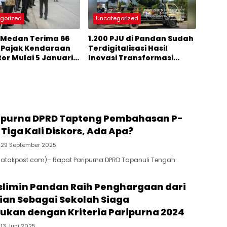
gorized
Uncategorized
Medan Terima 66
1.200 PJU di Pandan Sudah
 Pajak Kendaraan
Terdigitalisasi Hasil
or Mulai 5 Januari
Inovasi Transformasi
Digital Kadis PUPR
Tapteng Johannes
Saruksuk
ipurna DPRD Tapteng Pembahasan P-
Tiga Kali Diskors, Ada Apa?
29 September 2025
Batakpost.com)– Rapat Paripurna DPRD Tapanuli Tengah…
limin Pandan Raih Penghargaan dari
an Sebagai Sekolah Siaga
kan dengan Kriteria Paripurna 2024
13 Juni 2025