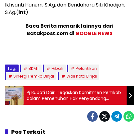
Ikhsanti Hanum, S.Ag, dan Bendahara Siti Khadijah,
S.Ag.(
int
)
Baca Berita menarik lainnya dari
Batakpost.com di
GOOGLE NEWS
Tag:
BKMT
Hibah
Pelantikan
Sinergi Pemko Binjai
Wali Kota Binjai
Pj Bupati Dairi Tegaskan Komitmen Pemkab
dalam Pemenuhan Hak Penyandang
Disabilitas
Pos Terkait