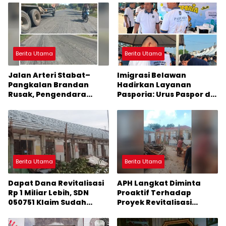
Berita Utama
Berita Utama
Jalan Arteri Stabat–
Imigrasi Belawan
Pangkalan Brandan
Hadirkan Layanan
Rusak, Pengendara
Pasporia: Urus Paspor di
Terancam Celaka
Hari Libur
Berita Utama
Berita Utama
Dapat Dana Revitalisasi
APH Langkat Diminta
Rp 1 Miliar Lebih, SDN
Proaktif Terhadap
050751 Klaim Sudah
Proyek Revitalisasi
Mengerjakan Sesuai
Sekolah
Arahan Perencana