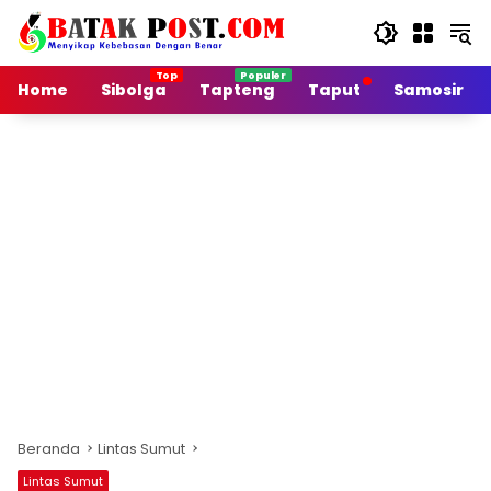
Langsung
ke
konten
Home
Sibolga
Tapteng
Taput
Samosir
Beranda
Lintas Sumut
Lintas Sumut