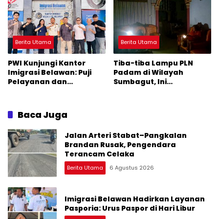
Berita Utama
Berita Utama
PWI Kunjungi Kantor
Tiba-tiba Lampu PLN
Imigrasi Belawan: Puji
Padam di Wilayah
Pelayanan dan
Sumbagut, Ini
Kebersihan Fasilitas
Penyebabnya
Baca Juga
Jalan Arteri Stabat–Pangkalan
Brandan Rusak, Pengendara
Terancam Celaka
Berita Utama
6 Agustus 2026
Imigrasi Belawan Hadirkan Layanan
Pasporia: Urus Paspor di Hari Libur