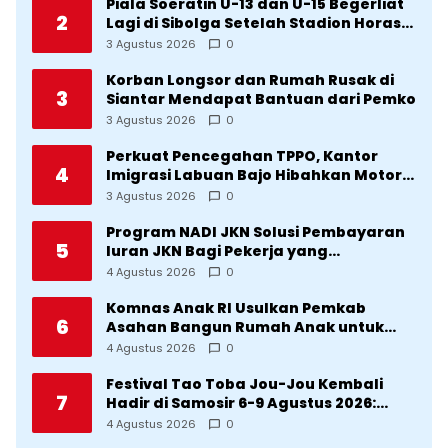
Piala Soeratin U-13 dan U-15 Begerliat
2
Lagi di Sibolga Setelah Stadion Horas
Direvitalisasi Wali Kota
3 Agustus 2026
0
Korban Longsor dan Rumah Rusak di
3
Siantar Mendapat Bantuan dari Pemko
3 Agustus 2026
0
Perkuat Pencegahan TPPO, Kantor
4
Imigrasi Labuan Bajo Hibahkan Motor
Operasional ke Lima Desa di
3 Agustus 2026
0
Manggarai
Program NADI JKN Solusi Pembayaran
5
Iuran JKN Bagi Pekerja yang
Penghasilannya Tidak Tetap
4 Agustus 2026
0
Komnas Anak RI Usulkan Pemkab
6
Asahan Bangun Rumah Anak untuk
Korban Kekerasan
4 Agustus 2026
0
Festival Tao Toba Jou-Jou Kembali
7
Hadir di Samosir 6-9 Agustus 2026:
Datang Saksikan Kemeriahan dan Raih
4 Agustus 2026
0
Peluangnya