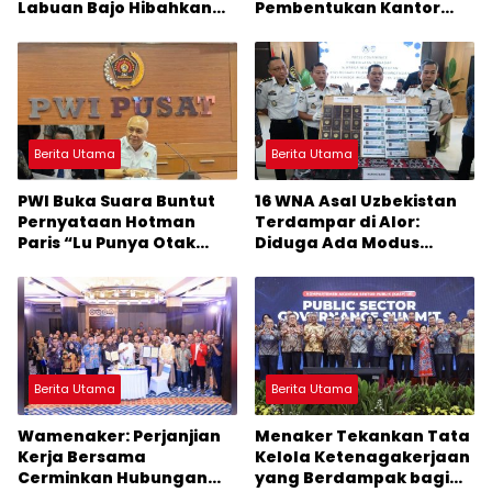
Labuan Bajo Hibahkan
Pembentukan Kantor
Motor Operasional ke
Imigrasi Sumba Timur
Lima Desa di Manggarai
Berita Utama
Berita Utama
PWI Buka Suara Buntut
16 WNA Asal Uzbekistan
Pernyataan Hotman
Terdampar di Alor:
Paris “Lu Punya Otak
Diduga Ada Modus
Gak?” Kepada
Penyelundupan Manusia
Wartawan
Terorganisir
Berita Utama
Berita Utama
Wamenaker: Perjanjian
Menaker Tekankan Tata
Kerja Bersama
Kelola Ketenagakerjaan
Cerminkan Hubungan
yang Berdampak bagi