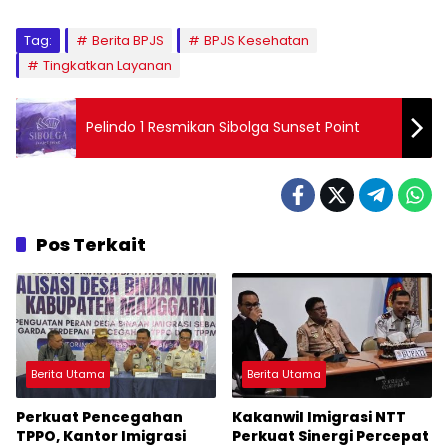
Tag:
Berita BPJS
BPJS Kesehatan
Tingkatkan Layanan
Pelindo 1 Resmikan Sibolga Sunset Point
Pos Terkait
Berita Utama
Berita Utama
Perkuat Pencegahan
Kakanwil Imigrasi NTT
TPPO, Kantor Imigrasi
Perkuat Sinergi Percepat