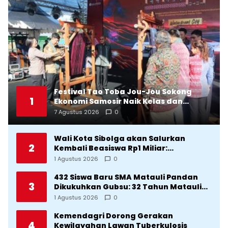
Festival Tao Toba Jou-Jou Sokong
1
Ekonomi Samosir Naik Kelas dan
Pariwisata Menjadi Sumber
7 Agustus 2026
0
Pertumbuhan Ekonomi Baru
Wali Kota Sibolga akan Salurkan
2
Kembali Beasiswa Rp1 Miliar:
Diproritaskan Mahasiswa Korban
1 Agustus 2026
0
Bencana
432 Siswa Baru SMA Matauli Pandan
3
Dikukuhkan Gubsu: 32 Tahun Matauli
Cetak SDM Unggul
1 Agustus 2026
0
Kemendagri Dorong Gerakan
4
Kewilayahan Lawan Tuberkulosis