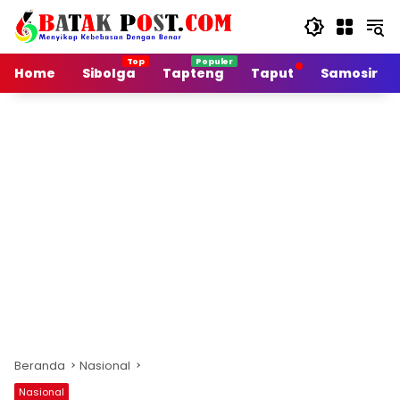
Langsung
ke
konten
Home
Sibolga
Tapteng
Taput
Samosir
Beranda
Nasional
Nasional