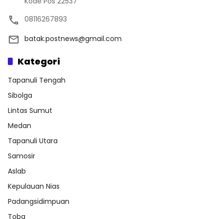
Kode Pos 22537
08116267893
batak.postnews@gmail.com
Kategori
Tapanuli Tengah
Sibolga
Lintas Sumut
Medan
Tapanuli Utara
Samosir
Aslab
Kepulauan Nias
Padangsidimpuan
Toba