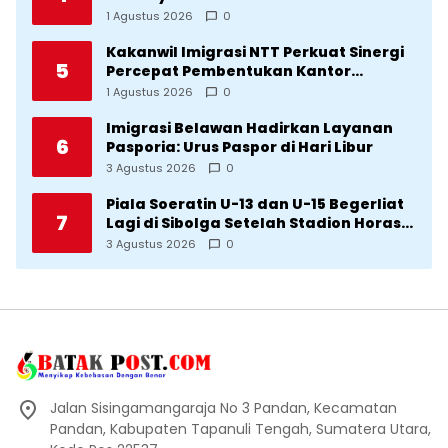
1 Agustus 2026
0
Kakanwil Imigrasi NTT Perkuat Sinergi
5
Percepat Pembentukan Kantor
Imigrasi Sumba Timur
1 Agustus 2026
0
Imigrasi Belawan Hadirkan Layanan
6
Pasporia: Urus Paspor di Hari Libur
3 Agustus 2026
0
Piala Soeratin U-13 dan U-15 Begerliat
7
Lagi di Sibolga Setelah Stadion Horas
Direvitalisasi Wali Kota
3 Agustus 2026
0
Jalan Sisingamangaraja No 3 Pandan, Kecamatan
Pandan, Kabupaten Tapanuli Tengah, Sumatera Utara,