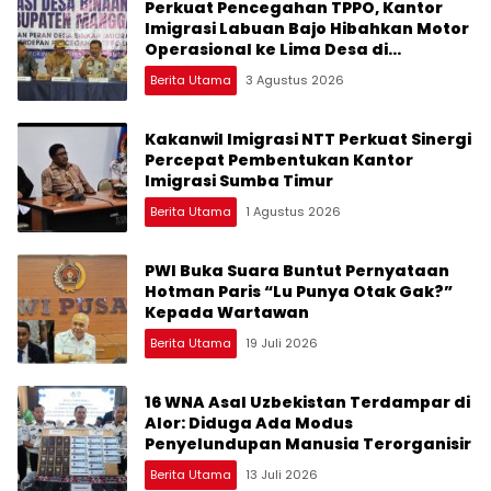
Perkuat Pencegahan TPPO, Kantor
Imigrasi Labuan Bajo Hibahkan Motor
Operasional ke Lima Desa di
Manggarai
Berita Utama
3 Agustus 2026
Kakanwil Imigrasi NTT Perkuat Sinergi
Percepat Pembentukan Kantor
Imigrasi Sumba Timur
Berita Utama
1 Agustus 2026
PWI Buka Suara Buntut Pernyataan
Hotman Paris “Lu Punya Otak Gak?”
Kepada Wartawan
Berita Utama
19 Juli 2026
16 WNA Asal Uzbekistan Terdampar di
Alor: Diduga Ada Modus
Penyelundupan Manusia Terorganisir
Berita Utama
13 Juli 2026