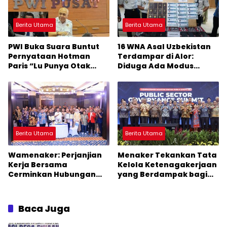
Berita Utama
Berita Utama
PWI Buka Suara Buntut
16 WNA Asal Uzbekistan
Pernyataan Hotman
Terdampar di Alor:
Paris “Lu Punya Otak
Diduga Ada Modus
Gak?” Kepada
Penyelundupan Manusia
Wartawan
Terorganisir
Berita Utama
Berita Utama
Wamenaker: Perjanjian
Menaker Tekankan Tata
Kerja Bersama
Kelola Ketenagakerjaan
Cerminkan Hubungan
yang Berdampak bagi
Industrial yang Sehat
Masyarakat
Baca Juga