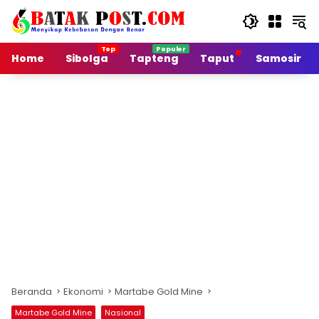
Langsung
ke
konten
Home
Sibolga
Tapteng
Taput
Samosir
Beranda
Ekonomi
Martabe Gold Mine
Martabe Gold Mine
Nasional