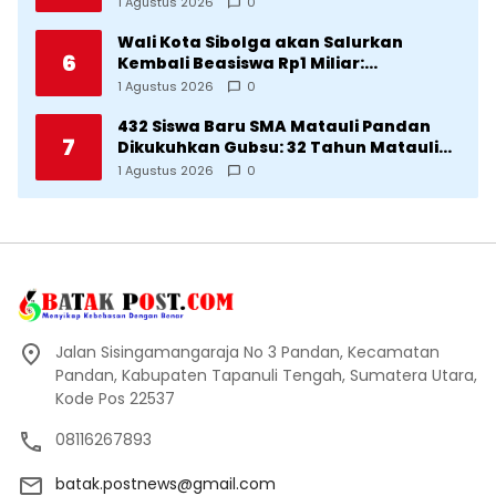
1 Agustus 2026
0
Diklaim Kerjaan Tapteng
Wali Kota Sibolga akan Salurkan
6
Kembali Beasiswa Rp1 Miliar:
Diproritaskan Mahasiswa Korban
1 Agustus 2026
0
Bencana
432 Siswa Baru SMA Matauli Pandan
7
Dikukuhkan Gubsu: 32 Tahun Matauli
Cetak SDM Unggul
1 Agustus 2026
0
Jalan Sisingamangaraja No 3 Pandan, Kecamatan
Pandan, Kabupaten Tapanuli Tengah, Sumatera Utara,
Kode Pos 22537
08116267893
batak.postnews@gmail.com