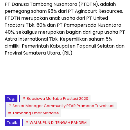
PT Danusa Tambang Nusantara (PTDTN), adalah
pemegang saham 95% dari PT Agincourt Resources.
PTDTN merupakan anak usaha dari PT United
Tractors Tbk. 60% dan PT Pamapersada Nusantara
40%, sekaligus merupakan bagian dari grup usaha PT
Astra International Tbk. Kepemilikan saham 5%
dimiliki Pemerintah Kabupaten Tapanuli Selatan dan
Provinsi Sumatera Utara. (RIL)
Tag:
Beasiswa Martabe Prestasi 2020
Senior Manager Community PTAR Pramana Triwahjudi
Tambang Emar Martabe
Topik:
WALAUPUN DI TENGAH PANDEMI