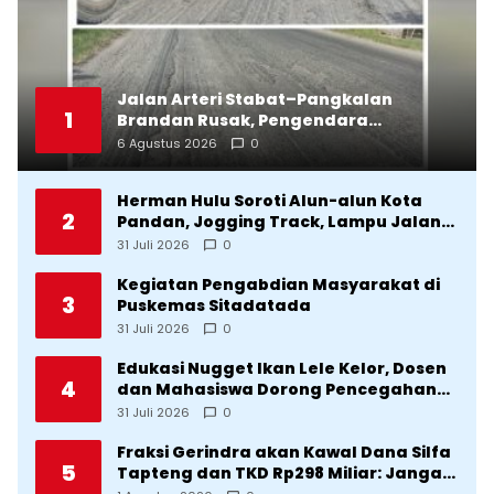
Jalan Arteri Stabat–Pangkalan
1
Brandan Rusak, Pengendara
Terancam Celaka
6 Agustus 2026
0
Herman Hulu Soroti Alun-alun Kota
2
Pandan, Jogging Track, Lampu Jalan
Lingkar Kota yang Tak Terurus
31 Juli 2026
0
Kegiatan Pengabdian Masyarakat di
3
Puskemas Sitadatada
31 Juli 2026
0
Edukasi Nugget Ikan Lele Kelor, Dosen
4
dan Mahasiswa Dorong Pencegahan
Stunting di Desa Silangkitang
31 Juli 2026
0
Kecamatan Pahae Jae
Fraksi Gerindra akan Kawal Dana Silfa
5
Tapteng dan TKD Rp298 Miliar: Jangan
Sampai Pekerjaan Pusat dan Provinsi