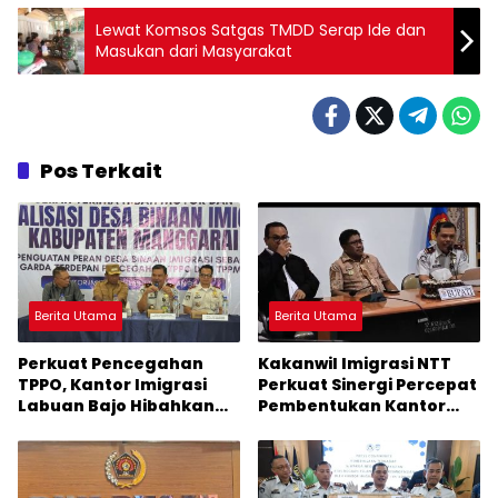
Lewat Komsos Satgas TMDD Serap Ide dan
Masukan dari Masyarakat
Pos Terkait
Berita Utama
Berita Utama
Perkuat Pencegahan
Kakanwil Imigrasi NTT
TPPO, Kantor Imigrasi
Perkuat Sinergi Percepat
Labuan Bajo Hibahkan
Pembentukan Kantor
Motor Operasional ke
Imigrasi Sumba Timur
Lima Desa di Manggarai