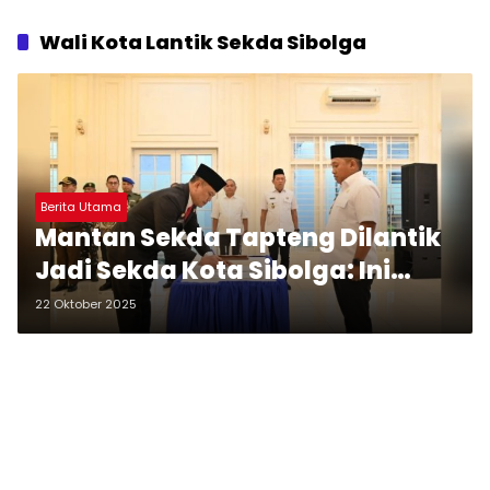
Wali Kota Lantik Sekda Sibolga
Berita Utama
Mantan Sekda Tapteng Dilantik
Jadi Sekda Kota Sibolga: Ini
Pesan Wali Kota
22 Oktober 2025