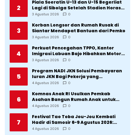
Piala Soeratin U-13 dan U-15 Begerliat
2
Lagi di Sibolga Setelah Stadion Horas
Direvitalisasi Wali Kota
3 Agustus 2026
0
Korban Longsor dan Rumah Rusak di
3
Siantar Mendapat Bantuan dari Pemko
3 Agustus 2026
0
Perkuat Pencegahan TPPO, Kantor
4
Imigrasi Labuan Bajo Hibahkan Motor
Operasional ke Lima Desa di
3 Agustus 2026
0
Manggarai
Program NADI JKN Solusi Pembayaran
5
Iuran JKN Bagi Pekerja yang
Penghasilannya Tidak Tetap
4 Agustus 2026
0
Komnas Anak RI Usulkan Pemkab
6
Asahan Bangun Rumah Anak untuk
Korban Kekerasan
4 Agustus 2026
0
Festival Tao Toba Jou-Jou Kembali
7
Hadir di Samosir 6-9 Agustus 2026:
Datang Saksikan Kemeriahan dan Raih
4 Agustus 2026
0
Peluangnya