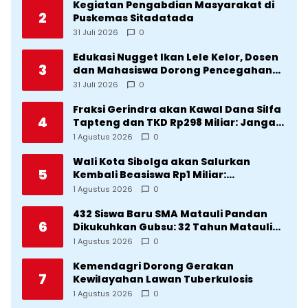
Kegiatan Pengabdian Masyarakat di
2
Puskemas Sitadatada
31 Juli 2026
0
Edukasi Nugget Ikan Lele Kelor, Dosen
3
dan Mahasiswa Dorong Pencegahan
Stunting di Desa Silangkitang
31 Juli 2026
0
Kecamatan Pahae Jae
Fraksi Gerindra akan Kawal Dana Silfa
4
Tapteng dan TKD Rp298 Miliar: Jangan
Sampai Pekerjaan Pusat dan Provinsi
1 Agustus 2026
0
Diklaim Kerjaan Tapteng
Wali Kota Sibolga akan Salurkan
5
Kembali Beasiswa Rp1 Miliar:
Diproritaskan Mahasiswa Korban
1 Agustus 2026
0
Bencana
432 Siswa Baru SMA Matauli Pandan
6
Dikukuhkan Gubsu: 32 Tahun Matauli
Cetak SDM Unggul
1 Agustus 2026
0
Kemendagri Dorong Gerakan
7
Kewilayahan Lawan Tuberkulosis
1 Agustus 2026
0