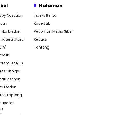
bel
Halaman
bby Nasution
Indeks Berita
dan
Kode Etik
mko Medan
Pedoman Media Siber
matera Utara
Redaksi
EFA)
Tentang
mosir
nrem 023/KS
lres Sibolga
pati Asahan
ta Medan
lres Tapteng
bupaten
an