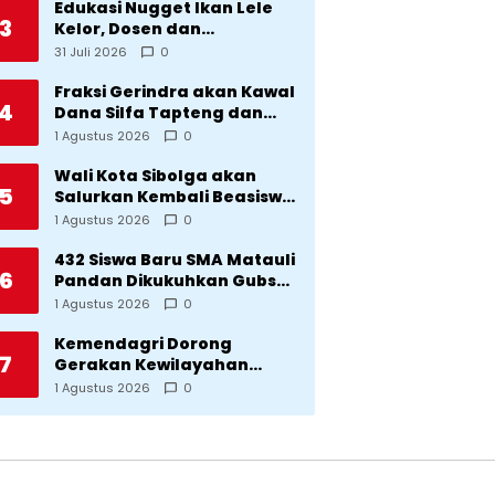
Edukasi Nugget Ikan Lele
3
Kelor, Dosen dan
Mahasiswa Dorong
31 Juli 2026
0
Pencegahan Stunting di
Desa Silangkitang
Fraksi Gerindra akan Kawal
4
Kecamatan Pahae Jae
Dana Silfa Tapteng dan
TKD Rp298 Miliar: Jangan
1 Agustus 2026
0
Sampai Pekerjaan Pusat
dan Provinsi Diklaim
Wali Kota Sibolga akan
5
Kerjaan Tapteng
Salurkan Kembali Beasiswa
Rp1 Miliar: Diproritaskan
1 Agustus 2026
0
Mahasiswa Korban
Bencana
432 Siswa Baru SMA Matauli
6
Pandan Dikukuhkan Gubsu:
32 Tahun Matauli Cetak
1 Agustus 2026
0
SDM Unggul
Kemendagri Dorong
7
Gerakan Kewilayahan
Lawan Tuberkulosis
1 Agustus 2026
0