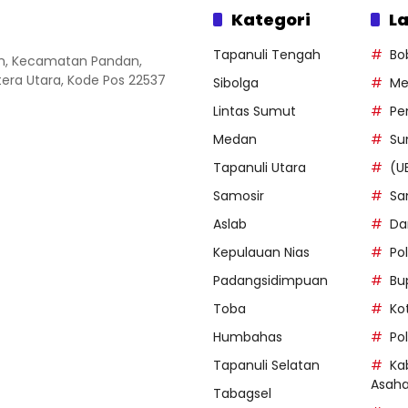
Kategori
La
Tapanuli Tengah
Bo
an, Kecamatan Pandan,
ra Utara, Kode Pos 22537
Sibolga
Me
Lintas Sumut
Pe
Medan
Su
Tapanuli Utara
(U
Samosir
Sa
Aslab
Da
Kepulauan Nias
Po
Padangsidimpuan
Bu
Toba
Ko
Humbahas
Po
Tapanuli Selatan
Ka
Asah
Tabagsel