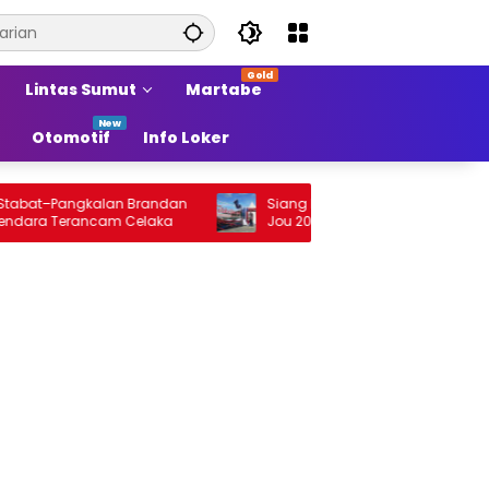
Lintas Sumut
Martabe
Otomotif
Info Loker
t–Pangkalan Brandan
Siang Ini Opening Festival Tao Toba Jou
 Terancam Celaka
Jou 2026 di Onan Baru Pangururan:
Malamnya Dihibur Marsada Band