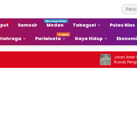
put
Samosir
Medan
Tabagsel
Pulau Nias
Olahraga
Pariwisata
Gaya Hidup
Ekonomi
Jalan Arteri Staba
Rusak, Pengendara