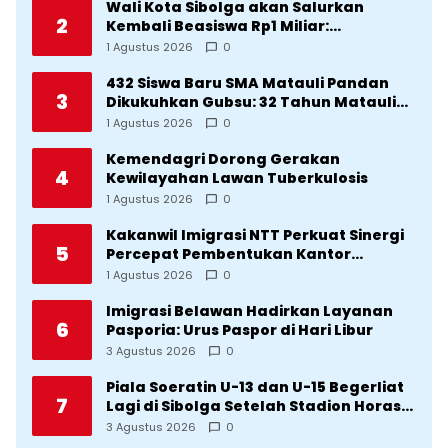
Wali Kota Sibolga akan Salurkan
2
Kembali Beasiswa Rp1 Miliar:
Diproritaskan Mahasiswa Korban
1 Agustus 2026
0
Bencana
432 Siswa Baru SMA Matauli Pandan
3
Dikukuhkan Gubsu: 32 Tahun Matauli
Cetak SDM Unggul
1 Agustus 2026
0
Kemendagri Dorong Gerakan
4
Kewilayahan Lawan Tuberkulosis
1 Agustus 2026
0
Kakanwil Imigrasi NTT Perkuat Sinergi
5
Percepat Pembentukan Kantor
Imigrasi Sumba Timur
1 Agustus 2026
0
Imigrasi Belawan Hadirkan Layanan
6
Pasporia: Urus Paspor di Hari Libur
3 Agustus 2026
0
Piala Soeratin U-13 dan U-15 Begerliat
7
Lagi di Sibolga Setelah Stadion Horas
Direvitalisasi Wali Kota
3 Agustus 2026
0