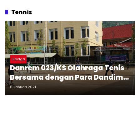
Tennis
Sibolga
Danrem 023/KS Olahraga Tenis
Bersama dengan Para Dandim
dan Perwira Korem
6 Januari 2021