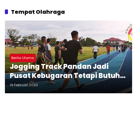
Tempat Olahraga
Berita Utama
Jogging Track Pandan Jadi
Pusat Kebugaran Tetapi Butuh
Pengawasan
19 Februari 2023