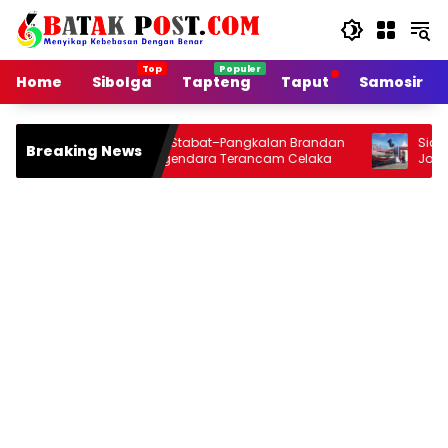
Langsung
ke
konten
Home
Sibolga
Tapteng
Taput
Samosir
Jalan Arteri Stabat–Pangkalan Brandan
Siang Ini Open
Breaking News
Rusak, Pengendara Terancam Celaka
Jou 2026 di O
Malamnya Dih