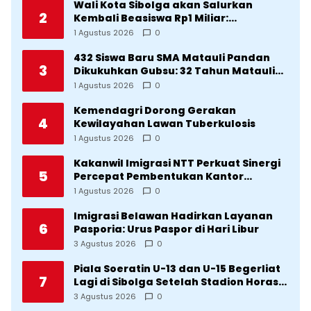
Wali Kota Sibolga akan Salurkan
2
Kembali Beasiswa Rp1 Miliar:
Diproritaskan Mahasiswa Korban
1 Agustus 2026
0
Bencana
432 Siswa Baru SMA Matauli Pandan
3
Dikukuhkan Gubsu: 32 Tahun Matauli
Cetak SDM Unggul
1 Agustus 2026
0
Kemendagri Dorong Gerakan
4
Kewilayahan Lawan Tuberkulosis
1 Agustus 2026
0
Kakanwil Imigrasi NTT Perkuat Sinergi
5
Percepat Pembentukan Kantor
Imigrasi Sumba Timur
1 Agustus 2026
0
Imigrasi Belawan Hadirkan Layanan
6
Pasporia: Urus Paspor di Hari Libur
3 Agustus 2026
0
Piala Soeratin U-13 dan U-15 Begerliat
7
Lagi di Sibolga Setelah Stadion Horas
Direvitalisasi Wali Kota
3 Agustus 2026
0