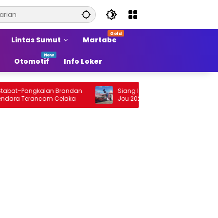
Lintas Sumut
Martabe
Otomotif
Info Loker
t–Pangkalan Brandan
Siang Ini Opening Festival Tao Toba Jou
 Terancam Celaka
Jou 2026 di Onan Baru Pangururan:
Malamnya Dihibur Marsada Band