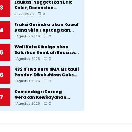
Edukasi Nugget Ikan Lele
3
Kelor, Dosen dan
Mahasiswa Dorong
31 Juli 2026
0
Pencegahan Stunting di
Desa Silangkitang
Fraksi Gerindra akan Kawal
4
Kecamatan Pahae Jae
Dana Silfa Tapteng dan
TKD Rp298 Miliar: Jangan
1 Agustus 2026
0
Sampai Pekerjaan Pusat
dan Provinsi Diklaim
Wali Kota Sibolga akan
5
Kerjaan Tapteng
Salurkan Kembali Beasiswa
Rp1 Miliar: Diproritaskan
1 Agustus 2026
0
Mahasiswa Korban
Bencana
432 Siswa Baru SMA Matauli
6
Pandan Dikukuhkan Gubsu:
32 Tahun Matauli Cetak
1 Agustus 2026
0
SDM Unggul
Kemendagri Dorong
7
Gerakan Kewilayahan
Lawan Tuberkulosis
1 Agustus 2026
0