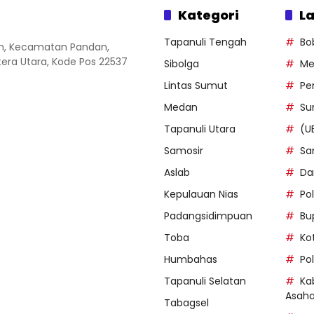
Kategori
La
Tapanuli Tengah
Bo
an, Kecamatan Pandan,
ra Utara, Kode Pos 22537
Sibolga
Me
Lintas Sumut
Pe
Medan
Su
Tapanuli Utara
(U
Samosir
Sa
Aslab
Da
Kepulauan Nias
Po
Padangsidimpuan
Bu
Toba
Ko
Humbahas
Po
Tapanuli Selatan
Ka
Asah
Tabagsel