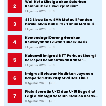
Wali Kota Sibolga akan Salurkan
2
Kembali Beasiswa Rp1 Miliar:
Diproritaskan Mahasiswa Korban
1 Agustus 2026
0
Bencana
432 Siswa Baru SMA Matauli Pandan
3
Dikukuhkan Gubsu: 32 Tahun Matauli
Cetak SDM Unggul
1 Agustus 2026
0
Kemendagri Dorong Gerakan
4
Kewilayahan Lawan Tuberkulosis
1 Agustus 2026
0
Kakanwil Imigrasi NTT Perkuat Sinergi
5
Percepat Pembentukan Kantor
Imigrasi Sumba Timur
1 Agustus 2026
0
Imigrasi Belawan Hadirkan Layanan
6
Pasporia: Urus Paspor di Hari Libur
3 Agustus 2026
0
Piala Soeratin U-13 dan U-15 Begerliat
7
Lagi di Sibolga Setelah Stadion Horas
Direvitalisasi Wali Kota
3 Agustus 2026
0