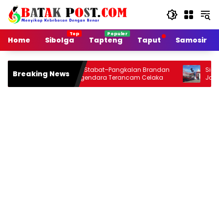
Langsung
ke
konten
Home
Sibolga
Tapteng
Taput
Samosir
Jalan Arteri Stabat–Pangkalan Brandan
Siang Ini Openin
Breaking News
Rusak, Pengendara Terancam Celaka
Jou 2026 di Ona
Malamnya Dihib