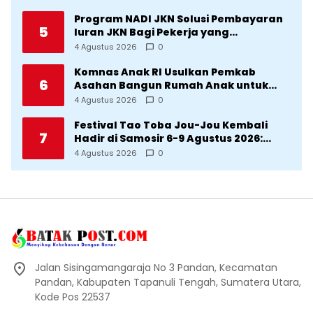
Manggarai
Program NADI JKN Solusi Pembayaran
5
Iuran JKN Bagi Pekerja yang
Penghasilannya Tidak Tetap
4 Agustus 2026
0
Komnas Anak RI Usulkan Pemkab
6
Asahan Bangun Rumah Anak untuk
Korban Kekerasan
4 Agustus 2026
0
Festival Tao Toba Jou-Jou Kembali
7
Hadir di Samosir 6-9 Agustus 2026:
Datang Saksikan Kemeriahan dan Raih
4 Agustus 2026
0
Peluangnya
Jalan Sisingamangaraja No 3 Pandan, Kecamatan
Pandan, Kabupaten Tapanuli Tengah, Sumatera Utara,
Kode Pos 22537