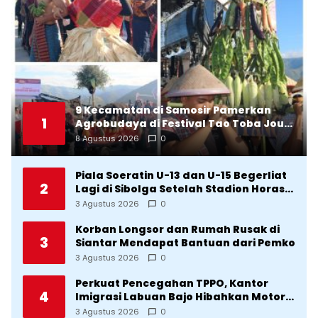
9 Kecamatan di Samosir Pamerkan
1
Agrobudaya di Festival Tao Toba Jou-
Jou 2026: Membranding Produk Lokal
8 Agustus 2026
0
agar Terkenal
Piala Soeratin U-13 dan U-15 Begerliat
2
Lagi di Sibolga Setelah Stadion Horas
Direvitalisasi Wali Kota
3 Agustus 2026
0
Korban Longsor dan Rumah Rusak di
3
Siantar Mendapat Bantuan dari Pemko
3 Agustus 2026
0
Perkuat Pencegahan TPPO, Kantor
4
Imigrasi Labuan Bajo Hibahkan Motor
Operasional ke Lima Desa di
3 Agustus 2026
0