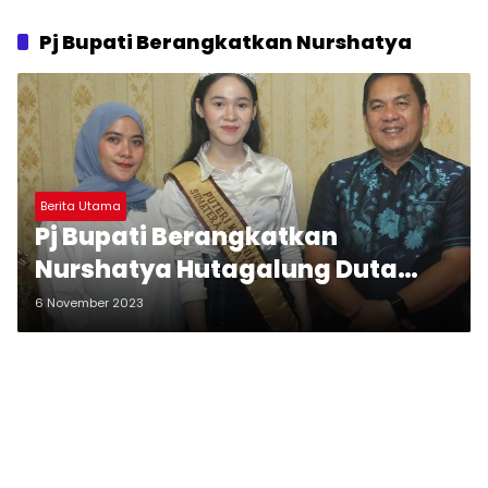
Pj Bupati Berangkatkan Nurshatya
Berita Utama
Pj Bupati Berangkatkan
Nurshatya Hutagalung Duta
Tapteng ke Tingkat Nasional
6 November 2023
Pemilihan Putri Kesenian