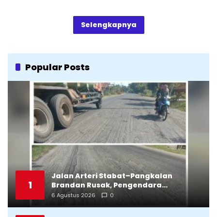
Selengkapnya
Popular Posts
Jalan Arteri Stabat–Pangkalan
1
Brandan Rusak, Pengendara
Terancam Celaka
6 Agustus 2026
0