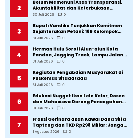
Belum Memenuhi Asas Transparansi,
2
Akuntabilitas dan Keterbukaan
Informasi, DPRD Tolak Ranperda
30 Juli 2026
0
Pertanggungjawaban APBD Tapteng
2025
Bupati Vandiko Tunjukkan Komitmen
3
Sejahterakan Petani: 189 Kelompok
Tani Terima Bibit dan Alsintan
31 Juli 2026
0
Herman Hulu Soroti Alun-alun Kota
4
Pandan, Jogging Track, Lampu Jalan
Lingkar Kota yang Tak Terurus
31 Juli 2026
0
Kegiatan Pengabdian Masyarakat di
5
Puskemas Sitadatada
31 Juli 2026
0
Edukasi Nugget Ikan Lele Kelor, Dosen
6
dan Mahasiswa Dorong Pencegahan
Stunting di Desa Silangkitang
31 Juli 2026
0
Kecamatan Pahae Jae
Fraksi Gerindra akan Kawal Dana Silfa
7
Tapteng dan TKD Rp298 Miliar: Jangan
Sampai Pekerjaan Pusat dan Provinsi
1 Agustus 2026
0
Diklaim Kerjaan Tapteng