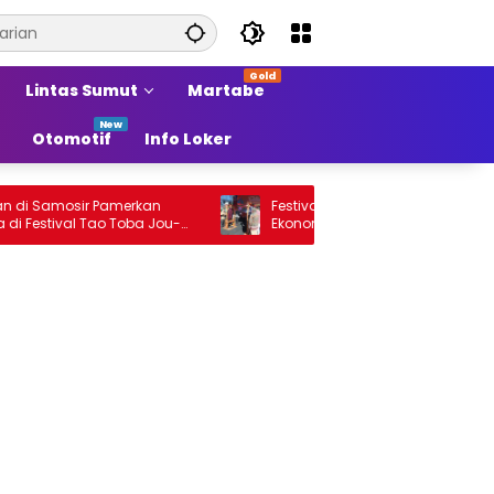
Lintas Sumut
Martabe
Otomotif
Info Loker
mosir Pamerkan
Festival Tao Toba Jou-Jou Sokong
ival Tao Toba Jou-
Ekonomi Samosir Naik Kelas dan
ing Produk Lokal
Pariwisata Menjadi Sumber Pertumbuha
Ekonomi Baru