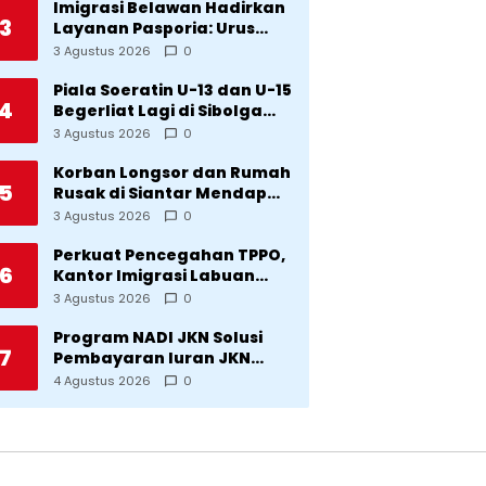
Imigrasi Belawan Hadirkan
3
Layanan Pasporia: Urus
Paspor di Hari Libur
3 Agustus 2026
0
Piala Soeratin U-13 dan U-15
4
Begerliat Lagi di Sibolga
Setelah Stadion Horas
3 Agustus 2026
0
Direvitalisasi Wali Kota
Korban Longsor dan Rumah
5
Rusak di Siantar Mendapat
Bantuan dari Pemko
3 Agustus 2026
0
Perkuat Pencegahan TPPO,
6
Kantor Imigrasi Labuan
Bajo Hibahkan Motor
3 Agustus 2026
0
Operasional ke Lima Desa
di Manggarai
Program NADI JKN Solusi
7
Pembayaran Iuran JKN
Bagi Pekerja yang
4 Agustus 2026
0
Penghasilannya Tidak
Tetap