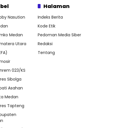
bel
Halaman
bby Nasution
Indeks Berita
dan
Kode Etik
mko Medan
Pedoman Media Siber
matera Utara
Redaksi
EFA)
Tentang
mosir
nrem 023/KS
lres Sibolga
pati Asahan
ta Medan
lres Tapteng
bupaten
an