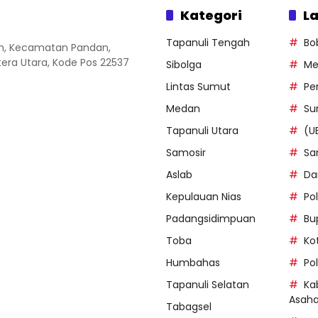
Kategori
La
Tapanuli Tengah
Bo
an, Kecamatan Pandan,
ra Utara, Kode Pos 22537
Sibolga
Me
Lintas Sumut
Pe
Medan
Su
Tapanuli Utara
(U
Samosir
Sa
Aslab
Da
Kepulauan Nias
Po
Padangsidimpuan
Bu
Toba
Ko
Humbahas
Po
Tapanuli Selatan
Ka
Asah
Tabagsel