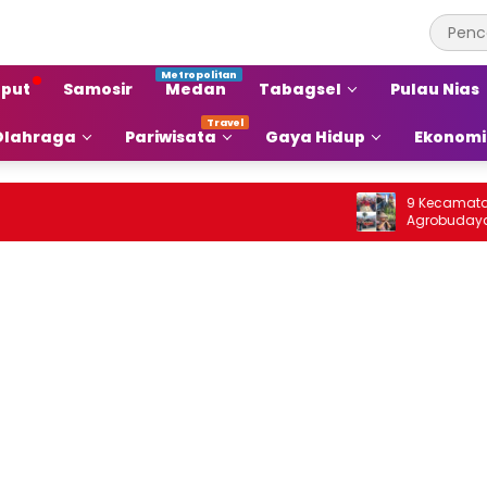
put
Samosir
Medan
Tabagsel
Pulau Nias
Olahraga
Pariwisata
Gaya Hidup
Ekonomi
9 Kecamatan di Sa
Agrobudaya di Fest
Jou 2026: Membrand
agar Terkenal