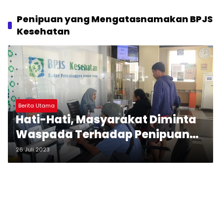
Penipuan yang Mengatasnamakan BPJS
Kesehatan
Berita Utama
Hati-Hati, Masyarakat Diminta
Waspada Terhadap Penipuan
yang Mengatasnamakan BPJS
26 Juli 2023
Kesehatan