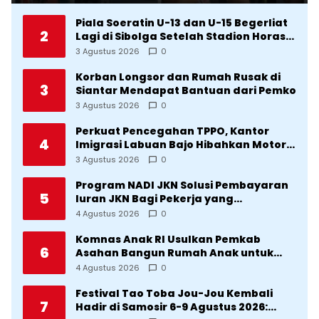
Piala Soeratin U-13 dan U-15 Begerliat
2
Lagi di Sibolga Setelah Stadion Horas
Direvitalisasi Wali Kota
3 Agustus 2026
0
Korban Longsor dan Rumah Rusak di
3
Siantar Mendapat Bantuan dari Pemko
3 Agustus 2026
0
Perkuat Pencegahan TPPO, Kantor
4
Imigrasi Labuan Bajo Hibahkan Motor
Operasional ke Lima Desa di
3 Agustus 2026
0
Manggarai
Program NADI JKN Solusi Pembayaran
5
Iuran JKN Bagi Pekerja yang
Penghasilannya Tidak Tetap
4 Agustus 2026
0
Komnas Anak RI Usulkan Pemkab
6
Asahan Bangun Rumah Anak untuk
Korban Kekerasan
4 Agustus 2026
0
Festival Tao Toba Jou-Jou Kembali
7
Hadir di Samosir 6-9 Agustus 2026: