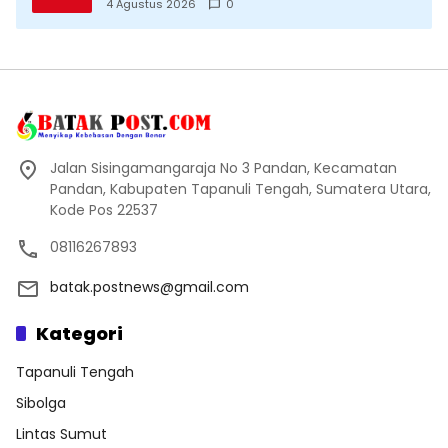
Datang Saksikan Kemeriahan dan Raih
4 Agustus 2026
0
Peluangnya
Jalan Sisingamangaraja No 3 Pandan, Kecamatan
Pandan, Kabupaten Tapanuli Tengah, Sumatera Utara,
Kode Pos 22537
08116267893
batak.postnews@gmail.com
Kategori
Tapanuli Tengah
Sibolga
Lintas Sumut