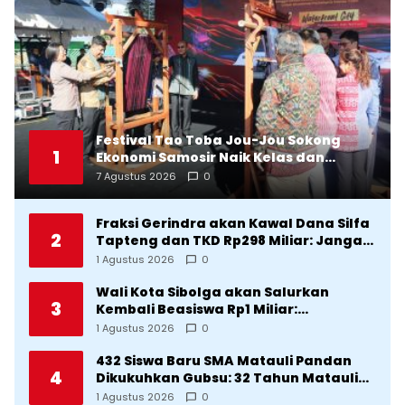
Festival Tao Toba Jou-Jou Sokong
1
Ekonomi Samosir Naik Kelas dan
Pariwisata Menjadi Sumber
7 Agustus 2026
0
Pertumbuhan Ekonomi Baru
Fraksi Gerindra akan Kawal Dana Silfa
2
Tapteng dan TKD Rp298 Miliar: Jangan
Sampai Pekerjaan Pusat dan Provinsi
1 Agustus 2026
0
Diklaim Kerjaan Tapteng
Wali Kota Sibolga akan Salurkan
3
Kembali Beasiswa Rp1 Miliar:
Diproritaskan Mahasiswa Korban
1 Agustus 2026
0
Bencana
432 Siswa Baru SMA Matauli Pandan
4
Dikukuhkan Gubsu: 32 Tahun Matauli
Cetak SDM Unggul
1 Agustus 2026
0