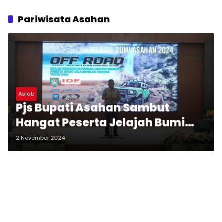
Pariwisata Asahan
Aslab
Pjs Bupati Asahan Sambut
Hangat Peserta Jelajah Bumi
Asahan 2024
2 November 2024