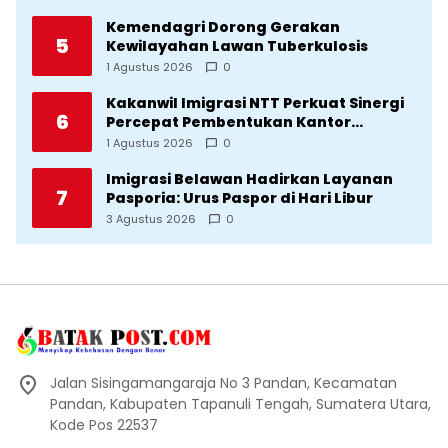
Kemendagri Dorong Gerakan
5
Kewilayahan Lawan Tuberkulosis
1 Agustus 2026
0
Kakanwil Imigrasi NTT Perkuat Sinergi
6
Percepat Pembentukan Kantor
Imigrasi Sumba Timur
1 Agustus 2026
0
Imigrasi Belawan Hadirkan Layanan
7
Pasporia: Urus Paspor di Hari Libur
3 Agustus 2026
0
Jalan Sisingamangaraja No 3 Pandan, Kecamatan
Pandan, Kabupaten Tapanuli Tengah, Sumatera Utara,
Kode Pos 22537