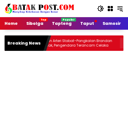
Langsung
ke
konten
Home
Sibolga
Tapteng
Taput
Samosir
Jalan Arteri Stabat–Pangkalan Brandan
Siang Ini
Breaking News
Rusak, Pengendara Terancam Celaka
Jou 2026 
Malamnya