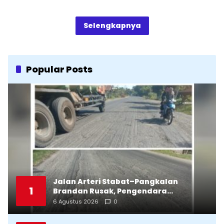
Selengkapnya
Popular Posts
Jalan Arteri Stabat–Pangkalan
1
Brandan Rusak, Pengendara
Terancam Celaka
6 Agustus 2026
0