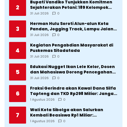
Bupati Vandiko Tunjukkan Komitmen
2
Sejahterakan Petani: 189 Kelompok
Tani Terima Bibit dan Alsintan
31 Juli 2026
0
Herman Hulu Soroti Alun-alun Kota
3
Pandan, Jogging Track, Lampu Jalan
Lingkar Kota yang Tak Terurus
31 Juli 2026
0
Kegiatan Pengabdian Masyarakat di
4
Puskemas Sitadatada
31 Juli 2026
0
Edukasi Nugget Ikan Lele Kelor, Dosen
5
dan Mahasiswa Dorong Pencegahan
Stunting di Desa Silangkitang
31 Juli 2026
0
Kecamatan Pahae Jae
Fraksi Gerindra akan Kawal Dana Silfa
6
Tapteng dan TKD Rp298 Miliar: Jangan
Sampai Pekerjaan Pusat dan Provinsi
1 Agustus 2026
0
Diklaim Kerjaan Tapteng
Wali Kota Sibolga akan Salurkan
7
Kembali Beasiswa Rp1 Miliar:
Diproritaskan Mahasiswa Korban
1 Agustus 2026
0
Bencana