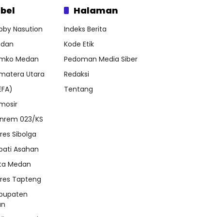
bel
Halaman
bby Nasution
Indeks Berita
dan
Kode Etik
mko Medan
Pedoman Media Siber
matera Utara
Redaksi
EFA)
Tentang
mosir
nrem 023/KS
lres Sibolga
pati Asahan
ta Medan
lres Tapteng
bupaten
an