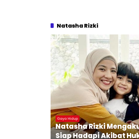
Natasha Rizki
Gaya Hidup
Natasha Rizki Mengaku
Siap Hadapi Akibat H