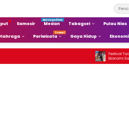
put
Samosir
Medan
Tabagsel
Pulau Nias
Olahraga
Pariwisata
Gaya Hidup
Ekonomi
Festival Tao Toba
Ekonomi Samosir N
Pariwisata Menjad
Ekonomi Baru