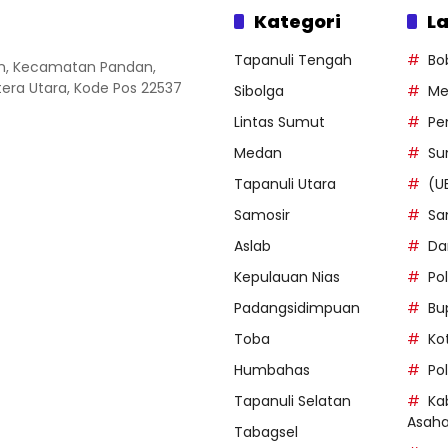
Kategori
La
Tapanuli Tengah
Bo
an, Kecamatan Pandan,
ra Utara, Kode Pos 22537
Sibolga
Me
Lintas Sumut
Pe
Medan
Su
Tapanuli Utara
(U
Samosir
Sa
Aslab
Da
Kepulauan Nias
Po
Padangsidimpuan
Bu
Toba
Ko
Humbahas
Po
Tapanuli Selatan
Ka
Asah
Tabagsel