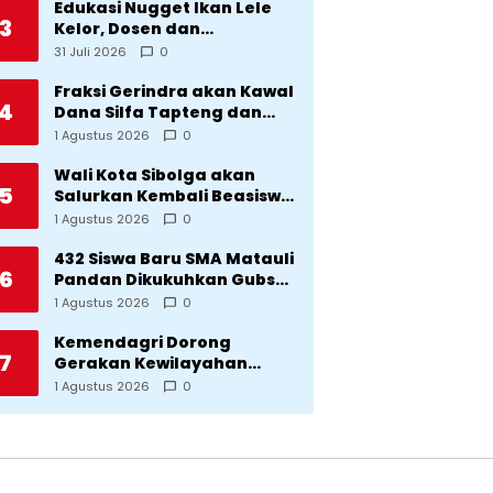
Edukasi Nugget Ikan Lele
3
Kelor, Dosen dan
Mahasiswa Dorong
31 Juli 2026
0
Pencegahan Stunting di
Desa Silangkitang
Fraksi Gerindra akan Kawal
4
Kecamatan Pahae Jae
Dana Silfa Tapteng dan
TKD Rp298 Miliar: Jangan
1 Agustus 2026
0
Sampai Pekerjaan Pusat
dan Provinsi Diklaim
Wali Kota Sibolga akan
5
Kerjaan Tapteng
Salurkan Kembali Beasiswa
Rp1 Miliar: Diproritaskan
1 Agustus 2026
0
Mahasiswa Korban
Bencana
432 Siswa Baru SMA Matauli
6
Pandan Dikukuhkan Gubsu:
32 Tahun Matauli Cetak
1 Agustus 2026
0
SDM Unggul
Kemendagri Dorong
7
Gerakan Kewilayahan
Lawan Tuberkulosis
1 Agustus 2026
0