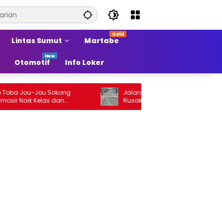
Lintas Sumut
Martabe
Otomotif
Info Loker
 Jou-Jou Sokong
Jalan Arteri Stabat–Pangkalan Brandan
aik Kelas dan
Rusak, Pengendara Terancam Celaka
i Sumber Pertumbuhan