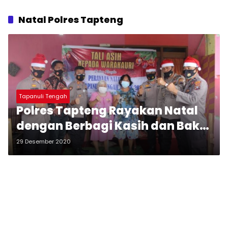
Natal Polres Tapteng
Tapanuli Tengah
Polres Tapteng Rayakan Natal
dengan Berbagi Kasih dan Bakti
Sosial
29 Desember 2020