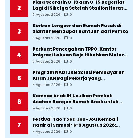
Piala Soeratin U-13 dan U-15 Begerliat
2
Lagi di Sibolga Setelah Stadion Horas
Direvitalisasi Wali Kota
3 Agustus 2026
0
Korban Longsor dan Rumah Rusak di
3
Siantar Mendapat Bantuan dari Pemko
3 Agustus 2026
0
Perkuat Pencegahan TPPO, Kantor
4
Imigrasi Labuan Bajo Hibahkan Motor
Operasional ke Lima Desa di
3 Agustus 2026
0
Manggarai
Program NADI JKN Solusi Pembayaran
5
Iuran JKN Bagi Pekerja yang
Penghasilannya Tidak Tetap
4 Agustus 2026
0
Komnas Anak RI Usulkan Pemkab
6
Asahan Bangun Rumah Anak untuk
Korban Kekerasan
4 Agustus 2026
0
Festival Tao Toba Jou-Jou Kembali
7
Hadir di Samosir 6-9 Agustus 2026:
Datang Saksikan Kemeriahan dan Raih
4 Agustus 2026
0
Peluangnya