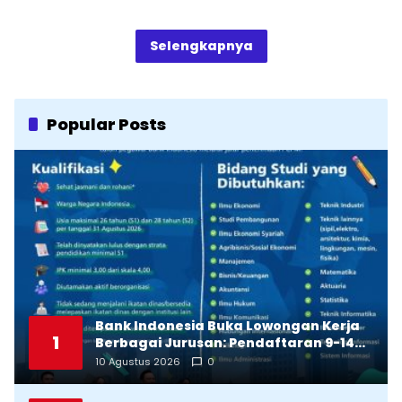
Selengkapnya
Popular Posts
Bank Indonesia Buka Lowongan Kerja
1
Berbagai Jurusan: Pendaftaran 9-14
Agustus 2026
10 Agustus 2026
0