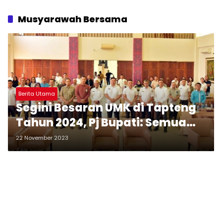
Musyarawah Bersama
Berita Utama
Segini Besaran UMK di Tapteng
Tahun 2024, Pj Bupati: Semua
Harus Menghormatinya
22 November 2023