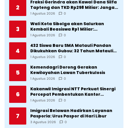
Fraksi Gerindra akan Kawal Dana Silfa
2
Tapteng dan TKD Rp298 Miliar: Jangan
Sampai Pekerjaan Pusat dan Provinsi
1 Agustus 2026
0
Diklaim Kerjaan Tapteng
Wali Kota Sibolga akan Salurkan
3
Kembali Beasiswa Rp1 Miliar:
Diproritaskan Mahasiswa Korban
1 Agustus 2026
0
Bencana
432 Siswa Baru SMA Matauli Pandan
4
Dikukuhkan Gubsu: 32 Tahun Matauli
Cetak SDM Unggul
1 Agustus 2026
0
Kemendagri Dorong Gerakan
5
Kewilayahan Lawan Tuberkulosis
1 Agustus 2026
0
Kakanwil Imigrasi NTT Perkuat Sinergi
6
Percepat Pembentukan Kantor
Imigrasi Sumba Timur
1 Agustus 2026
0
Imigrasi Belawan Hadirkan Layanan
7
Pasporia: Urus Paspor di Hari Libur
3 Agustus 2026
0