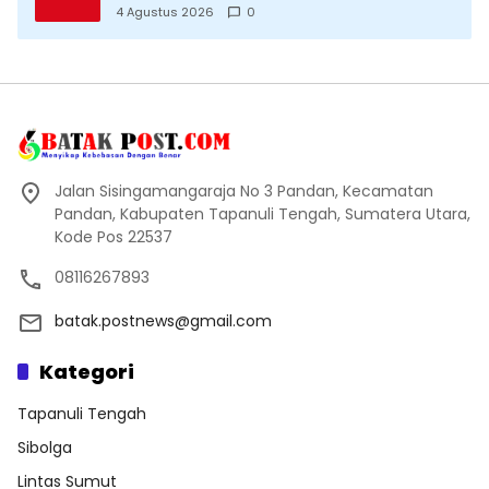
Datang Saksikan Kemeriahan dan Raih
4 Agustus 2026
0
Peluangnya
Jalan Sisingamangaraja No 3 Pandan, Kecamatan
Pandan, Kabupaten Tapanuli Tengah, Sumatera Utara,
Kode Pos 22537
08116267893
batak.postnews@gmail.com
Kategori
Tapanuli Tengah
Sibolga
Lintas Sumut