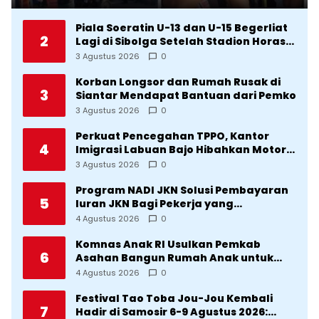
agar Terkenal
Piala Soeratin U-13 dan U-15 Begerliat
2
Lagi di Sibolga Setelah Stadion Horas
Direvitalisasi Wali Kota
3 Agustus 2026
0
Korban Longsor dan Rumah Rusak di
3
Siantar Mendapat Bantuan dari Pemko
3 Agustus 2026
0
Perkuat Pencegahan TPPO, Kantor
4
Imigrasi Labuan Bajo Hibahkan Motor
Operasional ke Lima Desa di
3 Agustus 2026
0
Manggarai
Program NADI JKN Solusi Pembayaran
5
Iuran JKN Bagi Pekerja yang
Penghasilannya Tidak Tetap
4 Agustus 2026
0
Komnas Anak RI Usulkan Pemkab
6
Asahan Bangun Rumah Anak untuk
Korban Kekerasan
4 Agustus 2026
0
Festival Tao Toba Jou-Jou Kembali
7
Hadir di Samosir 6-9 Agustus 2026: