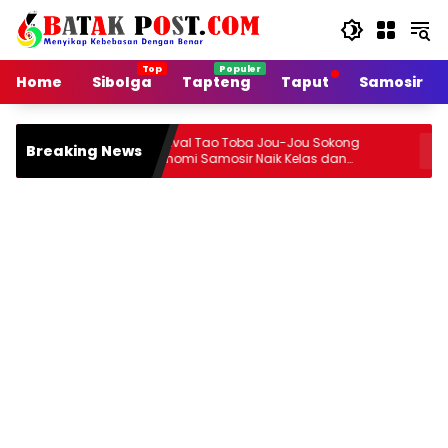
Langsung
ke
konten
Home
Sibolga
Tapteng
Taput
Samosir
Festival Tao Toba Jou-Jou Sokong
Jalan Arte
Breaking News
Ekonomi Samosir Naik Kelas dan
Rusak, Pe
Pariwisata Menjadi Sumber Pertumbuhan
Ekonomi Baru