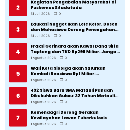
Kegiatan Pengabdian Masyarakat di
2
Puskemas Sitadatada
31 Juli 2026
0
Edukasi Nugget Ikan Lele Kelor, Dosen
3
dan Mahasiswa Dorong Pencegahan
Stunting di Desa Silangkitang
31 Juli 2026
0
Kecamatan Pahae Jae
Fraksi Gerindra akan Kawal Dana Silfa
4
Tapteng dan TKD Rp298 Miliar: Jangan
Sampai Pekerjaan Pusat dan Provinsi
1 Agustus 2026
0
Diklaim Kerjaan Tapteng
Wali Kota Sibolga akan Salurkan
5
Kembali Beasiswa Rp1 Miliar:
Diproritaskan Mahasiswa Korban
1 Agustus 2026
0
Bencana
432 Siswa Baru SMA Matauli Pandan
6
Dikukuhkan Gubsu: 32 Tahun Matauli
Cetak SDM Unggul
1 Agustus 2026
0
Kemendagri Dorong Gerakan
7
Kewilayahan Lawan Tuberkulosis
1 Agustus 2026
0