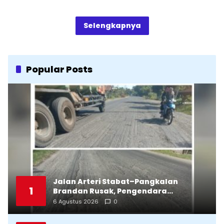
Selengkapnya
Popular Posts
Jalan Arteri Stabat–Pangkalan
1
Brandan Rusak, Pengendara
Terancam Celaka
6 Agustus 2026
0