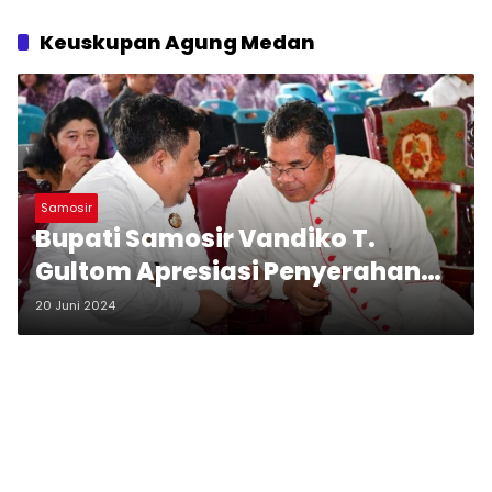
Keuskupan Agung Medan
Samosir
Bupati Samosir Vandiko T.
Gultom Apresiasi Penyerahan
Aset Keuskupan Agung Medan
20 Juni 2024
ke Kemenag RI dan Permintaan
Penambahan Guru Agama