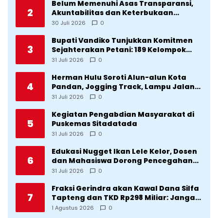
Belum Memenuhi Asas Transparansi,
2
Akuntabilitas dan Keterbukaan
Informasi, DPRD Tolak Ranperda
30 Juli 2026
0
Pertanggungjawaban APBD Tapteng
2025
Bupati Vandiko Tunjukkan Komitmen
3
Sejahterakan Petani: 189 Kelompok
Tani Terima Bibit dan Alsintan
31 Juli 2026
0
Herman Hulu Soroti Alun-alun Kota
4
Pandan, Jogging Track, Lampu Jalan
Lingkar Kota yang Tak Terurus
31 Juli 2026
0
Kegiatan Pengabdian Masyarakat di
5
Puskemas Sitadatada
31 Juli 2026
0
Edukasi Nugget Ikan Lele Kelor, Dosen
6
dan Mahasiswa Dorong Pencegahan
Stunting di Desa Silangkitang
31 Juli 2026
0
Kecamatan Pahae Jae
Fraksi Gerindra akan Kawal Dana Silfa
7
Tapteng dan TKD Rp298 Miliar: Jangan
Sampai Pekerjaan Pusat dan Provinsi
1 Agustus 2026
0
Diklaim Kerjaan Tapteng