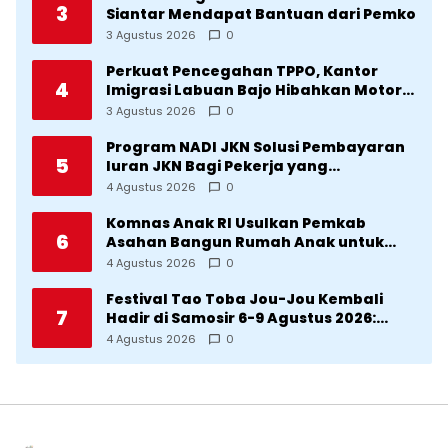
3
Siantar Mendapat Bantuan dari Pemko
3 Agustus 2026
0
Perkuat Pencegahan TPPO, Kantor
4
Imigrasi Labuan Bajo Hibahkan Motor
Operasional ke Lima Desa di
3 Agustus 2026
0
Manggarai
Program NADI JKN Solusi Pembayaran
5
Iuran JKN Bagi Pekerja yang
Penghasilannya Tidak Tetap
4 Agustus 2026
0
Komnas Anak RI Usulkan Pemkab
6
Asahan Bangun Rumah Anak untuk
Korban Kekerasan
4 Agustus 2026
0
Festival Tao Toba Jou-Jou Kembali
7
Hadir di Samosir 6-9 Agustus 2026:
Datang Saksikan Kemeriahan dan Raih
4 Agustus 2026
0
Peluangnya