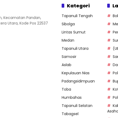
Kategori
La
Tapanuli Tengah
Bo
an, Kecamatan Pandan,
ra Utara, Kode Pos 22537
Sibolga
Me
Lintas Sumut
Pe
Medan
Su
Tapanuli Utara
(U
Samosir
Sa
Aslab
Da
Kepulauan Nias
Po
Padangsidimpuan
Bu
Toba
Ko
Humbahas
Po
Tapanuli Selatan
Ka
Asah
Tabagsel