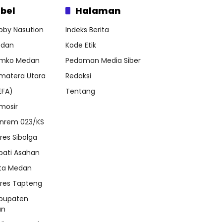
bel
Halaman
bby Nasution
Indeks Berita
dan
Kode Etik
mko Medan
Pedoman Media Siber
matera Utara
Redaksi
EFA)
Tentang
mosir
nrem 023/KS
lres Sibolga
pati Asahan
ta Medan
lres Tapteng
bupaten
an