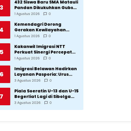
Bencana
432 Siswa Baru SMA Matauli
3
Pandan Dikukuhkan Gubsu:
32 Tahun Matauli Cetak
1 Agustus 2026
0
SDM Unggul
Kemendagri Dorong
4
Gerakan Kewilayahan
Lawan Tuberkulosis
1 Agustus 2026
0
Kakanwil Imigrasi NTT
5
Perkuat Sinergi Percepat
Pembentukan Kantor
1 Agustus 2026
0
Imigrasi Sumba Timur
Imigrasi Belawan Hadirkan
6
Layanan Pasporia: Urus
Paspor di Hari Libur
3 Agustus 2026
0
Piala Soeratin U-13 dan U-15
7
Begerliat Lagi di Sibolga
Setelah Stadion Horas
3 Agustus 2026
0
Direvitalisasi Wali Kota