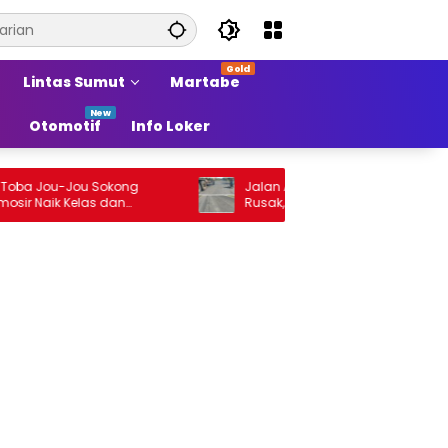
Lintas Sumut
Martabe
Otomotif
Info Loker
a Jou-Jou Sokong
Jalan Arteri Stabat–Pangkalan Branda
Naik Kelas dan
Rusak, Pengendara Terancam Celaka
di Sumber Pertumbuhan