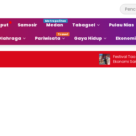
put
Samosir
Medan
Tabagsel
Pulau Nias
Olahraga
Pariwisata
Gaya Hidup
Ekonomi
Festival Tao Tob
Ekonomi Samosir 
Pariwisata Menja
Ekonomi Baru