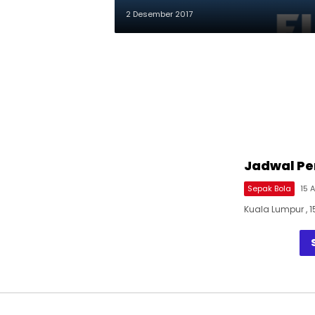
2 Desember 2017
Jadwal Pe
Sepak Bola
15 
Kuala Lumpur , 