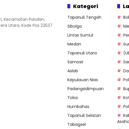
Kategori
La
Tapanuli Tengah
Bo
an, Kecamatan Pandan,
ra Utara, Kode Pos 22537
Sibolga
Me
Lintas Sumut
Pe
Medan
Su
Tapanuli Utara
(U
Samosir
Sa
Aslab
Da
Kepulauan Nias
Po
Padangsidimpuan
Bu
Toba
Ko
Humbahas
Po
Tapanuli Selatan
Ka
Asah
Tabagsel