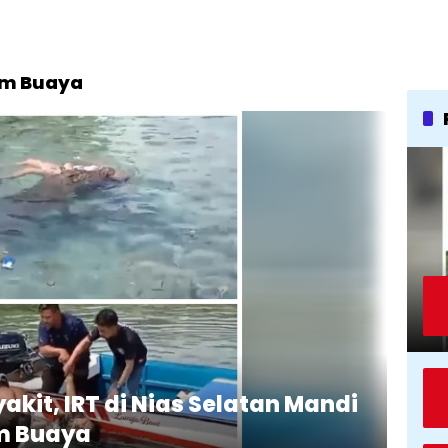
am Buaya
akit, IRT di Nias Selatan Mandi
am Buaya