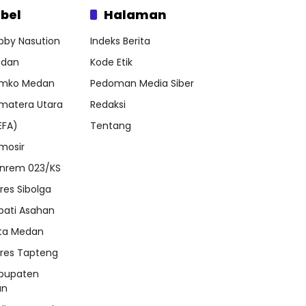
bel
Halaman
bby Nasution
Indeks Berita
dan
Kode Etik
mko Medan
Pedoman Media Siber
matera Utara
Redaksi
EFA)
Tentang
mosir
nrem 023/KS
lres Sibolga
pati Asahan
ta Medan
lres Tapteng
bupaten
an