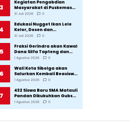
Kegiatan Pengabdian
3
Masyarakat di Puskemas
Sitadatada
31 Juli 2026
0
Edukasi Nugget Ikan Lele
4
Kelor, Dosen dan
Mahasiswa Dorong
31 Juli 2026
0
Pencegahan Stunting di
Desa Silangkitang
Fraksi Gerindra akan Kawal
5
Kecamatan Pahae Jae
Dana Silfa Tapteng dan
TKD Rp298 Miliar: Jangan
1 Agustus 2026
0
Sampai Pekerjaan Pusat
dan Provinsi Diklaim
Wali Kota Sibolga akan
6
Kerjaan Tapteng
Salurkan Kembali Beasiswa
Rp1 Miliar: Diproritaskan
1 Agustus 2026
0
Mahasiswa Korban
Bencana
432 Siswa Baru SMA Matauli
7
Pandan Dikukuhkan Gubsu:
32 Tahun Matauli Cetak
1 Agustus 2026
0
SDM Unggul