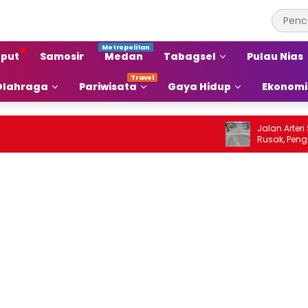
put
Samosir
Medan
Tabagsel
Pulau Nias
Olahraga
Pariwisata
Gaya Hidup
Ekonomi
Jalan Arteri Staba
Rusak, Pengendara