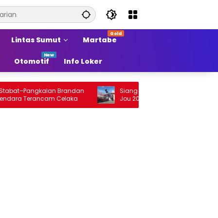
Lintas Sumut
Martabe
Otomotif
Info Loker
t–Pangkalan Brandan
Siang Ini Opening Festival Tao Toba Jou
 Terancam Celaka
Jou 2026 di Onan Baru Pangururan:
Malamnya Dihibur Marsada Band