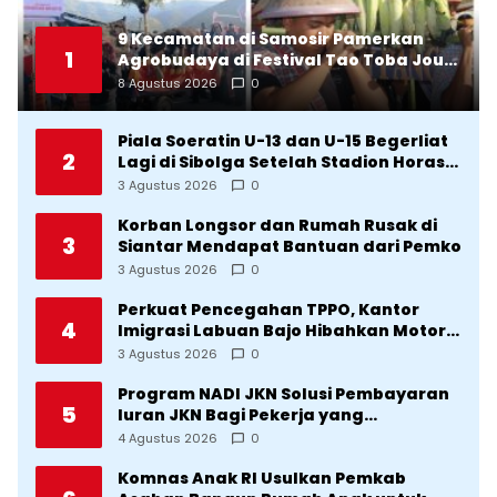
9 Kecamatan di Samosir Pamerkan
1
Agrobudaya di Festival Tao Toba Jou-
Jou 2026: Membranding Produk Lokal
8 Agustus 2026
0
agar Terkenal
Piala Soeratin U-13 dan U-15 Begerliat
2
Lagi di Sibolga Setelah Stadion Horas
Direvitalisasi Wali Kota
3 Agustus 2026
0
Korban Longsor dan Rumah Rusak di
3
Siantar Mendapat Bantuan dari Pemko
3 Agustus 2026
0
Perkuat Pencegahan TPPO, Kantor
4
Imigrasi Labuan Bajo Hibahkan Motor
Operasional ke Lima Desa di
3 Agustus 2026
0
Manggarai
Program NADI JKN Solusi Pembayaran
5
Iuran JKN Bagi Pekerja yang
Penghasilannya Tidak Tetap
4 Agustus 2026
0
Komnas Anak RI Usulkan Pemkab