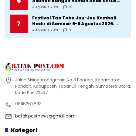
6
Asahan Bangun Rumah Anak untuk
Korban Kekerasan
4 Agustus 2026
0
Festival Tao Toba Jou-Jou Kembali
7
Hadir di Samosir 6-9 Agustus 2026:
Datang Saksikan Kemeriahan dan Raih
4 Agustus 2026
0
Peluangnya
Jalan Sisingamangaraja No 3 Pandan, Kecamatan
Pandan, Kabupaten Tapanuli Tengah, Sumatera Utara,
Kode Pos 22537
08116267893
batak.postnews@gmail.com
Kategori