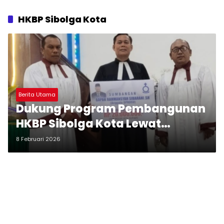
HKBP Sibolga Kota
Berita Utama
Dukung Program Pembangunan
HKBP Sibolga Kota Lewat
Sumbangan Dana, Majelis
8 Februari 2026
Doakan Rahmansyah Sibarani