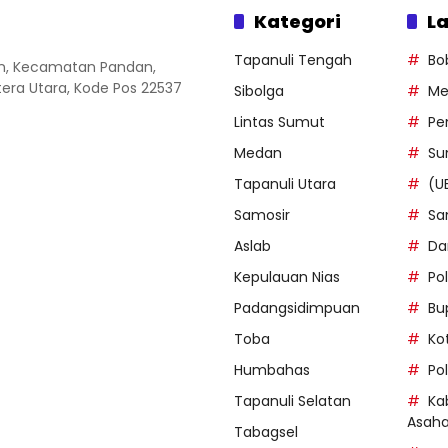
Kategori
La
Tapanuli Tengah
Bo
an, Kecamatan Pandan,
ra Utara, Kode Pos 22537
Sibolga
Me
Lintas Sumut
Pe
Medan
Su
Tapanuli Utara
(U
Samosir
Sa
Aslab
Da
Kepulauan Nias
Po
Padangsidimpuan
Bu
Toba
Ko
Humbahas
Po
Tapanuli Selatan
Ka
Asah
Tabagsel