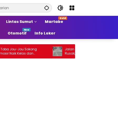
Lintas Sumut
Martabe
Otomotif
Info Loker
Jou-Jou Sokong
Jalan Arteri Stabat–Pangkalan Brandan
ik Kelas dan
Rusak, Pengendara Terancam Celaka
 Sumber Pertumbuhan