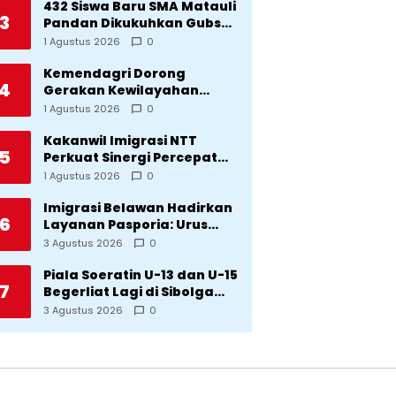
Bencana
432 Siswa Baru SMA Matauli
3
Pandan Dikukuhkan Gubsu:
32 Tahun Matauli Cetak
1 Agustus 2026
0
SDM Unggul
Kemendagri Dorong
4
Gerakan Kewilayahan
Lawan Tuberkulosis
1 Agustus 2026
0
Kakanwil Imigrasi NTT
5
Perkuat Sinergi Percepat
Pembentukan Kantor
1 Agustus 2026
0
Imigrasi Sumba Timur
Imigrasi Belawan Hadirkan
6
Layanan Pasporia: Urus
Paspor di Hari Libur
3 Agustus 2026
0
Piala Soeratin U-13 dan U-15
7
Begerliat Lagi di Sibolga
Setelah Stadion Horas
3 Agustus 2026
0
Direvitalisasi Wali Kota