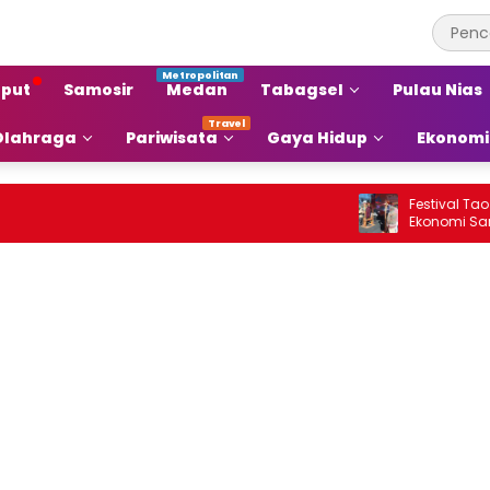
put
Samosir
Medan
Tabagsel
Pulau Nias
Olahraga
Pariwisata
Gaya Hidup
Ekonomi
Festival Tao Toba 
Ekonomi Samosir Na
Pariwisata Menjadi
Ekonomi Baru