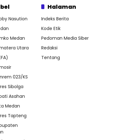
bel
Halaman
bby Nasution
Indeks Berita
dan
Kode Etik
mko Medan
Pedoman Media Siber
matera Utara
Redaksi
EFA)
Tentang
mosir
nrem 023/KS
lres Sibolga
pati Asahan
ta Medan
lres Tapteng
bupaten
an